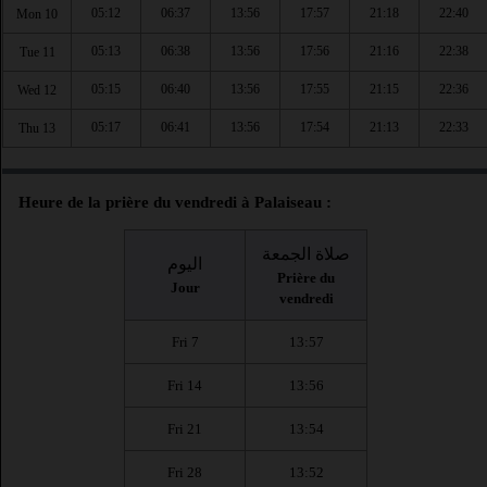
05:12
06:37
13:56
17:57
21:18
22:40
Mon 10
05:13
06:38
13:56
17:56
21:16
22:38
Tue 11
05:15
06:40
13:56
17:55
21:15
22:36
Wed 12
05:17
06:41
13:56
17:54
21:13
22:33
Thu 13
Heure de la prière du vendredi à Palaiseau :
صلاة الجمعة
اليوم
Prière du
Jour
vendredi
Fri 7
13:57
Fri 14
13:56
Fri 21
13:54
Fri 28
13:52