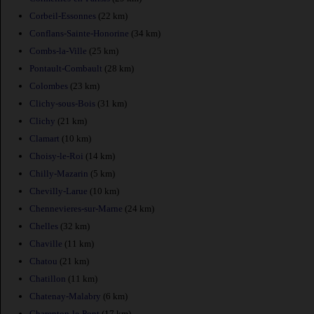
Corbeil-Essonnes
(22 km)
Conflans-Sainte-Honorine
(34 km)
Combs-la-Ville
(25 km)
Pontault-Combault
(28 km)
Colombes
(23 km)
Clichy-sous-Bois
(31 km)
Clichy
(21 km)
Clamart
(10 km)
Choisy-le-Roi
(14 km)
Chilly-Mazarin
(5 km)
Chevilly-Larue
(10 km)
Chennevieres-sur-Marne
(24 km)
Chelles
(32 km)
Chaville
(11 km)
Chatou
(21 km)
Chatillon
(11 km)
Chatenay-Malabry
(6 km)
Charenton-le-Pont
(17 km)