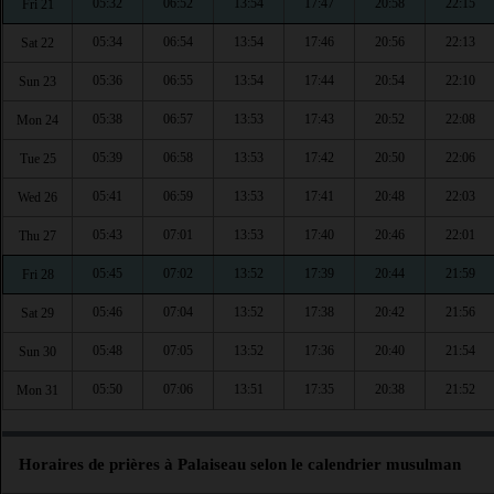
05:32
06:52
13:54
17:47
20:58
22:15
Fri 21
05:34
06:54
13:54
17:46
20:56
22:13
Sat 22
05:36
06:55
13:54
17:44
20:54
22:10
Sun 23
05:38
06:57
13:53
17:43
20:52
22:08
Mon 24
05:39
06:58
13:53
17:42
20:50
22:06
Tue 25
05:41
06:59
13:53
17:41
20:48
22:03
Wed 26
05:43
07:01
13:53
17:40
20:46
22:01
Thu 27
05:45
07:02
13:52
17:39
20:44
21:59
Fri 28
05:46
07:04
13:52
17:38
20:42
21:56
Sat 29
05:48
07:05
13:52
17:36
20:40
21:54
Sun 30
05:50
07:06
13:51
17:35
20:38
21:52
Mon 31
Horaires de prières à Palaiseau selon le calendrier musulman