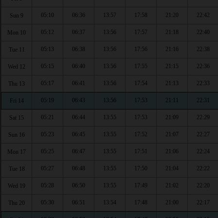
05:10
06:36
13:57
17:58
21:20
22:42
Sun 9
05:12
06:37
13:56
17:57
21:18
22:40
Mon 10
05:13
06:38
13:56
17:56
21:16
22:38
Tue 11
05:15
06:40
13:56
17:55
21:15
22:36
Wed 12
05:17
06:41
13:56
17:54
21:13
22:33
Thu 13
05:19
06:43
13:56
17:53
21:11
22:31
Fri 14
05:21
06:44
13:55
17:53
21:09
22:29
Sat 15
05:23
06:45
13:55
17:52
21:07
22:27
Sun 16
05:25
06:47
13:55
17:51
21:06
22:24
Mon 17
05:27
06:48
13:55
17:50
21:04
22:22
Tue 18
05:28
06:50
13:55
17:49
21:02
22:20
Wed 19
05:30
06:51
13:54
17:48
21:00
22:17
Thu 20