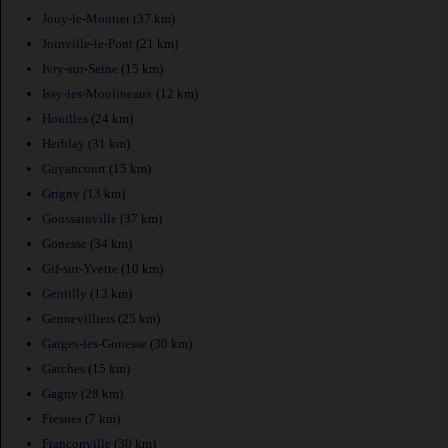
Jouy-le-Moutier
(37 km)
Joinville-le-Pont
(21 km)
Ivry-sur-Seine
(15 km)
Issy-les-Moulineaux
(12 km)
Houilles
(24 km)
Herblay
(31 km)
Guyancourt
(15 km)
Grigny
(13 km)
Goussainville
(37 km)
Gonesse
(34 km)
Gif-sur-Yvette
(10 km)
Gentilly
(13 km)
Gennevilliers
(25 km)
Garges-les-Gonesse
(30 km)
Garches
(15 km)
Gagny
(28 km)
Fresnes
(7 km)
Franconville
(30 km)