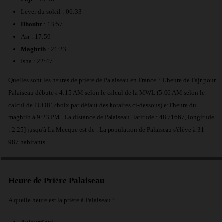
Lever du soleil : 06:33
Dhouhr
: 13:57
Asr : 17:59
Maghrib
: 21:23
Isha : 22:47
Quelles sont les heures de prière de Palaiseau en France ? L'heure de Fajr pour
Palaiseau débute à 4:15 AM selon le calcul de la MWL (5:06 AM selon le
calcul de l'UOIF, choix par défaut des horaires ci-dessous) et l'heure du
maghrib à 9:23 PM . La distance de Palaiseau [latitude : 48.71667, longitude
: 2.25] jusqu'à La Mecque est de
. La population de Palaiseau s'élève à 31
987 habitants.
Heure de Prière Palaiseau
A quelle heure est la prière à Palaiseau ?
Aujourd'hui