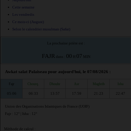
Cette semaine
Les vendredis
Ce mois-ci (August)
Selon le calendrier musulman (Safar)
La prochaine prière est :
FAJR
00
07
dans :
H
MIN
Awkat salat Palaiseau pour aujourd'hui, le 07/08/2026 :
Fajr
Chourq.
Dhouhr
Asr
Maghrib
Isha
05:06
06:33
13:57
17:59
21:23
22:47
Union des Organisations Islamiques de France (UOIF)
Fajr : 12° | Isha : 12°
Méthode de calcul :