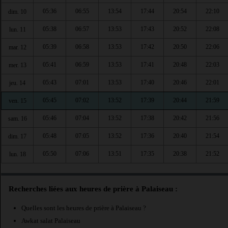
05:36
06:55
13:54
17:44
20:54
22:10
dim. 10
05:38
06:57
13:53
17:43
20:52
22:08
lun. 11
05:39
06:58
13:53
17:42
20:50
22:06
mar. 12
05:41
06:59
13:53
17:41
20:48
22:03
mer. 13
05:43
07:01
13:53
17:40
20:46
22:01
jeu. 14
05:45
07:02
13:52
17:39
20:44
21:59
ven. 15
05:46
07:04
13:52
17:38
20:42
21:56
sam. 16
05:48
07:05
13:52
17:36
20:40
21:54
dim. 17
05:50
07:06
13:51
17:35
20:38
21:52
lun. 18
Recherches liées aux heures de prière à Palaiseau :
Quelles sont les heures de prière à Palaiseau ?
Awkat salat Palaiseau