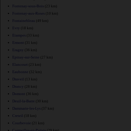
Fontenay-sous-Bois
(23 km)
Fontenay-aux-Roses
(10 km)
Fontainebleau
(49 km)
Evry
(18 km)
Etampes
(33 km)
Ermont
(31 km)
Eragny
(36 km)
Epinay-sur-Seine
(27 km)
Elancourt
(23 km)
Eaubonne
(32 km)
Draveil
(13 km)
Drancy
(28 km)
Domont
(36 km)
Deuil-la-Barre
(30 km)
Dammarie-les-Lys
(37 km)
Creteil
(18 km)
Courbevoie
(21 km)
Cormeilles-en-Parisis
(29 km)