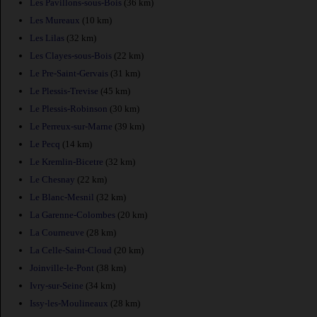
Les Pavillons-sous-Bois
(36 km)
Les Mureaux
(10 km)
Les Lilas
(32 km)
Les Clayes-sous-Bois
(22 km)
Le Pre-Saint-Gervais
(31 km)
Le Plessis-Trevise
(45 km)
Le Plessis-Robinson
(30 km)
Le Perreux-sur-Marne
(39 km)
Le Pecq
(14 km)
Le Kremlin-Bicetre
(32 km)
Le Chesnay
(22 km)
Le Blanc-Mesnil
(32 km)
La Garenne-Colombes
(20 km)
La Courneuve
(28 km)
La Celle-Saint-Cloud
(20 km)
Joinville-le-Pont
(38 km)
Ivry-sur-Seine
(34 km)
Issy-les-Moulineaux
(28 km)