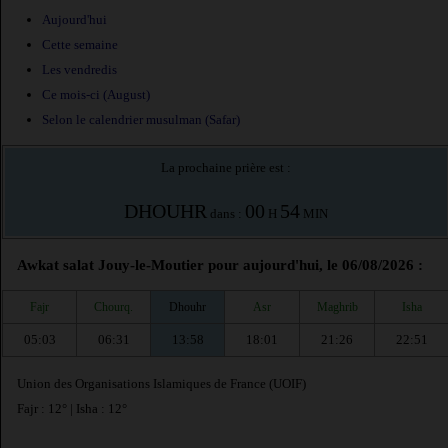
Aujourd'hui
Cette semaine
Les vendredis
Ce mois-ci (August)
Selon le calendrier musulman (Safar)
La prochaine prière est :
DHOUHR
00
54
dans :
H
MIN
Awkat salat Jouy-le-Moutier pour aujourd'hui, le 06/08/2026 :
Fajr
Chourq.
Dhouhr
Asr
Maghrib
Isha
05:03
06:31
13:58
18:01
21:26
22:51
Union des Organisations Islamiques de France (UOIF)
Fajr : 12° | Isha : 12°