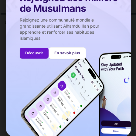
de Musulmans
Rejoignez une communauté mondiale
Heure de prière de villes importantes autour de Jouy-le-Moutier
grandissante utilisant Alhamdulillah pour
apprendre et renforcer ses habitudes
Yerres
(47 km)
islamiques.
Vitry-sur-Seine
(37 km)
Viry-Chatillon
(46 km)
Découvrir
En savoir plus
Viroflay
(25 km)
Vincennes
(35 km)
Villiers-sur-Marne
(43 km)
Villiers-le-Bel
(27 km)
Villepinte
(37 km)
Villeparisis
(43 km)
Villeneuve-Saint-Georges
(44 km)
Villeneuve-le-Roi
(41 km)
Villeneuve-la-Garenne
(22 km)
Villemomble
(37 km)
Villejuif
(34 km)