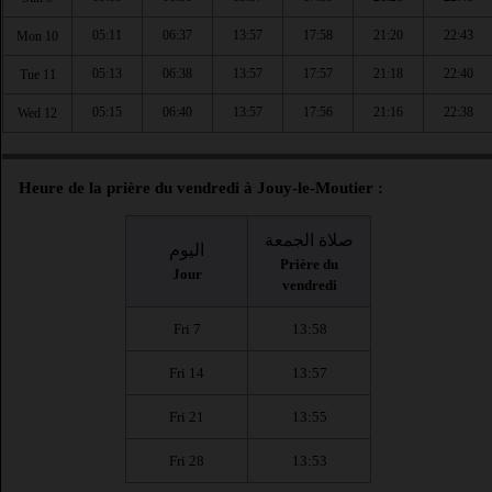
05:11
06:37
13:57
17:58
21:20
22:43
Mon 10
05:13
06:38
13:57
17:57
21:18
22:40
Tue 11
05:15
06:40
13:57
17:56
21:16
22:38
Wed 12
Heure de la prière du vendredi à Jouy-le-Moutier :
صلاة الجمعة
اليوم
Prière du
Jour
vendredi
Fri 7
13:58
Fri 14
13:57
Fri 21
13:55
Fri 28
13:53