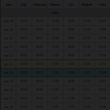
Jour
Fajr
Chourouq
Dhouhr
Asr
Maghrib
Isha
Safar
04:53
06:25
13:58
18:05
21:34
23:02
sam. 18
04:55
06:26
13:58
18:04
21:33
23:00
dim. 19
04:57
06:27
13:58
18:03
21:31
22:58
lun. 20
04:59
06:29
13:58
18:03
21:30
22:56
mar. 21
05:01
06:30
13:58
18:02
21:28
22:54
mer. 22
05:03
06:31
13:58
18:01
21:26
22:51
jeu. 23
05:05
06:33
13:58
18:00
21:25
22:49
ven. 24
05:07
06:34
13:58
18:00
21:23
22:47
sam. 25
05:09
06:36
13:57
17:59
21:21
22:45
dim. 26
05:11
06:37
13:57
17:58
21:20
22:43
lun. 27
05:13
06:38
13:57
17:57
21:18
22:40
mar. 28