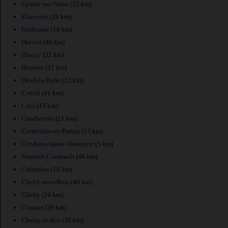
Epinay-sur-Seine
(22 km)
Elancourt
(26 km)
Eaubonne
(18 km)
Draveil
(46 km)
Drancy
(32 km)
Domont
(21 km)
Deuil-la-Barre
(22 km)
Creteil
(41 km)
Creil
(43 km)
Courbevoie
(21 km)
Cormeilles-en-Parisis
(13 km)
Conflans-Sainte-Honorine
(5 km)
Pontault-Combault
(48 km)
Colombes
(19 km)
Clichy-sous-Bois
(40 km)
Clichy
(24 km)
Clamart
(29 km)
Choisy-le-Roi
(39 km)