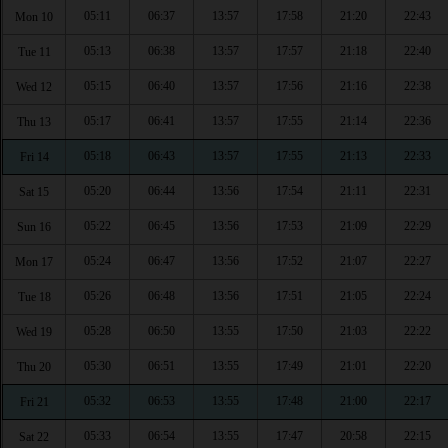
05:11
06:37
13:57
17:58
21:20
22:43
Mon 10
05:13
06:38
13:57
17:57
21:18
22:40
Tue 11
05:15
06:40
13:57
17:56
21:16
22:38
Wed 12
05:17
06:41
13:57
17:55
21:14
22:36
Thu 13
05:18
06:43
13:57
17:55
21:13
22:33
Fri 14
05:20
06:44
13:56
17:54
21:11
22:31
Sat 15
05:22
06:45
13:56
17:53
21:09
22:29
Sun 16
05:24
06:47
13:56
17:52
21:07
22:27
Mon 17
05:26
06:48
13:56
17:51
21:05
22:24
Tue 18
05:28
06:50
13:55
17:50
21:03
22:22
Wed 19
05:30
06:51
13:55
17:49
21:01
22:20
Thu 20
05:32
06:53
13:55
17:48
21:00
22:17
Fri 21
05:33
06:54
13:55
17:47
20:58
22:15
Sat 22