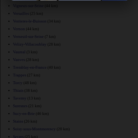
Vigneux-sur-Seine
(44 km)
Versailles
(25 km)
Verrieres-le-Buisson
(34 km)
Vernon
(44 km)
Verneuil-sur-Seine
(7 km)
Velizy-Villacoublay
(28 km)
Vaureal
(3 km)
Vanves
(28 km)
Tremblay-en-France
(40 km)
Trappes
(27 km)
Torcy
(48 km)
Thiais
(38 km)
Taverny
(13 km)
Suresnes
(21 km)
Sucy-en-Brie
(46 km)
Stains
(26 km)
Soisy-sous-Montmorency
(20 km)
Sevres
(25 km)