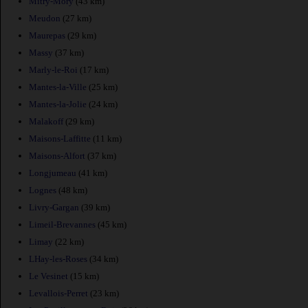
Mitry-Mory
(43 km)
Meudon
(27 km)
Maurepas
(29 km)
Massy
(37 km)
Marly-le-Roi
(17 km)
Mantes-la-Ville
(25 km)
Mantes-la-Jolie
(24 km)
Malakoff
(29 km)
Maisons-Laffitte
(11 km)
Maisons-Alfort
(37 km)
Longjumeau
(41 km)
Lognes
(48 km)
Livry-Gargan
(39 km)
Limeil-Brevannes
(45 km)
Limay
(22 km)
LHay-les-Roses
(34 km)
Le Vesinet
(15 km)
Levallois-Perret
(23 km)