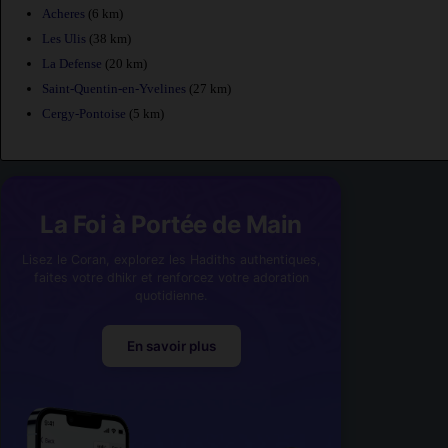
Acheres
(6 km)
Les Ulis
(38 km)
La Defense
(20 km)
Saint-Quentin-en-Yvelines
(27 km)
Cergy-Pontoise
(5 km)
La Foi à Portée de Main
Lisez le Coran, explorez les Hadiths authentiques,
faites votre dhikr et renforcez votre adoration
quotidienne.
En savoir plus