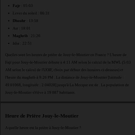
Fajr
: 05:03
Lever du soleil : 06:31
Dhouhr
: 13:58
Asr : 18:01
Maghrib
: 21:26
Isha : 22:51
Quelles sont les heures de prière de Jouy-le-Moutier en France ? L'heure de
Fajr pour Jouy-le-Moutier débute à 4:11 AM selon le calcul de la MWL (5:03
AM selon le calcul de l'UOIF, choix par défaut des horaires ci-dessous) et
l'heure du maghrib à 9:26 PM . La distance de Jouy-le-Moutier [latitude :
49.01068, longitude : 2.04028] jusqu'à La Mecque est de
. La population de
Jouy-le-Moutier s'élève à 19 087 habitants.
Heure de Prière Jouy-le-Moutier
A quelle heure est la prière à Jouy-le-Moutier ?