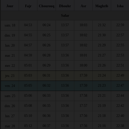
Jour
Fajr
Chourouq
Dhouhr
Asr
Maghrib
Isha
Safar
04:53
06:24
13:57
18:03
21:32
22:59
sam. 18
04:55
06:25
13:57
18:02
21:30
22:57
dim. 19
04:57
06:26
13:57
18:02
21:29
22:55
lun. 20
04:59
06:28
13:56
18:01
21:27
22:53
mar. 21
05:01
06:29
13:56
18:00
21:26
22:51
mer. 22
05:03
06:31
13:56
17:59
21:24
22:49
jeu. 23
05:05
06:32
13:56
17:59
21:23
22:47
ven. 24
05:06
06:33
13:56
17:58
21:21
22:44
sam. 25
05:08
06:35
13:56
17:57
21:19
22:42
dim. 26
05:10
06:36
13:56
17:56
21:18
22:40
lun. 27
05:12
06:37
13:56
17:56
21:16
22:38
mar. 28