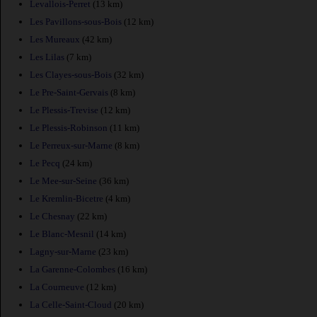
Levallois-Perret
(13 km)
Les Pavillons-sous-Bois
(12 km)
Les Mureaux
(42 km)
Les Lilas
(7 km)
Les Clayes-sous-Bois
(32 km)
Le Pre-Saint-Gervais
(8 km)
Le Plessis-Trevise
(12 km)
Le Plessis-Robinson
(11 km)
Le Perreux-sur-Marne
(8 km)
Le Pecq
(24 km)
Le Mee-sur-Seine
(36 km)
Le Kremlin-Bicetre
(4 km)
Le Chesnay
(22 km)
Le Blanc-Mesnil
(14 km)
Lagny-sur-Marne
(23 km)
La Garenne-Colombes
(16 km)
La Courneuve
(12 km)
La Celle-Saint-Cloud
(20 km)