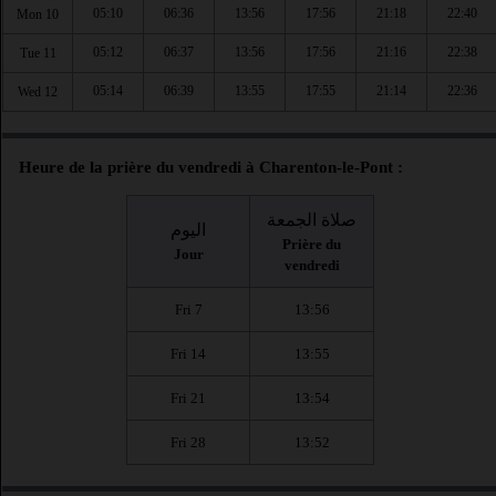
05:10
06:36
13:56
17:56
21:18
22:40
Mon 10
05:12
06:37
13:56
17:56
21:16
22:38
Tue 11
05:14
06:39
13:55
17:55
21:14
22:36
Wed 12
Heure de la prière du vendredi à Charenton-le-Pont :
صلاة الجمعة
اليوم
Prière du
Jour
vendredi
Fri 7
13:56
Fri 14
13:55
Fri 21
13:54
Fri 28
13:52