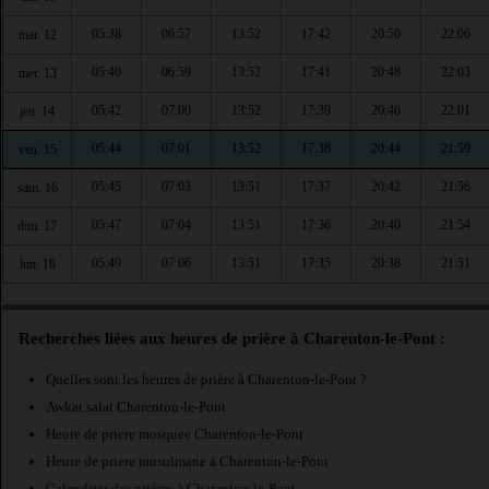
05:38
06:57
13:52
17:42
20:50
22:06
mar. 12
05:40
06:59
13:52
17:41
20:48
22:03
mer. 13
05:42
07:00
13:52
17:39
20:46
22:01
jeu. 14
05:44
07:01
13:52
17:38
20:44
21:59
ven. 15
05:45
07:03
13:51
17:37
20:42
21:56
sam. 16
05:47
07:04
13:51
17:36
20:40
21:54
dim. 17
05:49
07:06
13:51
17:35
20:38
21:51
lun. 18
Recherches liées aux heures de prière à Charenton-le-Pont :
Quelles sont les heures de prière à Charenton-le-Pont ?
Awkat salat Charenton-le-Pont
Heure de priere mosquee Charenton-le-Pont
Heure de priere musulmane à Charenton-le-Pont
Calendrier des prières à Charenton-le-Pont