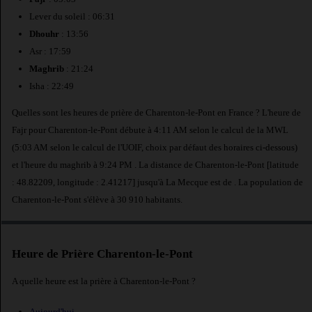
Lever du soleil : 06:31
Dhouhr
: 13:56
Asr : 17:59
Maghrib
: 21:24
Isha : 22:49
Quelles sont les heures de prière de Charenton-le-Pont en France ? L'heure de
Fajr pour Charenton-le-Pont débute à 4:11 AM selon le calcul de la MWL
(5:03 AM selon le calcul de l'UOIF, choix par défaut des horaires ci-dessous)
et l'heure du maghrib à 9:24 PM . La distance de Charenton-le-Pont [latitude
: 48.82209, longitude : 2.41217] jusqu'à La Mecque est de
. La population de
Charenton-le-Pont s'élève à 30 910 habitants.
Heure de Prière Charenton-le-Pont
A quelle heure est la prière à Charenton-le-Pont ?
Aujourd'hui