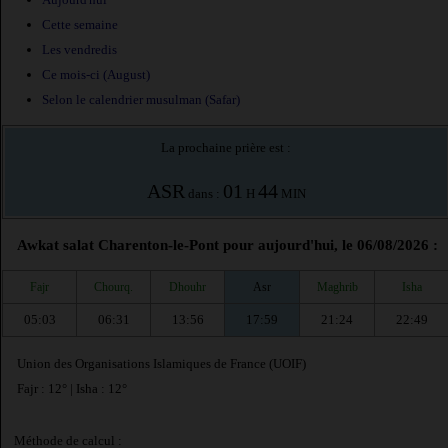
Cette semaine
Les vendredis
Ce mois-ci (August)
Selon le calendrier musulman (Safar)
La prochaine prière est :
ASR
01
44
dans :
H
MIN
Awkat salat Charenton-le-Pont pour aujourd'hui, le 06/08/2026 :
Fajr
Chourq.
Dhouhr
Asr
Maghrib
Isha
05:03
06:31
13:56
17:59
21:24
22:49
Union des Organisations Islamiques de France (UOIF)
Fajr : 12° | Isha : 12°
Méthode de calcul :