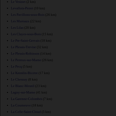
Le Vesinet
(2 km)
Levallois-Perret
(10 km)
Les Pavillons-sous-Bois
(26 km)
Les Mureaux
(22 km)
Les Lilas
(20 km)
Les Clayes-sous-Bois
(15 km)
Le Pre-Saint-Gervais
(18 km)
Le Plessis-Trevise
(32 km)
Le Plessis-Robinson
(14 km)
Le Perreux-sur-Marne
(26 km)
Le Pecq
(5 km)
Le Kremlin-Bicetre
(17 km)
Le Chesnay
(8 km)
Le Blanc-Mesnil
(23 km)
Lagny-sur-Marne
(41 km)
La Garenne-Colombes
(7 km)
La Courneuve
(18 km)
La Celle-Saint-Cloud
(5 km)