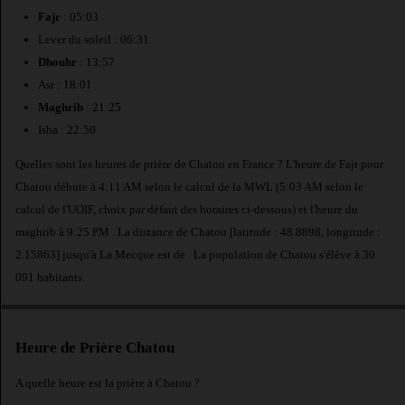
Fajr
: 05:03
Lever du soleil : 06:31
Dhouhr
: 13:57
Asr : 18:01
Maghrib
: 21:25
Isha : 22:50
Quelles sont les heures de prière de Chatou en France ? L'heure de Fajr pour
Chatou débute à 4:11 AM selon le calcul de la MWL (5:03 AM selon le
calcul de l'UOIF, choix par défaut des horaires ci-dessous) et l'heure du
maghrib à 9:25 PM . La distance de Chatou [latitude : 48.8898, longitude :
2.15863] jusqu'à La Mecque est de
. La population de Chatou s'élève à 30
091 habitants.
Heure de Prière Chatou
A quelle heure est la prière à Chatou ?