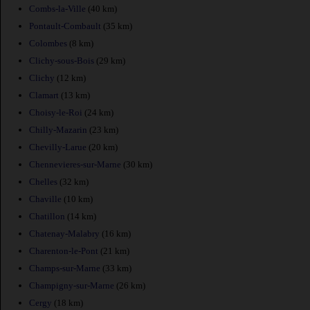
Combs-la-Ville
(40 km)
Pontault-Combault
(35 km)
Colombes
(8 km)
Clichy-sous-Bois
(29 km)
Clichy
(12 km)
Clamart
(13 km)
Choisy-le-Roi
(24 km)
Chilly-Mazarin
(23 km)
Chevilly-Larue
(20 km)
Chennevieres-sur-Marne
(30 km)
Chelles
(32 km)
Chaville
(10 km)
Chatillon
(14 km)
Chatenay-Malabry
(16 km)
Charenton-le-Pont
(21 km)
Champs-sur-Marne
(33 km)
Champigny-sur-Marne
(26 km)
Cergy
(18 km)