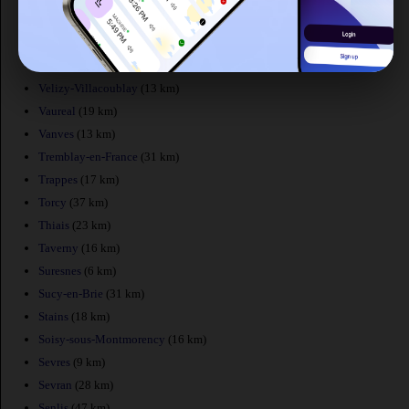
Versailles
(11 km)
Verrieres-le-Buisson
(18 km)
Verneuil-sur-Seine
(17 km)
Velizy-Villacoublay
(13 km)
Vaureal
(19 km)
Vanves
(13 km)
Tremblay-en-France
(31 km)
Trappes
(17 km)
Torcy
(37 km)
Thiais
(23 km)
Taverny
(16 km)
Suresnes
(6 km)
Sucy-en-Brie
(31 km)
Stains
(18 km)
Soisy-sous-Montmorency
(16 km)
Sevres
(9 km)
Sevran
(28 km)
Senlis
(47 km)