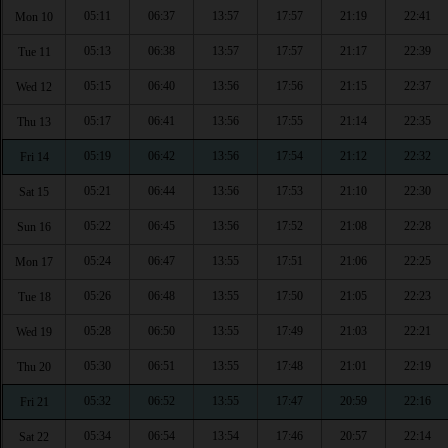
05:11
06:37
13:57
17:57
21:19
22:41
Mon 10
05:13
06:38
13:57
17:57
21:17
22:39
Tue 11
05:15
06:40
13:56
17:56
21:15
22:37
Wed 12
05:17
06:41
13:56
17:55
21:14
22:35
Thu 13
05:19
06:42
13:56
17:54
21:12
22:32
Fri 14
05:21
06:44
13:56
17:53
21:10
22:30
Sat 15
05:22
06:45
13:56
17:52
21:08
22:28
Sun 16
05:24
06:47
13:55
17:51
21:06
22:25
Mon 17
05:26
06:48
13:55
17:50
21:05
22:23
Tue 18
05:28
06:50
13:55
17:49
21:03
22:21
Wed 19
05:30
06:51
13:55
17:48
21:01
22:19
Thu 20
05:32
06:52
13:55
17:47
20:59
22:16
Fri 21
05:34
06:54
13:54
17:46
20:57
22:14
Sat 22