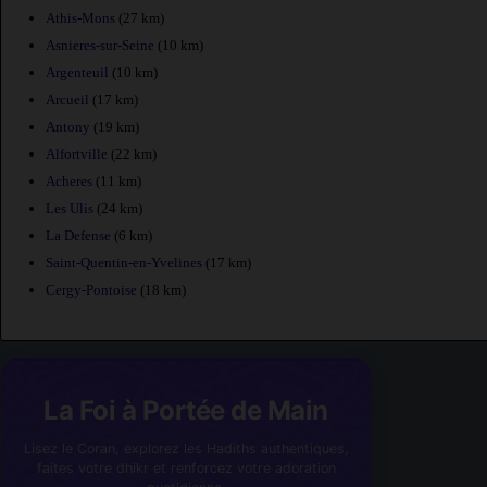
Athis-Mons
(27 km)
Asnieres-sur-Seine
(10 km)
Argenteuil
(10 km)
Arcueil
(17 km)
Antony
(19 km)
Alfortville
(22 km)
Acheres
(11 km)
Les Ulis
(24 km)
La Defense
(6 km)
Saint-Quentin-en-Yvelines
(17 km)
Cergy-Pontoise
(18 km)
La Foi à Portée de Main
Lisez le Coran, explorez les Hadiths authentiques,
faites votre dhikr et renforcez votre adoration