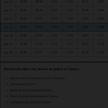
05:39
06:58
13:53
17:43
20:51
22:07
mar. 12
05:41
06:59
13:53
17:42
20:49
22:04
mer. 13
05:43
07:01
13:53
17:40
20:47
22:02
jeu. 14
05:44
07:02
13:53
17:39
20:45
22:00
ven. 15
05:46
07:04
13:52
17:38
20:43
21:57
sam. 16
05:48
07:05
13:52
17:37
20:41
21:55
dim. 17
05:50
07:07
13:52
17:36
20:39
21:53
lun. 18
Recherches liées aux heures de prière à Chatou :
Quelles sont les heures de prière à Chatou ?
Awkat salat Chatou
Heure de priere mosquee Chatou
Heure de priere musulmane à Chatou
Calendrier des prières à Chatou