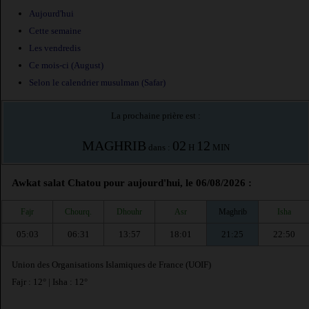
Aujourd'hui
Cette semaine
Les vendredis
Ce mois-ci (August)
Selon le calendrier musulman (Safar)
La prochaine prière est :
MAGHRIB
02
12
dans :
H
MIN
Awkat salat Chatou pour aujourd'hui, le 06/08/2026 :
Fajr
Chourq.
Dhouhr
Asr
Maghrib
Isha
05:03
06:31
13:57
18:01
21:25
22:50
Union des Organisations Islamiques de France (UOIF)
Fajr : 12° | Isha : 12°