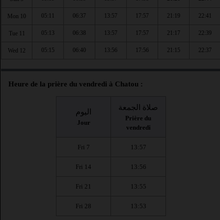
05:11
06:37
13:57
17:57
21:19
22:41
Mon 10
05:13
06:38
13:57
17:57
21:17
22:39
Tue 11
05:15
06:40
13:56
17:56
21:15
22:37
Wed 12
Heure de la prière du vendredi à Chatou :
صلاة الجمعة
اليوم
Prière du
Jour
vendredi
Fri 7
13:57
Fri 14
13:56
Fri 21
13:55
Fri 28
13:53