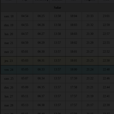
Safar
04:54
06:25
13:58
18:04
21:33
23:01
sam. 18
04:55
06:26
13:58
18:03
21:32
22:59
dim. 19
04:57
06:27
13:58
18:03
21:30
22:57
lun. 20
04:59
06:29
13:57
18:02
21:29
22:55
mar. 21
05:01
06:30
13:57
18:01
21:27
22:52
mer. 22
05:03
06:31
13:57
18:01
21:25
22:50
jeu. 23
05:05
06:33
13:57
18:00
21:24
22:48
ven. 24
05:07
06:34
13:57
17:59
21:22
22:46
sam. 25
05:09
06:35
13:57
17:58
21:21
22:44
dim. 26
05:11
06:37
13:57
17:57
21:19
22:41
lun. 27
05:13
06:38
13:57
17:57
21:17
22:39
mar. 28