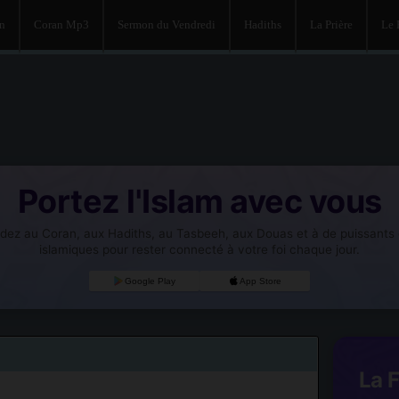
an
Coran Mp3
Sermon du Vendredi
Hadiths
La Prière
Le
Portez l'Islam avec vous
dez au Coran, aux Hadiths, au Tasbeeh, aux Douas et à de puissants o
islamiques pour rester connecté à votre foi chaque jour.
Google Play
App Store
La 