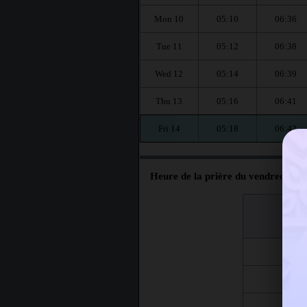
Mon 10
05:10
06:36
Tue 11
05:12
06:38
Wed 12
05:14
06:39
Thu 13
05:16
06:41
Fri 14
05:18
06:42
Heure de la prière du vendredi à Fr
اليوم
Jour
Fri 7
Fri 14
Fri 21