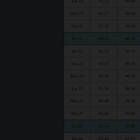
Tue 18
05:25
06:48
Wed 19
05:27
06:49
Thu 20
05:29
06:50
Fri 21
05:31
06:52
Sat 22
05:33
06:53
Sun 23
05:35
06:55
Mon 24
05:36
06:56
Tue 25
05:38
06:58
Wed 26
05:40
06:59
Thu 27
05:42
07:00
Fri 28
05:44
07:02
Sat 29
05:45
07:03