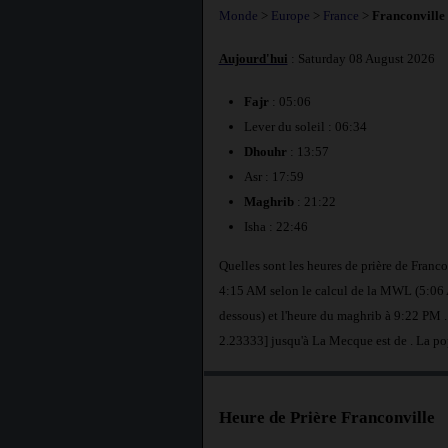
Monde
>
Europe
>
France
>
Franconville
Aujourd'hui
: Saturday 08 August 2026
Fajr
: 05:06
Lever du soleil : 06:34
Dhouhr
: 13:57
Asr : 17:59
Maghrib
: 21:22
Isha : 22:46
Quelles sont les heures de prière de Franc
4:15 AM selon le calcul de la MWL (5:06 AM
dessous) et l'heure du maghrib à 9:22 PM .
2.23333] jusqu'à La Mecque est de
. La po
Heure de Prière Franconville