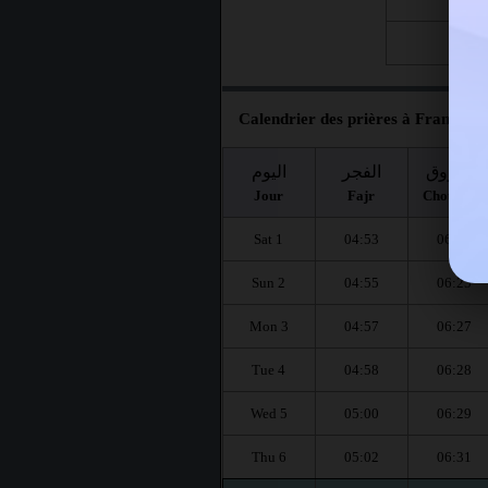
Fri 28
Calendrier des prières à Franconvil
الشروق
الفجر
اليوم
Jour
Fajr
Chourouq
Sat 1
04:53
06:24
Sun 2
04:55
06:25
Mon 3
04:57
06:27
Tue 4
04:58
06:28
Wed 5
05:00
06:29
Thu 6
05:02
06:31