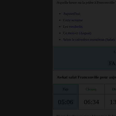
A quelle heure est la prière à Franconville 
Aujourd'hui
Cette semaine
Les vendredis
Ce mois-ci (August)
Selon le calendrier musulman (Safar)
L
FA
Awkat salat Franconville pour aujo
Fajr
Chourq.
Dh
05:06
06:34
13