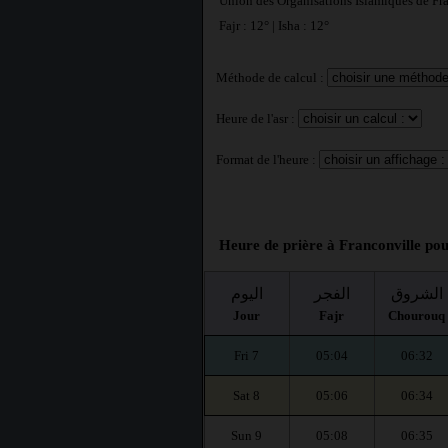
Union des Organisations Islamiques de Fr
Fajr : 12° | Isha : 12°
Méthode de calcul :
Heure de l'asr :
Format de l'heure :
Heure de prière à Franconville pou
الشروق
الفجر
اليوم
Jour
Fajr
Chourouq
Fri 7
05:04
06:32
Sat 8
05:06
06:34
Sun 9
05:08
06:35