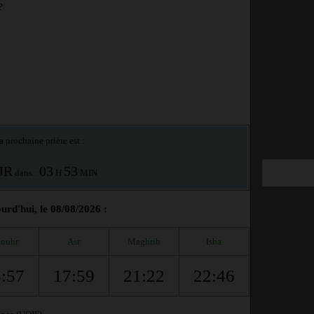
?
a prochaine prière est :
JR
03
53
dans :
H
MIN
urd'hui, le 08/08/2026 :
ouhr
Asr
Maghrib
Isha
:57
17:59
21:22
22:46