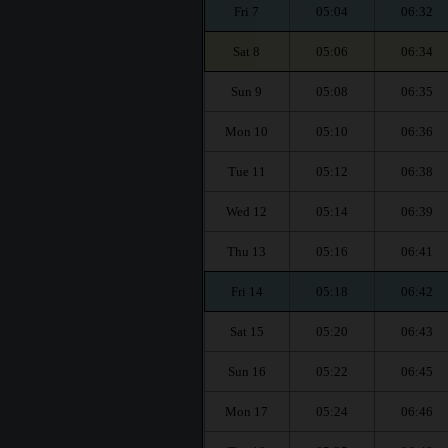
Fri 7
05:04
06:32
Sat 8
05:06
06:34
Sun 9
05:08
06:35
Mon 10
05:10
06:36
Tue 11
05:12
06:38
Wed 12
05:14
06:39
Thu 13
05:16
06:41
Fri 14
05:18
06:42
Sat 15
05:20
06:43
Sun 16
05:22
06:45
Mon 17
05:24
06:46