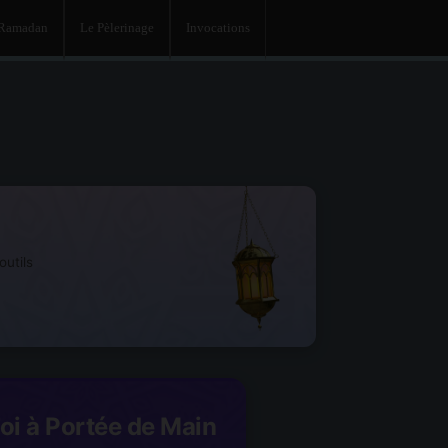
 Ramadan
Le Pèlerinage
Invocations
utils
Foi à Portée de Main