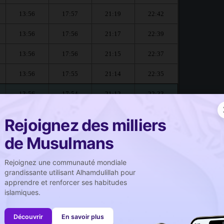
13:56
17:57
21:19
22:42
13:56
17:56
21:17
22:39
13:56
17:56
21:15
22:37
13:56
17:55
21:14
22:35
13:56
17:54
21:12
22:33
Rejoignez des milliers
anconville :
de Musulmans
صلاة الجمعة
Rejoignez une communauté mondiale
Prière du vendredi
grandissante utilisant Alhamdulillah pour
apprendre et renforcer ses habitudes
13:57
islamiques.
13:56
Découvrir
En savoir plus
13:54