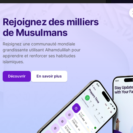
 »
Lis
authent
Rejoignez des milliers
t :
de Musulmans
Rejoignez une communauté mondiale
grandissante utilisant Alhamdulillah pour
apprendre et renforcer ses habitudes
islamiques.
 » ?
Découvrir
En savoir plus
alik.
k » en arabe ?
?
uelqu'un