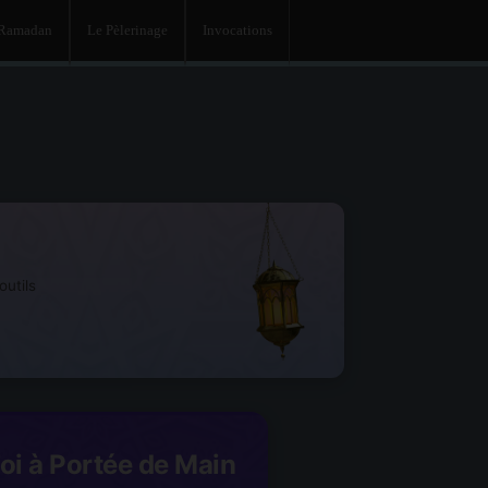
 Ramadan
Le Pèlerinage
Invocations
utils
Foi à Portée de Main