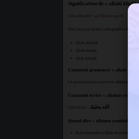
Signification de « allahi khalik
Cela veut dire :
qu'Allah te garde.
Voici les principales orthographes de ce mo
allah ykhalik
allahi khalik
allah ikhalik
Comment prononcer « allahi khalik
La prononciation exacte est allahou youkh
Comment écrire « allahou youkhali
الله يخليك
Cela s'écrit :
Quand dire « allahou youkhalik » 
Pour demander à Allah de préserver q