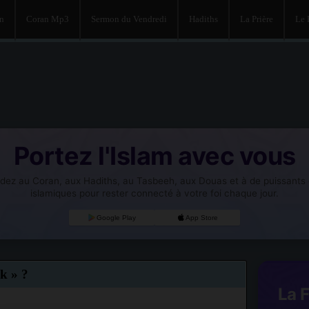
an
Coran Mp3
Sermon du Vendredi
Hadiths
La Prière
Le
Portez l'Islam avec vous
dez au Coran, aux Hadiths, au Tasbeeh, aux Douas et à de puissants o
islamiques pour rester connecté à votre foi chaque jour.
Google Play
App Store
k » ?
La 