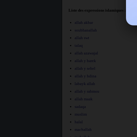
Liste des expressions islamiques :
allah akbar
soubhanallah
allah swt
talaq
allah azawajal
allah y barek
allah y sehel
allah y hdina
labayk allah
allah y rahmou
allah maak
sadaqa
muslim
halal
machallah