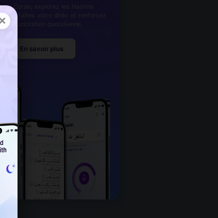
ez le Coran, explorez les Hadiths
iques, faites votre dhikr et renforcez
×
votre adoration quotidienne.
En savoir plus