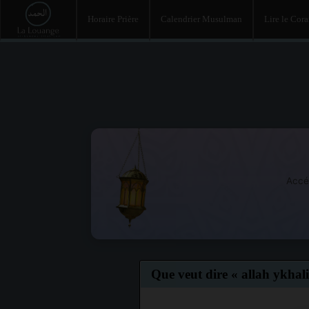
Horaire Prière
Calendrier Musulman
Lire le Cor
Accé
Que veut dire « allah ykhali