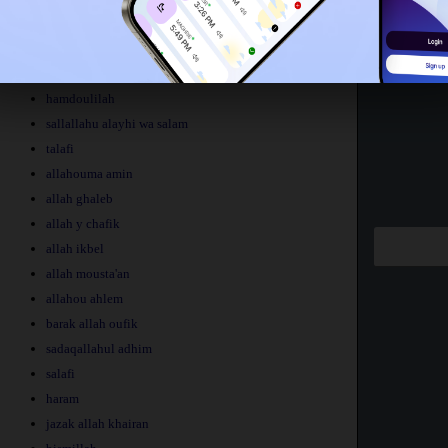
astaghfirullah
hamdoulilah
sallallahu alayhi wa salam
talafi
allahouma amin
allah ghaleb
allah y chafik
allah ikbel
allah mousta'an
allahou ahlem
barak allah oufik
sadaqallahul adhim
salafi
haram
jazak allah khairan