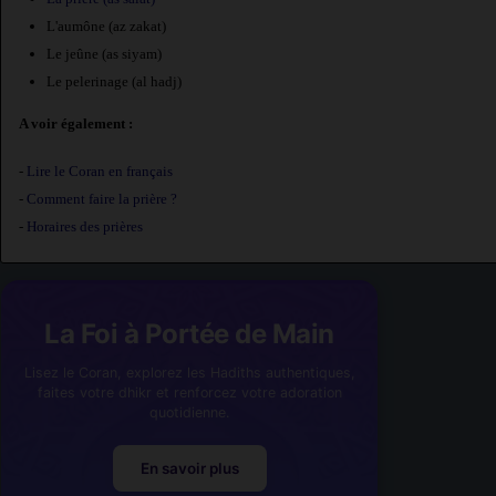
L'aumône (az zakat)
Le jeûne (as siyam)
Le pelerinage (al hadj)
A voir également :
-
Lire le Coran en français
-
Comment faire la prière ?
-
Horaires des prières
La Foi à Portée de Main
Lisez le Coran, explorez les Hadiths authentiques,
faites votre dhikr et renforcez votre adoration
quotidienne.
En savoir plus