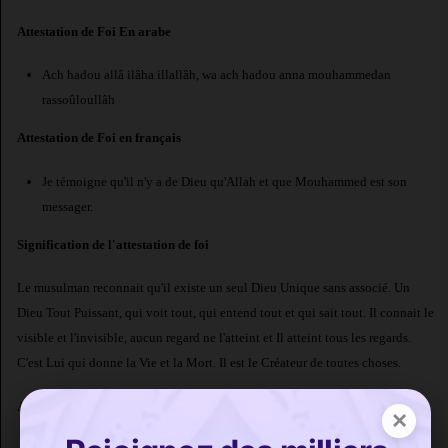
Attestation de Foi En arabe
Ach hadou allâ ilâha illallâh, wa ach hadou anna mouhammedan
rassoûloullâh
Attestation de Foi en français
Je témoigne qu'il n'y a de Dieu qu'Allah et que Mouhammed est son
messager.
Signification de l'attestation de foi
Le musulman reconnait qu'il existe un seul Dieu Unique sans associé. Un
Dieu Tout Puissant, qui voit tout, qui entend tout et qui sait tout. Il connait le
visible et l'invisible, aucun regard ne l'atteint et Il atteint tous les regards.
C'est Lui qui donne la Vie et la Mort. Il est le Créateur de toutes choses.
Allah
dit dans le Coran :
×