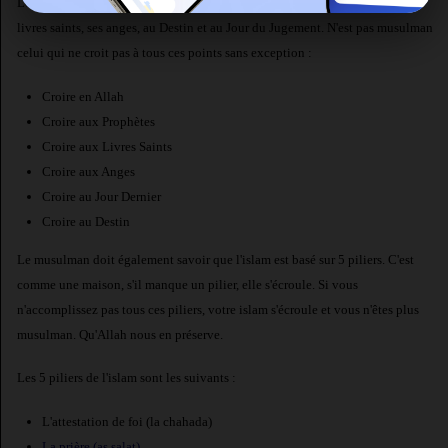
Le musulman et la musulmane doivent croire en Allah, à ses prophètes, ses
livres saints, ses anges, au Destin et au Jour du Jugement. N'est pas musulman
celui qui ne croit pas à tous ces points sans exception :
Croire en Allah
Croire aux Prophètes
Croire aux Livres Saints
Croire aux Anges
Croire au Jour Dernier
Croire au Destin
Le musulman doit également savoir que l'islam est basé sur 5 piliers. C'est
comme une maison, s'il manque un pilier, elle s'écroule. Si vous
n'accomplissez pas tous ces piliers, votre islam s'écroule et vous n'êtes plus
musulman. Qu'Allah nous en préserve.
Les 5 piliers de l'islam sont les suivants :
L'attestation de foi (la chahada)
La prière (as salat)