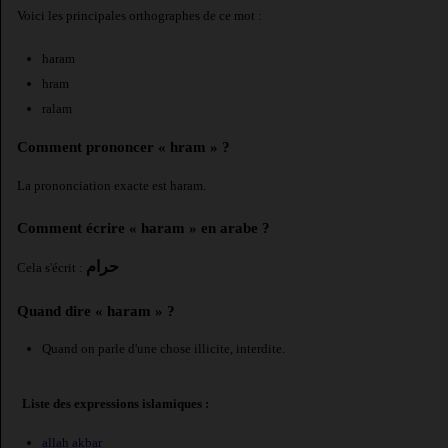
Voici les principales orthographes de ce mot :
haram
hram
ralam
Comment prononcer « hram » ?
La prononciation exacte est haram.
Comment écrire « haram » en arabe ?
حرام
Cela s'écrit :
Quand dire « haram » ?
Quand on parle d'une chose illicite, interdite.
Liste des expressions islamiques :
allah akbar