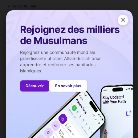
astaghfirullah
soubhanallah
×
hamdoulilah
Rejoignez des milliers
allah swt
de Musulmans
sallallahu alayhi wa salam
talaq
Rejoignez une communauté mondiale
talafi
grandissante utilisant Alhamdulillah pour
allah azawajal
apprendre et renforcer ses habitudes
allahouma amin
islamiques.
allah y barek
allah ghaleb
Découvrir
En savoir plus
allah y sehel
allah y chafik
allah y hdina
allah ykhalik
allah ikbel
labayk allah
allah mousta'an