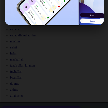
allah y rahmou
allahou ahlem
allah maak
barak allah oufik
sadaqa
sadaqallahul adhim
muslim
salafi
halal
machallah
jazak allah khairan
inchallah
bismillah
dounia
akhira
allah ister