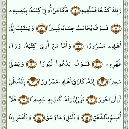
رَبِّكَ كَدْحًۭا فَمُلَٰقِيهِ
﴿٦﴾
فَأَمَّا مَنْ أُوتِىَ كِتَٰبَهُۥ بِيَمِينِهِۦ
﴿٧﴾
فَسَوْفَ يُحَاسَبُ حِسَابًۭا يَسِيرًۭا
﴿٨﴾
وَيَنقَلِبُ إِلَىٰٓ
أَهْلِهِۦ مَسْرُورًۭا
﴿٩﴾
وَأَمَّا مَنْ أُوتِىَ كِتَٰبَهُۥ وَرَآءَ
ظَهْرِهِۦ
﴿١٠﴾
فَسَوْفَ يَدْعُوا۟ ثُبُورًۭا
﴿١١﴾
وَيَصْلَىٰ
سَعِيرًا
﴿١٢﴾
إِنَّهُۥ كَانَ فِىٓ أَهْلِهِۦ مَسْرُورًا
﴿١٣﴾
إِنَّهُۥ ظَنَّ
أَن لَّن يَحُورَ
﴿١٤﴾
بَلَىٰٓ إِنَّ رَبَّهُۥ كَانَ بِهِۦ بَصِيرًۭا
﴿١٥﴾
فَلَآ
أُقْسِمُ بِٱلشَّفَقِ
﴿١٦﴾
وَٱلَّيْلِ وَمَا وَسَقَ
﴿١٧﴾
وَٱلْقَمَرِ إِذَا