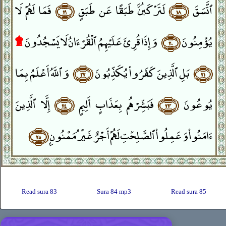
ٱتَّسَقَ
﴿١٨﴾
لَتَرْكَبُنَّ طَبَقًا عَن طَبَقٍۢ
﴿١٩﴾
فَمَا لَهُمْ لَا
يُؤْمِنُونَ
﴿٢٠﴾
وَإِذَا قُرِئَ عَلَيْهِمُ ٱلْقُرْءَانُ لَا يَسْجُدُونَ
۩
﴿٢١﴾
بَلِ ٱلَّذِينَ كَفَرُوا۟ يُكَذِّبُونَ
﴿٢٢﴾
وَٱللَّهُ أَعْلَمُ بِمَا
يُوعُونَ
﴿٢٣﴾
فَبَشِّرْهُم بِعَذَابٍ أَلِيمٍ
﴿٢٤﴾
إِلَّا ٱلَّذِينَ
ءَامَنُوا۟ وَعَمِلُوا۟ ٱلصَّٰلِحَٰتِ لَهُمْ أَجْرٌ غَيْرُ مَمْنُونٍۭ
﴿٢٥﴾
Read sura 83
Sura 84 mp3
Read sura 85