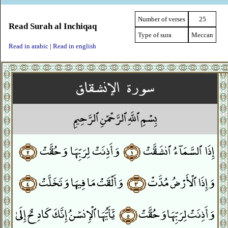
Number of verses
25
Read Surah al Inchiqaq
Type of sura
Meccan
Read in arabic
|
Read in english
سورة الإنشقاق
بِسْمِ ٱللَّهِ ٱلرَّحْمَٰنِ ٱلرَّحِيمِ
إِذَا ٱلسَّمَآءُ ٱنشَقَّتْ
﴿١﴾
وَأَذِنَتْ لِرَبِّهَا وَحُقَّتْ
﴿٢﴾
وَإِذَا ٱلْأَرْضُ مُدَّتْ
﴿٣﴾
وَأَلْقَتْ مَا فِيهَا وَتَخَلَّتْ
﴿٤﴾
وَأَذِنَتْ لِرَبِّهَا وَحُقَّتْ
﴿٥﴾
يَٰٓأَيُّهَا ٱلْإِنسَٰنُ إِنَّكَ كَادِحٌ إِلَىٰ