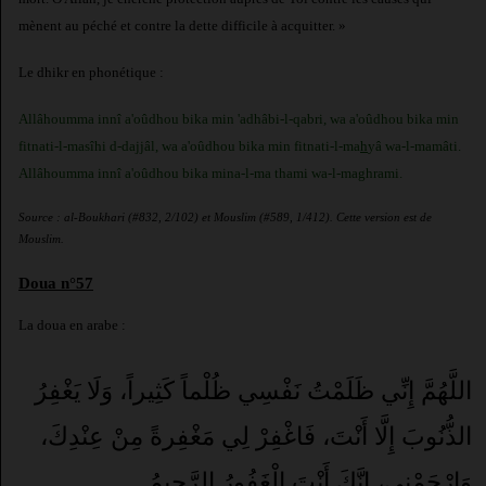
mènent au péché et contre la dette difficile à acquitter. »
Le dhikr en phonétique :
Allâhoumma innî a'oûdhou bika min 'adhâbi-l-qabri, wa a'oûdhou bika min
fitnati-l-masîhi d-dajjâl, wa a'oûdhou bika min fitnati-l-ma
h
yâ wa-l-mamâti.
Allâhoumma innî a'oûdhou bika mina-l-ma thami wa-l-maghrami.
Source : al-Boukhari (#832, 2/102) et Mouslim (#589, 1/412). Cette version est de
Mouslim.
Doua n°57
La doua en arabe :
اللَّهُمَّ إِنِّي ظَلَمْتُ نَفْسِي ظُلْماً كَثِيراً، وَلَا يَغْفِرُ
الذُّنُوبَ إِلَّا أَنْتَ، فَاغْفِرْ لِي مَغْفِرةً مِنْ عِنْدِكَ،
وَارْحَمْني، إِنَّكَ أَنْتَ الْغَفُورُ الرَّحِيمُ