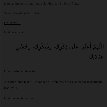
mouqaddimou wa anta-l-mou akhkhirou. Lâ ilâha illâ anta.
Source : Mouslim (#771, 1/534).
Doua n°59
La doua en arabe :
اللَّهُمَّ أَعِنِّي عَلَى ذِكْرِكَ، وَشُكْرِكَ، وَحُسْنِ
عِبَادَتِكَ
L'invocation en français :
« Ô Allah, aide-moi à T’invoquer, à Te remercier et à T’adorer de la meilleure
manière. »
Le dhikr en phonétique :