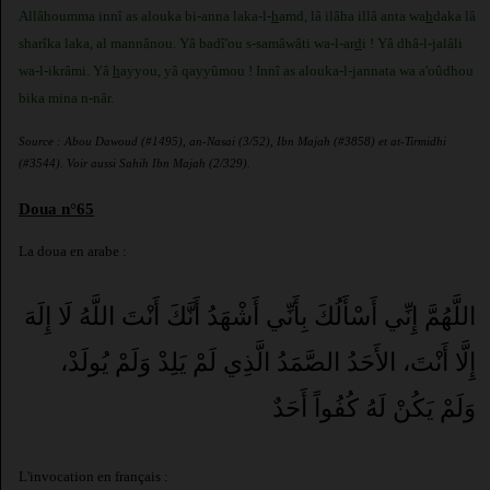
Allâhoumma innî as alouka bi-anna laka-l-
h
amd, lâ ilâha illâ anta wa
h
daka lâ
sharîka laka, al mannânou. Yâ badî'ou s-samâwâti wa-l-ar
d
i ! Yâ dhâ-l-jalâli
wa-l-ikrâmi. Yâ
h
ayyou, yâ qayyûmou ! Innî as alouka-l-jannata wa a'oûdhou
bika mina n-nâr.
Source : Abou Dawoud (#1495), an-Nasai (3/52), Ibn Majah (#3858) et at-Tirmidhi
(#3544). Voir aussi Sahih Ibn Majah (2/329).
Doua n°65
La doua en arabe :
اللَّهُمَّ إِنِّي أَسْأَلُكَ بِأَنِّي أَشْهَدُ أَنَّكَ أَنْتَ اللَّهُ لَا إِلَهَ
إِلَّا أَنْتَ، الأَحَدُ الصَّمَدُ الَّذِي لَمْ يَلِدْ وَلَمْ يُولَدْ،
وَلَمْ يَكُنْ لَهُ كُفُواً أَحَدٌ
L'invocation en français :