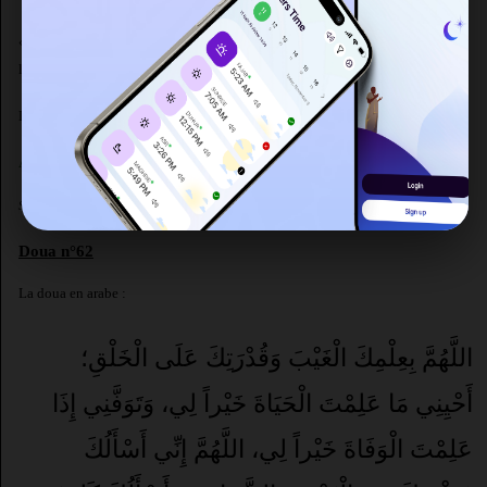
« Ô Allah, je te demande le Paradis et je me mets sous Ta protection contre
l’Enfer. »
Le dhikr en phonétique :
Allâhoumma innî as alouka-l-jannata wa a'oûdhou bika mina n-nar.
Source : Abou Dawoud (#792) et Ibn Majah, voir Sahih Ibn Majah (2/328).
Doua n°62
La doua en arabe :
اللَّهُمَّ بِعِلْمِكَ الْغَيْبَ وَقُدْرَتِكَ عَلَى الْخَلْقِ؛
أَحْيِنِي مَا عَلِمْتَ الْحَيَاةَ خَيْراً لِي، وَتَوَفَّنِي إِذَا
عَلِمْتَ الْوَفَاةَ خَيْراً لِي، اللَّهُمَّ إِنِّي أَسْأَلُكَ