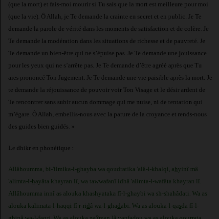
(que la mort) et fais-moi mourir si Tu sais que la mort est meilleure pour moi
(que la vie). Ô Allah, je Te demande la crainte en secret et en public. Je Te
demande la parole de vérité dans les moments de satisfaction et de colère. Je
Te demande la modération dans les situations de richesse et de pauvreté. Je
Te demande un bien-être qui ne s’épuise pas. Je Te demande une jouissance
pour les yeux qui ne s’arrête pas. Je Te demande d’être agréé après que Tu
aies prononcé Ton Jugement. Je Te demande une vie paisible après la mort. Je
te demande la réjouissance de pouvoir voir Ton Visage et le désir ardent de
Te rencontrer sans subir aucun dommage qui me nuise, ni de tentation qui
m’égare. Ô Allah, embellis-nous avec la parure de la croyance et rends-nous
des guides bien guidés. »
Le dhikr en phonétique :
Allâhoumma, bi-'ilmika-l-ghayba wa qoudratika 'alâ-l-khalqi, a
h
yinî mâ
'alimta-l-
h
ayâta khayran lî, wa tawwafanî idhâ 'alimta-l-wafâta khayran lî.
Allâhoumma innî as alouka khashyataka fî-l-ghaybi wa sh-shahâdati. Wa as
alouka kalimata-l-haqqi fî r-ri
d
â wa-l-gha
d
abi. Wa as alouka-l-qa
s
da fî-l-
ghinâ wa-l-faqri. Wa as alouka na'îman lâ yanfadou wa as alouka qourrata