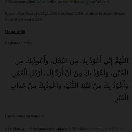
Allâhoumma a'innî 'alâ dhikrika, wa shoukrika, wu
h
usni 'ibâdatik.
Source : Abou Dawoud (#1522, 2/86) et an-Nasai (3/53). Al-Albani l'a authentifié dans
Sahih Abi Dawoud (1/284).
Doua n°60
La doua en arabe :
اللَّهُمَّ إِنِّي أَعُوْذُ بِكَ مِنَ البُخْلِ، وَأَعُوذُبِكَ مِنَ
الْجُبْنِ، وَأَعُوْذُ بِكَ مِنْ أَنْ أُرَدَّ إِلَى أَرْذَلِ الْعُمُرِ،
وَأَعُوْذُ بِكَ مِنْ فِتْنَةِ الدُّنْيَا، وَأعُوذُبِكَ مِنْ عَذَابِ
الْقَبْرِ
L'invocation en français :
« Ô Allah, je cherche protection auprès de Toi contre l’avarice. Je cherche