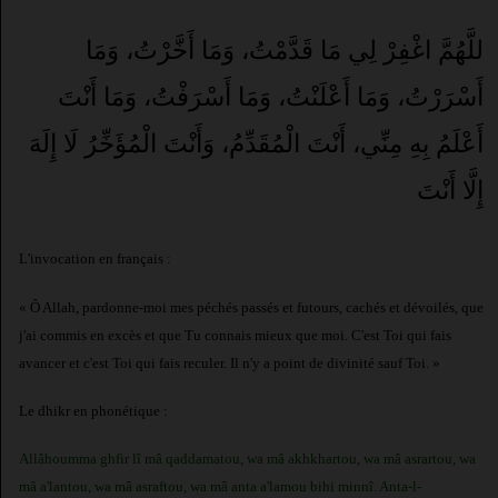
للَّهُمَّ اغْفِرْ لِي مَا قَدَّمْتُ، وَمَا أَخَّرْتُ، وَمَا
أَسْرَرْتُ، وَمَا أَعْلَنْتُ، وَمَا أَسْرَفْتُ، وَمَا أَنْتَ
أَعْلَمُ بِهِ مِنِّي، أَنْتَ الْمُقَدِّمُ، وَأَنْتَ الْمُؤَخِّرُ لَا إِلَهَ
إِلَّا أَنْتَ
L'invocation en français :
« Ô Allah, pardonne-moi mes péchés passés et futours, cachés et dévoilés, que
j'ai commis en excès et que Tu connais mieux que moi. C'est Toi qui fais
avancer et c'est Toi qui fais reculer. Il n'y a point de divinité sauf Toi. »
Le dhikr en phonétique :
Allâhoumma ghfir lî mâ qaddamatou, wa mâ akhkhartou, wa mâ asrartou, wa
mâ a'lantou, wa mâ asraftou, wa mâ anta a'lamou bihi minnî. Anta-l-