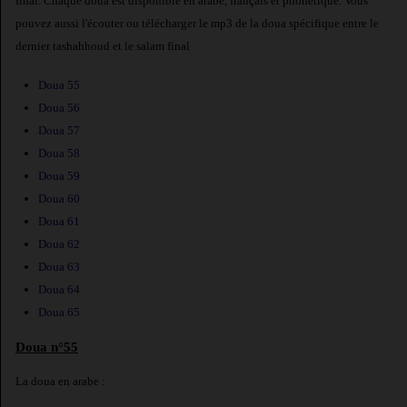
final. Chaque doua est disponible en arabe, français et phonétique. Vous
pouvez aussi l'écouter ou télécharger le mp3 de la doua spécifique entre le
dernier tashahhoud et le salam final
Doua 55
Doua 56
Doua 57
Doua 58
Doua 59
Doua 60
Doua 61
Doua 62
Doua 63
Doua 64
Doua 65
Doua n°55
La doua en arabe :