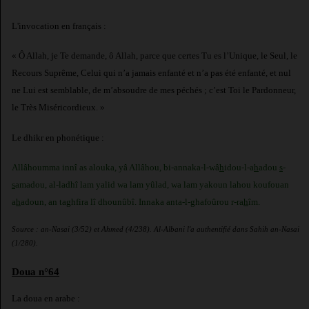
L'invocation en français :
« Ô Allah, je Te demande, ô Allah, parce que certes Tu es l’Unique, le Seul, le
Recours Suprême, Celui qui n’a jamais enfanté et n’a pas été enfanté, et nul
ne Lui est semblable, de m’absoudre de mes péchés ; c’est Toi le Pardonneur,
le Très Miséricordieux. »
Le dhikr en phonétique :
Allâhoumma innî as alouka, yâ Allâhou, bi-annaka-l-wâ
h
idou-l-a
h
adou
s
-
s
amadou, al-ladhî lam yalid wa lam yûlad, wa lam yakoun lahou koufouan
a
h
adoun, an taghfira lî dhounûbî. Innaka anta-l-ghafoûrou r-ra
h
îm.
Source : an-Nasai (3/52) et Ahmed (4/238). Al-Albani l'a authentifié dans Sahih an-Nasai
(1/280).
Doua n°64
La doua en arabe :