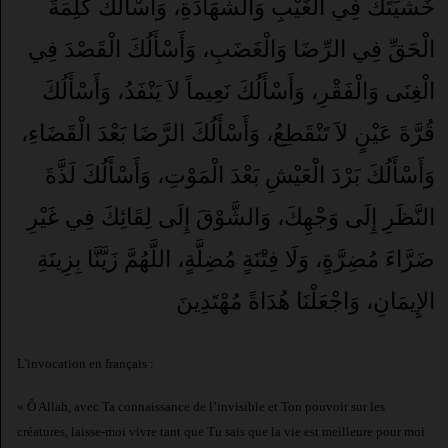
خَشْيَتَكَ فِي الْغَيْبِ وَالشَّهَادَةِ، وَأَسْأَلُكَ كَلِمَةَ
الْحَقِّ فِي الرِّضَا وَالْغَضَبِ، وَأَسْأَلُكَ الْقَصْدَ فِي
الْغِنَى وَالْفَقْرِ، وَأَسْأَلُكَ نَعِيماً لاَ يَنْفَدُ، وَأَسْأَلُكَ
قُرَّةَ عَيْنٍ لاَ تَنْقَطِعُ، وَأَسْأَلُكَ الرَّضَا بَعْدَ الْقَضَاءِ،
وَأَسْأَلُكَ بَرْدَ الْعَيْشِ بَعْدَ الْمَوْتِ، وَأَسْأَلُكَ لَذَّةَ
النَّظَرِ إِلَى وَجْهِكَ، وَالشَّوْقَ إِلَى لِقَائِكَ فِي غَيْرِ
ضَرَّاءَ مُضِرَّةٍ، وَلَا فِتْنَةٍ مُضِلَّةٍ، اللَّهُمَّ زَيَّنَّا بِزِينَةِ
الإِيمَانِ، وَاجْعَلْنَا هُدَاةً مُهْتَدِينَ
L'invocation en français :
« Ô Allah, avec Ta connaissance de l’invisible et Ton pouvoir sur les
créatures, laisse-moi vivre tant que Tu sais que la vie est meilleure pour moi