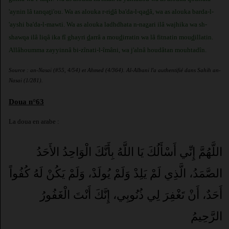
'aynin lâ tanqa
t
i'ou. Wa as alouka r-ri
d
â ba'da-l-qa
d
â, wa as alouka barda-l-
'ayshi ba'da-l-mawti. Wa as alouka ladhdhata n-na
z
ari ilâ wajhika wa sh-
shawqa ilâ liqâ ika fî ghayri
d
arrâ a mou
d
irratin wa lâ fitnatin mou
d
illatin.
Allâhoumma zayyinnâ bi-zînati-l-îmâni, wa j'alnâ houdâtan mouhtadîn.
Source : an-Nasai (#55, 4/54) et Ahmed (4/364). Al-Albani l'a authentifié dans Sahih an-
Nasai (1/281).
Doua n°63
La doua en arabe :
اللَّهُمَّ إِنِّي أَسْأَلُكَ يَا اللَّهُ بِأَنَّكَ الْوَاحِدُ الأَحَدُ
الصَّمَدُ، الَّذِي لَمْ يَلِدْ وَلَمْ يُولَدْ، وَلَمْ يَكُنْ لَهُ كُفُواً
أَحَدٌ، أَنْ تَغْفِرَ لِي ذُنُوبِي، إِنَّكَ أَنْتَ الْغَفُورُ
الرَّحِيمُ