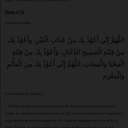
Source : al-Boukhari (2/102) et Mouslim (1/412).
Doua n°56
La doua en arabe :
اللَّهُمَّ إِنِّي أَعُوْذُ بِكَ مِنْ عَذَابِ الْقَبْرِ، وأَعُوْذُ بِكَ
مِنْ فِتْنَةِ الْمَسِيحِ الدَّجَّالِ، وَأَعُوْذُ بِكَ مِنْ فِتْنَةِ
الْمَحْيَا وَالْمَمَاتِ، اللَّهُمَّ إِنِّي أَعُوْذُ بِكَ مِنَ الْمَأْثَمِ
وَالْمَغْرَمِ
L'invocation en français :
« Ô Allah, je cherche protection auprès de Toi contre les tourments de la
tombe, je cherche protection auprès de Toi contre la tentation de l'Antéchrist,
et je cherche protection auprès de Toi contre la tentation de la vie et de la
mort. Ô Allah, je cherche protection auprès de Toi contre les causes qui