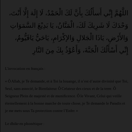
اللَّهُمَّ إِنِّي أَسأَلُكَ بِأَنَّ لَكَ الْحَمْدُ، لَا إِلَهَ إِلَّا أَنْتَ،
وَحْدَكَ لَا شَرِيكَ لَكَ، الْمَنَّانُ، يَا بَدِيْعَ السَّمَوَاتِ
وَالأَرْضِ، يَاذَا الْجَلالِ وَالإكْرَامِ، يَاحَيُّ يَاقَيُّومُ،
إِنِّي أَسْأَلُكَ الْجَنَّةَ، وَأَعُوْذُ بِكَ مِنَ النَّارِ
L'invocation en français :
« Ô Allah, je Te demande, et à Toi la louange, il n’est d’autre divinité que Toi,
Seul, sans associé, le Bienfaiteur. Ô Créateur des cieux et de la terre. Ô
Seigneur Plein de majesté et de munificence. Ô le Vivant, Celui qui veille
éternellement à la bonne marche de toute chose, je Te demande le Paradis et
je me mets sous Ta protection contre l’Enfer. »
Le dhikr en phonétique :