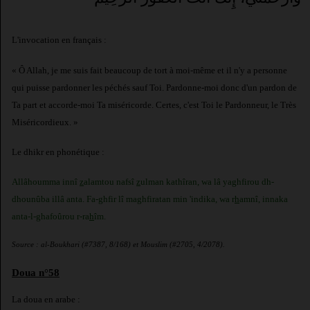
L'invocation en français :
« Ô Allah, je me suis fait beaucoup de tort à moi-même et il n'y a personne
qui puisse pardonner les péchés sauf Toi. Pardonne-moi donc d'un pardon de
Ta part et accorde-moi Ta miséricorde. Certes, c'est Toi le Pardonneur, le Très
Miséricordieux. »
Le dhikr en phonétique :
Allâhoumma innî
z
alamtou nafsî
z
ulman kathîran, wa lâ yaghfirou dh-
dhounûba illâ anta. Fa-ghfir lî maghfiratan min 'indika, wa r
h
amnî, innaka
anta-l-ghafoûrou r-ra
h
îm.
Source : al-Boukhari (#7387, 8/168) et Mouslim (#2705, 4/2078).
Doua n°58
La doua en arabe :