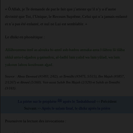
« Ô Allah, je Te demande de par le fait que j’atteste qu’il n’y a d’autre
divinité que Toi, l’Unique, le Recours Suprême, Celui qui n’a jamais enfanté
et n’a pas été enfanté, et nul ne Lui est semblable. »
Le dhikr en phonétique :
Allâhoumma innî as alouka bi-annî ash-hadou annaka anta l-lâhou lâ ilâha
ukkâ anta-l-a
h
adou
s
-
s
amadou, al-ladhî lam yalid wa lam yûlad, wa lam
yakoun lahou koufouan a
h
ad.
Source : Abou Dawoud (#1493, 2/62), at-Tirmidhi (#3475, 5/515), Ibn Majah (#3857,
2/1267) et Ahmed (5/360). Voir aussi Sahih Ibn Majah (2/329) et Sahih at-Tirmidhi
(3/163).
La prière sur le prophète ﷺ après le Tashahhoud
Précédent
<<
Suivant
Après le salam final, le dhikr après la prière
>>
Poursuivre la lecture des invocations :