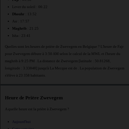
Lever du soleil : 06:22
Dhouhr
: 13:52
Asr : 17:57
Maghrib
: 21:25
Isha : 23:41
Quelles sont les heures de prière de Zwevegem en Belgique ? L'heure de Fajr
pour Zwevegem débute à 3:50 AM selon le calcul de la MWL et l'heure du
maghrib à 9:25 PM . La distance de Zwevegem [latitude : 50.81268,
longitude : 3.33848] jusqu'à La Mecque est de
. La population de Zwevegem
s'élève à 23 358 habitants.
Heure de Prière Zwevegem
A quelle heure est la prière à Zwevegem ?
Aujourd'hui
Cette semaine