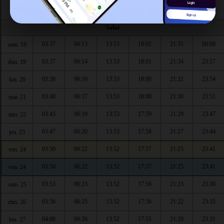
Jour
Fajr
Chourouq
Dhouhr
Asr
Maghrib
Isha
Safar
03:37
06:13
13:53
18:02
21:35
00:00
sam. 18
03:37
06:14
13:53
18:01
21:34
23:57
dim. 19
03:38
06:16
13:53
18:00
21:32
23:54
lun. 20
03:40
06:17
13:53
18:00
21:30
23:51
mar. 21
03:43
06:19
13:53
17:59
21:29
23:47
mer. 22
03:47
06:20
13:53
17:58
21:27
23:44
jeu. 23
03:50
06:22
13:52
17:57
21:25
23:41
ven. 24
03:50
06:22
13:52
17:57
21:25
23:41
ven. 24
03:53
06:23
13:52
17:56
21:23
23:38
sam. 25
03:56
06:25
13:52
17:56
21:22
23:35
dim. 26
04:00
06:26
13:52
17:55
21:20
23:31
lun. 27