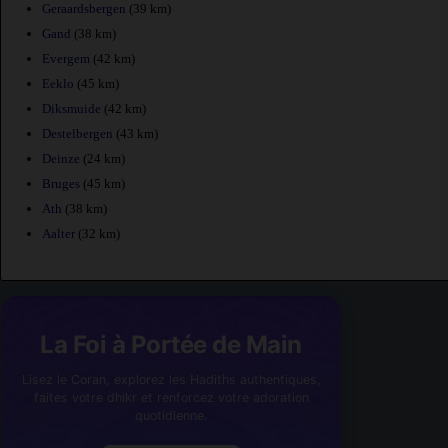
Geraardsbergen
(39 km)
Gand
(38 km)
Evergem
(42 km)
Eeklo
(45 km)
Diksmuide
(42 km)
Destelbergen
(43 km)
Deinze
(24 km)
Bruges
(45 km)
Ath
(38 km)
Aalter
(32 km)
La Foi à Portée de Main
Lisez le Coran, explorez les Hadiths authentiques,
faites votre dhikr et renforcez votre adoration
quotidienne.