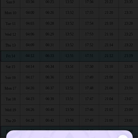
03:56
06:25
13:52
17:56
21:22
23:35
Sun 9
04:00
06:26
13:52
17:55
21:20
23:31
Mon 10
04:03
06:28
13:52
17:54
21:18
23:28
Tue 11
04:06
06:29
13:52
17:53
21:16
23:25
Wed 12
04:09
06:31
13:52
17:52
21:14
23:22
Thu 13
04:12
06:33
13:51
17:51
21:12
23:19
Fri 14
04:14
06:34
13:51
17:50
21:10
23:16
Sat 15
04:17
06:36
13:51
17:49
21:08
23:13
Sun 16
04:20
06:37
13:51
17:48
21:06
23:10
Mon 17
04:23
06:39
13:51
17:47
21:04
23:07
Tue 18
04:26
06:40
13:50
17:46
21:02
23:04
Wed 19
04:28
06:42
13:50
17:45
21:00
23:01
Thu 20
04:31
06:43
13:50
17:43
20:58
22:58
Fri 21