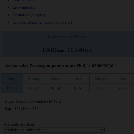
Les vendredis
Ce mois-ci (August)
Selon le calendrier musulman (Safar)
La prochaine prière est :
FAJR
00
40
dans :
H
MIN
Awkat salat Zwevegem pour aujourd'hui, le 07/08/2026 :
Fajr
Chourq.
Dhouhr
Asr
Maghrib
Isha
03:50
06:22
13:52
17:57
21:25
23:41
Ligue Islamique Mondiale (MWL)
Fajr : 18° | Isha : 17°
Méthode de calcul :