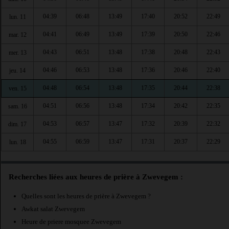
04:39
06:48
13:49
17:40
20:52
22:49
lun. 11
04:41
06:49
13:49
17:39
20:50
22:46
mar. 12
04:43
06:51
13:48
17:38
20:48
22:43
mer. 13
04:46
06:53
13:48
17:36
20:46
22:40
jeu. 14
04:48
06:54
13:48
17:35
20:44
22:38
ven. 15
04:51
06:56
13:48
17:34
20:42
22:35
sam. 16
04:53
06:57
13:47
17:32
20:39
22:32
dim. 17
04:55
06:59
13:47
17:31
20:37
22:29
lun. 18
Recherches liées aux heures de prière à Zwevegem :
Quelles sont les heures de prière à Zwevegem ?
Awkat salat Zwevegem
Heure de priere mosquee Zwevegem