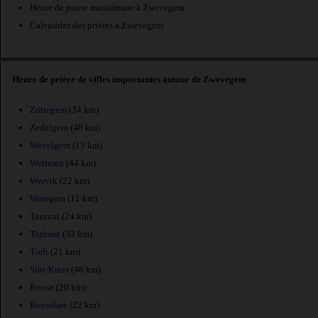
Heure de priere musulmane à Zwevegem
Calendrier des prières à Zwevegem
Heure de prière de villes importantes autour de Zwevegem
Zottegem
(34 km)
Zedelgem
(40 km)
Wevelgem
(13 km)
Wetteren
(44 km)
Wervik
(22 km)
Waregem
(11 km)
Tournai
(24 km)
Torhout
(33 km)
Tielt
(21 km)
Sint-Kruis
(46 km)
Ronse
(20 km)
Roeselare
(22 km)