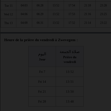
04:03
06:28
13:52
17:54
21:18
23:28
Tue 11
04:06
06:29
13:52
17:53
21:16
23:25
Wed 12
04:09
06:31
13:52
17:52
21:14
23:22
Thu 13
Heure de la prière du vendredi à Zwevegem :
صلاة الجمعة
اليوم
Prière du
Jour
vendredi
Fri 7
13:52
Fri 14
13:51
Fri 21
13:50
Fri 28
13:48