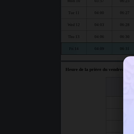
Mon 10
03:57
06:25
Tue 11
04:00
06:27
Wed 12
04:03
06:28
Thu 13
04:06
06:30
Fri 14
04:09
06:31
Heure de la prière du vendredi à D
اليوم
Jour
Fri 7
Fri 14
Fri 21