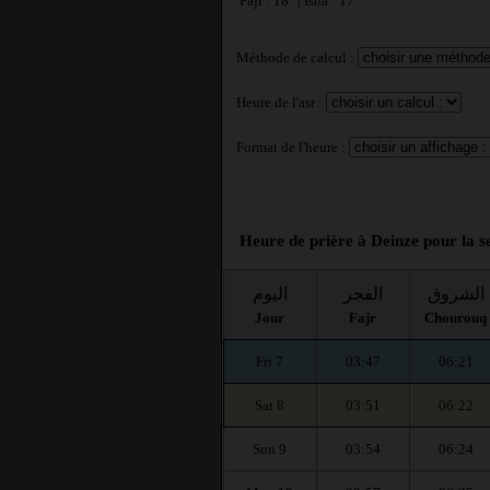
Fajr : 18° | Isha : 17°
Méthode de calcul :
Heure de l'asr :
Format de l'heure :
Heure de prière à Deinze pour la s
الشروق
الفجر
اليوم
Jour
Fajr
Chourouq
Fri 7
03:47
06:21
Sat 8
03:51
06:22
Sun 9
03:54
06:24