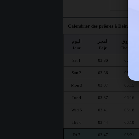
Fri 28
Calendrier des prières à Deinze po
الشروق
الفجر
اليوم
Jour
Fajr
Chourouq
Sat 1
03:36
06:12
Sun 2
03:36
06:13
Mon 3
03:37
06:15
Tue 4
03:37
06:16
Wed 5
03:41
06:18
Thu 6
03:44
06:19
Fri 7
03:47
06:21