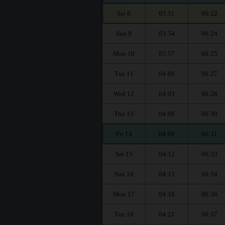
Sat 8
03:51
06:22
Sun 9
03:54
06:24
Mon 10
03:57
06:25
Tue 11
04:00
06:27
Wed 12
04:03
06:28
Thu 13
04:06
06:30
Fri 14
04:09
06:31
Sat 15
04:12
06:33
Sun 16
04:15
06:34
Mon 17
04:18
06:36
Tue 18
04:21
06:37