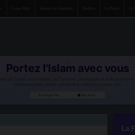
an
Coran Mp3
Sermon du Vendredi
Hadiths
La Prière
Le
Portez l'Islam avec vous
dez au Coran, aux Hadiths, au Tasbeeh, aux Douas et à de puissants o
islamiques pour rester connecté à votre foi chaque jour.
Google Play
App Store
La 