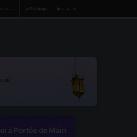
 Ramadan
Le Pèlerinage
Invocations
utils
Foi à Portée de Main