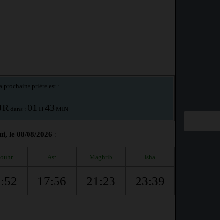
a prochaine prière est :
JR
01
43
dans :
H
MIN
i, le 08/08/2026 :
ouhr
Asr
Maghrib
Isha
:52
17:56
21:23
23:39