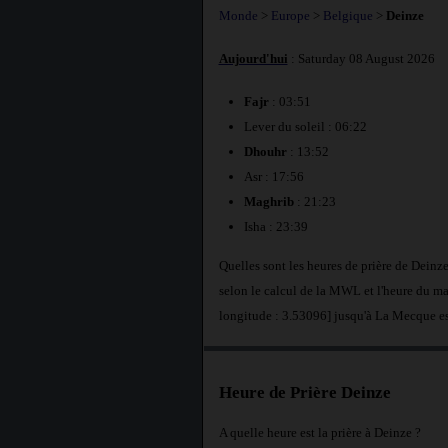
Monde
>
Europe
>
Belgique
>
Deinze
Aujourd'hui
: Saturday 08 August 2026
Fajr
: 03:51
Lever du soleil : 06:22
Dhouhr
: 13:52
Asr : 17:56
Maghrib
: 21:23
Isha : 23:39
Quelles sont les heures de prière de Dein
selon le calcul de la MWL et l'heure du ma
longitude : 3.53096] jusqu'à La Mecque e
Heure de Prière Deinze
A quelle heure est la prière à Deinze ?