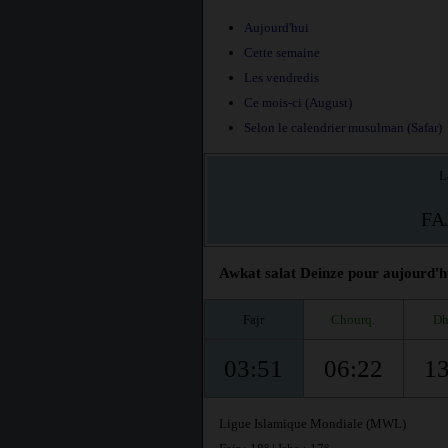
Aujourd'hui
Cette semaine
Les vendredis
Ce mois-ci (August)
Selon le calendrier musulman (Safar)
L
FA
Awkat salat Deinze pour aujourd'hu
Fajr
Chourq.
Dh
03:51
06:22
13
Ligue Islamique Mondiale (MWL)