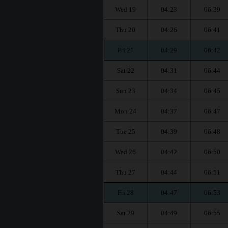
Wed 19
04:23
06:39
Thu 20
04:26
06:41
Fri 21
04:29
06:42
Sat 22
04:31
06:44
Sun 23
04:34
06:45
Mon 24
04:37
06:47
Tue 25
04:39
06:48
Wed 26
04:42
06:50
Thu 27
04:44
06:51
Fri 28
04:47
06:53
Sat 29
04:49
06:55