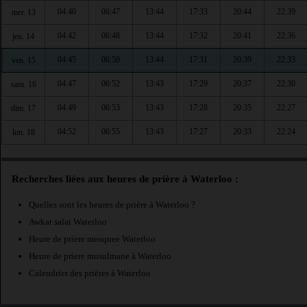
04:40
06:47
13:44
17:33
20:44
22:39
mer. 13
04:42
06:48
13:44
17:32
20:41
22:36
jeu. 14
04:45
06:50
13:44
17:31
20:39
22:33
ven. 15
04:47
06:52
13:43
17:29
20:37
22:30
sam. 16
04:49
06:53
13:43
17:28
20:35
22:27
dim. 17
04:52
06:55
13:43
17:27
20:33
22:24
lun. 18
Recherches liées aux heures de prière à Waterloo :
Quelles sont les heures de prière à Waterloo ?
Awkat salat Waterloo
Heure de priere mosquee Waterloo
Heure de priere musulmane à Waterloo
Calendrier des prières à Waterloo