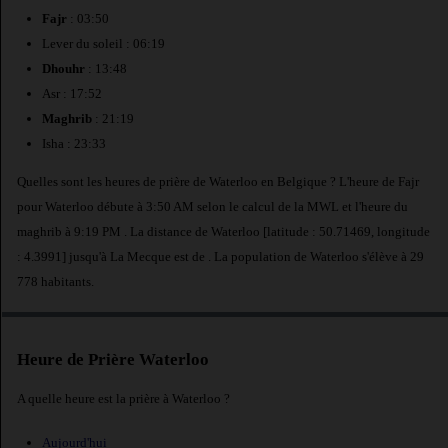
Fajr
: 03:50
Lever du soleil : 06:19
Dhouhr
: 13:48
Asr : 17:52
Maghrib
: 21:19
Isha : 23:33
Quelles sont les heures de prière de Waterloo en Belgique ? L'heure de Fajr
pour Waterloo débute à 3:50 AM selon le calcul de la MWL et l'heure du
maghrib à 9:19 PM . La distance de Waterloo [latitude : 50.71469, longitude
: 4.3991] jusqu'à La Mecque est de
. La population de Waterloo s'élève à 29
778 habitants.
Heure de Prière Waterloo
A quelle heure est la prière à Waterloo ?
Aujourd'hui