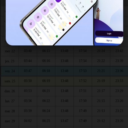
Safar
03:33
06:09
13:49
17:57
21:31
23:55
sam. 18
03:33
06:11
13:49
17:57
21:29
23:52
dim. 19
03:34
06:12
13:49
17:56
21:27
23:49
lun. 20
03:37
06:13
13:49
17:55
21:26
23:45
mar. 21
03:40
06:15
13:48
17:54
21:24
23:42
mer. 22
03:44
06:16
13:48
17:54
21:22
23:39
jeu. 23
03:47
06:18
13:48
17:53
21:21
23:36
ven. 24
03:50
06:19
13:48
17:52
21:19
23:33
sam. 25
03:53
06:21
13:48
17:51
21:17
23:29
dim. 26
03:56
06:22
13:48
17:50
21:15
23:26
lun. 27
03:59
06:24
13:48
17:49
21:13
23:23
mar. 28
04:02
06:25
13:47
17:49
21:12
23:20
mer. 29