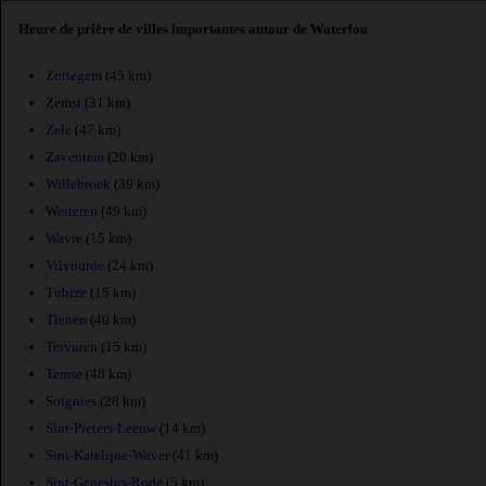
Heure de prière de villes importantes autour de Waterloo
Zottegem
(45 km)
Zemst
(31 km)
Zele
(47 km)
Zaventem
(20 km)
Willebroek
(39 km)
Wetteren
(49 km)
Wavre
(15 km)
Vilvoorde
(24 km)
Tubize
(15 km)
Tienen
(40 km)
Tervuren
(15 km)
Temse
(48 km)
Soignies
(28 km)
Sint-Pieters-Leeuw
(14 km)
Sint-Katelijne-Waver
(41 km)
Sint-Genesius-Rode
(5 km)