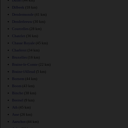
Duffel
(44 km)
Dilbeek
(18 km)
Dendermonde
(41 km)
Denderleeuw
(30 km)
Courcelles
(28 km)
Chatelet
(36 km)
Chasse Royale
(45 km)
Charleroi
(34 km)
Bruxelles
(16 km)
Braine-le-Comte
(22 km)
Braine-lAlleud
(5 km)
Bornem
(44 km)
Boom
(43 km)
Binche
(38 km)
Beersel
(9 km)
Ath
(45 km)
Asse
(26 km)
Aarschot
(44 km)