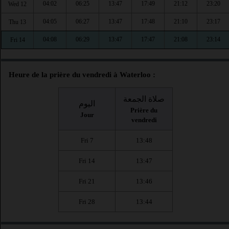
04:02
06:25
13:47
17:49
21:12
23:20
Wed 12
04:05
06:27
13:47
17:48
21:10
23:17
Thu 13
04:08
06:29
13:47
17:47
21:08
23:14
Fri 14
Heure de la prière du vendredi à Waterloo :
صلاة الجمعة
اليوم
Prière du
Jour
vendredi
Fri 7
13:48
Fri 14
13:47
Fri 21
13:46
Fri 28
13:44