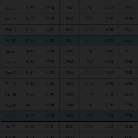
03:59
06:24
13:48
17:49
21:13
23:23
Tue 11
04:02
06:25
13:47
17:49
21:12
23:20
Wed 12
04:05
06:27
13:47
17:48
21:10
23:17
Thu 13
04:08
06:29
13:47
17:47
21:08
23:14
Fri 14
04:11
06:30
13:47
17:46
21:06
23:11
Sat 15
04:14
06:32
13:47
17:45
21:04
23:08
Sun 16
04:17
06:33
13:46
17:44
21:02
23:05
Mon 17
04:19
06:35
13:46
17:43
21:00
23:02
Tue 18
04:22
06:36
13:46
17:41
20:58
22:59
Wed 19
04:25
06:38
13:46
17:40
20:56
22:56
Thu 20
04:27
06:39
13:46
17:39
20:54
22:53
Fri 21
04:30
06:41
13:45
17:38
20:52
22:50
Sat 22
04:32
06:42
13:45
17:37
20:50
22:47
Sun 23