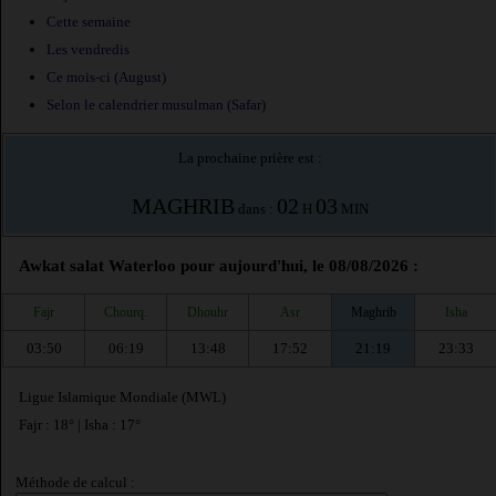
Cette semaine
Les vendredis
Ce mois-ci (August)
Selon le calendrier musulman (Safar)
La prochaine prière est :
MAGHRIB
02
03
dans :
H
MIN
Awkat salat Waterloo pour aujourd'hui, le 08/08/2026 :
Fajr
Chourq.
Dhouhr
Asr
Maghrib
Isha
03:50
06:19
13:48
17:52
21:19
23:33
Ligue Islamique Mondiale (MWL)
Fajr : 18° | Isha : 17°
Méthode de calcul :