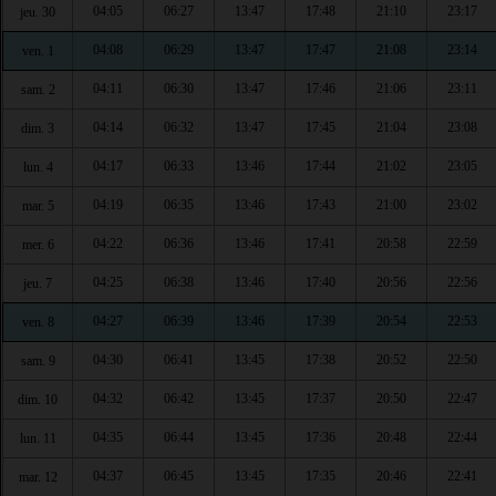
04:05
06:27
13:47
17:48
21:10
23:17
jeu. 30
04:08
06:29
13:47
17:47
21:08
23:14
ven. 1
04:11
06:30
13:47
17:46
21:06
23:11
sam. 2
04:14
06:32
13:47
17:45
21:04
23:08
dim. 3
04:17
06:33
13:46
17:44
21:02
23:05
lun. 4
04:19
06:35
13:46
17:43
21:00
23:02
mar. 5
04:22
06:36
13:46
17:41
20:58
22:59
mer. 6
04:25
06:38
13:46
17:40
20:56
22:56
jeu. 7
04:27
06:39
13:46
17:39
20:54
22:53
ven. 8
04:30
06:41
13:45
17:38
20:52
22:50
sam. 9
04:32
06:42
13:45
17:37
20:50
22:47
dim. 10
04:35
06:44
13:45
17:36
20:48
22:44
lun. 11
04:37
06:45
13:45
17:35
20:46
22:41
mar. 12