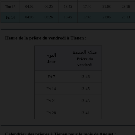
04:02
06:25
13:45
17:46
21:08
23:16
Thu 13
04:05
06:26
13:45
17:45
21:06
23:13
Fri 14
Heure de la prière du vendredi à Tienen :
صلاة الجمعة
اليوم
Prière du
Jour
vendredi
Fri 7
13:46
Fri 14
13:45
Fri 21
13:43
Fri 28
13:41
Calendrier des prières à Tienen pour le mois de August :