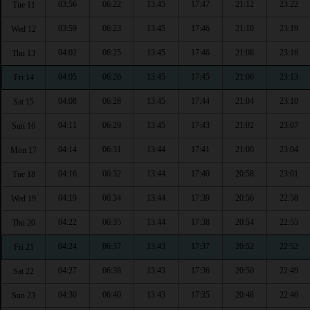
03:56
06:22
13:45
17:47
21:12
23:22
Tue 11
03:59
06:23
13:45
17:46
21:10
23:19
Wed 12
04:02
06:25
13:45
17:46
21:08
23:16
Thu 13
04:05
06:26
13:45
17:45
21:06
23:13
Fri 14
04:08
06:28
13:45
17:44
21:04
23:10
Sat 15
04:11
06:29
13:45
17:43
21:02
23:07
Sun 16
04:14
06:31
13:44
17:41
21:00
23:04
Mon 17
04:16
06:32
13:44
17:40
20:58
23:01
Tue 18
04:19
06:34
13:44
17:39
20:56
22:58
Wed 19
04:22
06:35
13:44
17:38
20:54
22:55
Thu 20
04:24
06:37
13:43
17:37
20:52
22:52
Fri 21
04:27
06:38
13:43
17:36
20:50
22:49
Sat 22
04:30
06:40
13:43
17:35
20:48
22:46
Sun 23