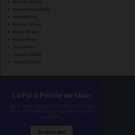
Bruxelles
(42 km)
Braine-lAlleud
(43 km)
Bilzen
(42 km)
Beringen
(34 km)
Beersel
(46 km)
Balen
(44 km)
Ans
(45 km)
Andenne
(38 km)
Aarschot
(22 km)
La Foi à Portée de Main
Lisez le Coran, explorez les Hadiths authentiques,
faites votre dhikr et renforcez votre adoration
quotidienne.
En savoir plus