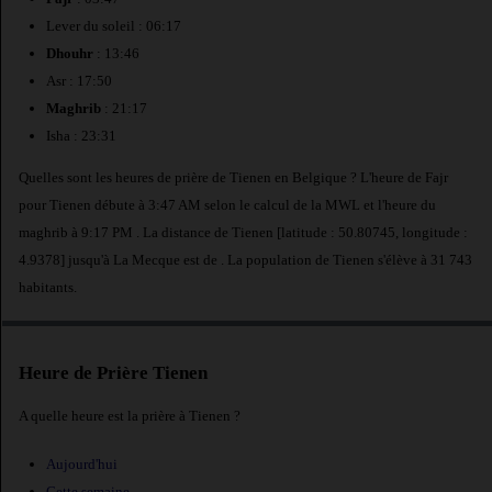
Lever du soleil : 06:17
Dhouhr
: 13:46
Asr : 17:50
Maghrib
: 21:17
Isha : 23:31
Quelles sont les heures de prière de Tienen en Belgique ? L'heure de Fajr
pour Tienen débute à 3:47 AM selon le calcul de la MWL et l'heure du
maghrib à 9:17 PM . La distance de Tienen [latitude : 50.80745, longitude :
4.9378] jusqu'à La Mecque est de
. La population de Tienen s'élève à 31 743
habitants.
Heure de Prière Tienen
A quelle heure est la prière à Tienen ?
Aujourd'hui
Cette semaine