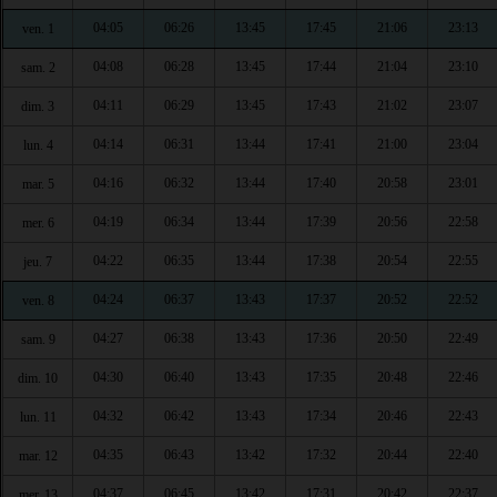
04:05
06:26
13:45
17:45
21:06
23:13
ven. 1
04:08
06:28
13:45
17:44
21:04
23:10
sam. 2
04:11
06:29
13:45
17:43
21:02
23:07
dim. 3
04:14
06:31
13:44
17:41
21:00
23:04
lun. 4
04:16
06:32
13:44
17:40
20:58
23:01
mar. 5
04:19
06:34
13:44
17:39
20:56
22:58
mer. 6
04:22
06:35
13:44
17:38
20:54
22:55
jeu. 7
04:24
06:37
13:43
17:37
20:52
22:52
ven. 8
04:27
06:38
13:43
17:36
20:50
22:49
sam. 9
04:30
06:40
13:43
17:35
20:48
22:46
dim. 10
04:32
06:42
13:43
17:34
20:46
22:43
lun. 11
04:35
06:43
13:42
17:32
20:44
22:40
mar. 12
04:37
06:45
13:42
17:31
20:42
22:37
mer. 13