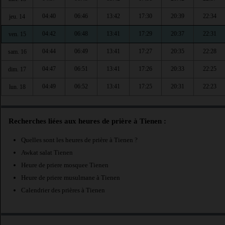
04:40
06:46
13:42
17:30
20:39
22:34
jeu. 14
04:42
06:48
13:41
17:29
20:37
22:31
ven. 15
04:44
06:49
13:41
17:27
20:35
22:28
sam. 16
04:47
06:51
13:41
17:26
20:33
22:25
dim. 17
04:49
06:52
13:41
17:25
20:31
22:23
lun. 18
Recherches liées aux heures de prière à Tienen :
Quelles sont les heures de prière à Tienen ?
Awkat salat Tienen
Heure de priere mosquee Tienen
Heure de priere musulmane à Tienen
Calendrier des prières à Tienen