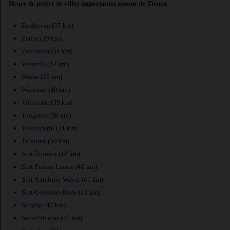
Heure de prière de villes importantes autour de Tienen
Zonhoven
(37 km)
Zemst
(39 km)
Zaventem
(34 km)
Westerlo
(32 km)
Wavre
(26 km)
Waterloo
(40 km)
Vilvoorde
(39 km)
Tongeren
(38 km)
Tessenderlo
(31 km)
Tervuren
(30 km)
Sint-Truiden
(18 km)
Sint-Pieters-Leeuw
(49 km)
Sint-Katelijne-Waver
(41 km)
Sint-Genesius-Rode
(42 km)
Seraing
(47 km)
Saint-Nicolas
(47 km)