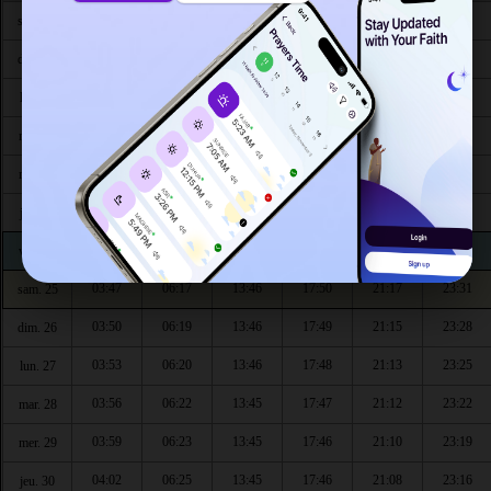
03:30
06:07
13:47
17:55
21:29
23:53
sam. 18
03:31
06:08
13:47
17:55
21:27
23:51
dim. 19
03:31
06:10
13:46
17:54
21:26
23:47
lun. 20
03:34
06:11
13:46
17:53
21:24
23:44
mar. 21
03:37
06:12
13:46
17:52
21:22
23:41
mer. 22
03:40
06:14
13:46
17:52
21:21
23:38
jeu. 23
03:44
06:15
13:46
17:51
21:19
23:34
ven. 24
03:47
06:17
13:46
17:50
21:17
23:31
sam. 25
03:50
06:19
13:46
17:49
21:15
23:28
dim. 26
03:53
06:20
13:46
17:48
21:13
23:25
lun. 27
03:56
06:22
13:45
17:47
21:12
23:22
mar. 28
03:59
06:23
13:45
17:46
21:10
23:19
mer. 29
04:02
06:25
13:45
17:46
21:08
23:16
jeu. 30