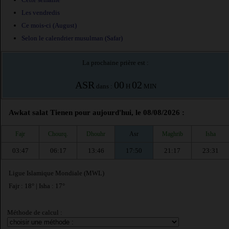
Les vendredis
Ce mois-ci (August)
Selon le calendrier musulman (Safar)
La prochaine prière est :
ASR
00
02
dans :
H
MIN
Awkat salat Tienen pour aujourd'hui, le 08/08/2026 :
Fajr
Chourq.
Dhouhr
Asr
Maghrib
Isha
03:47
06:17
13:46
17:50
21:17
23:31
Ligue Islamique Mondiale (MWL)
Fajr : 18° | Isha : 17°
Méthode de calcul :