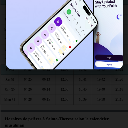
04:12
06:04
12:58
16:48
19:54
21:36
Sat 22
04:14
06:06
12:58
16:47
19:52
21:34
Sun 23
04:16
06:07
12:58
16:46
19:51
21:31
Mon 24
04:17
06:08
12:57
16:45
19:49
21:29
Tue 25
04:19
06:09
12:57
16:44
19:47
21:27
Wed 26
04:21
06:11
12:57
16:43
19:45
21:24
Thu 27
04:23
06:12
12:56
16:42
19:43
21:22
Fri 28
04:25
06:13
12:56
16:41
19:42
21:20
Sat 29
04:26
06:14
12:56
16:40
19:40
21:18
Sun 30
04:28
06:15
12:56
16:39
19:38
21:15
Mon 31
Horaires de prières à Sainte-Therese selon le calendrier
musulman