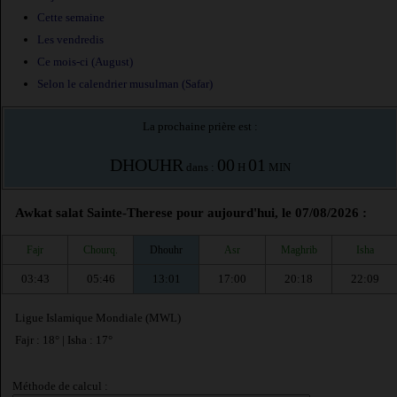
Cette semaine
Les vendredis
Ce mois-ci (August)
Selon le calendrier musulman (Safar)
La prochaine prière est :
DHOUHR
00
01
dans :
H
MIN
Awkat salat Sainte-Therese pour aujourd'hui, le 07/08/2026 :
Fajr
Chourq.
Dhouhr
Asr
Maghrib
Isha
03:43
05:46
13:01
17:00
20:18
22:09
Ligue Islamique Mondiale (MWL)
Fajr : 18° | Isha : 17°
Méthode de calcul :