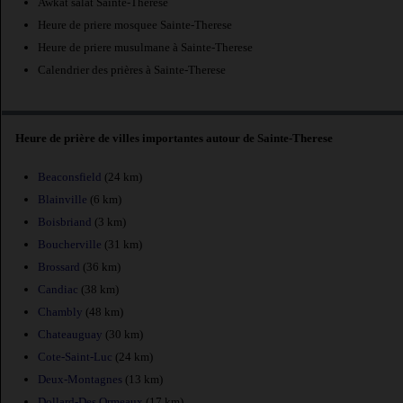
Awkat salat Sainte-Therese
Heure de priere mosquee Sainte-Therese
Heure de priere musulmane à Sainte-Therese
Calendrier des prières à Sainte-Therese
Heure de prière de villes importantes autour de Sainte-Therese
Beaconsfield
(24 km)
Blainville
(6 km)
Boisbriand
(3 km)
Boucherville
(31 km)
Brossard
(36 km)
Candiac
(38 km)
Chambly
(48 km)
Chateauguay
(30 km)
Cote-Saint-Luc
(24 km)
Deux-Montagnes
(13 km)
Dollard-Des Ormeaux
(17 km)