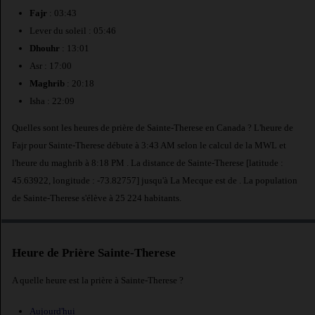
Fajr
: 03:43
Lever du soleil : 05:46
Dhouhr
: 13:01
Asr : 17:00
Maghrib
: 20:18
Isha : 22:09
Quelles sont les heures de prière de Sainte-Therese en Canada ? L'heure de
Fajr pour Sainte-Therese débute à 3:43 AM selon le calcul de la MWL et
l'heure du maghrib à 8:18 PM . La distance de Sainte-Therese [latitude :
45.63922, longitude : -73.82757] jusqu'à La Mecque est de
. La population
de Sainte-Therese s'élève à 25 224 habitants.
Heure de Prière Sainte-Therese
A quelle heure est la prière à Sainte-Therese ?
Aujourd'hui