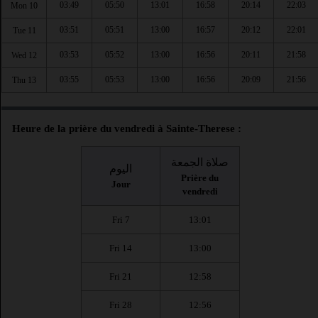
03:49
05:50
13:01
16:58
20:14
22:03
Mon 10
03:51
05:51
13:00
16:57
20:12
22:01
Tue 11
03:53
05:52
13:00
16:56
20:11
21:58
Wed 12
03:55
05:53
13:00
16:56
20:09
21:56
Thu 13
Heure de la prière du vendredi à Sainte-Therese :
صلاة الجمعة
اليوم
Prière du
Jour
vendredi
Fri 7
13:01
Fri 14
13:00
Fri 21
12:58
Fri 28
12:56