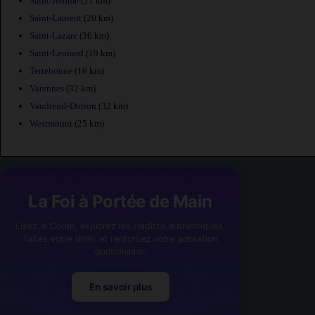
Saint-Jerome
(21 km)
Saint-Laurent
(20 km)
Saint-Lazare
(36 km)
Saint-Leonard
(19 km)
Terrebonne
(16 km)
Varennes
(32 km)
Vaudreuil-Dorion
(32 km)
Westmount
(25 km)
La Foi à Portée de Main
Lisez le Coran, explorez les Hadiths authentiques,
faites votre dhikr et renforcez votre adoration
quotidienne.
En savoir plus