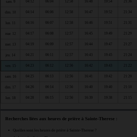
04:12
06:04
12:58
16:48
19:54
21:36
sam. 9
04:14
06:06
12:58
16:47
19:52
21:34
dim. 10
04:16
06:07
12:58
16:46
19:51
21:31
lun. 11
04:17
06:08
12:57
16:45
19:49
21:29
mar. 12
04:19
06:09
12:57
16:44
19:47
21:27
mer. 13
04:21
06:11
12:57
16:43
19:45
21:24
jeu. 14
04:23
06:12
12:56
16:42
19:43
21:22
ven. 15
04:25
06:13
12:56
16:41
19:42
21:20
sam. 16
04:26
06:14
12:56
16:40
19:40
21:18
dim. 17
04:28
06:15
12:56
16:39
19:38
21:15
lun. 18
Recherches liées aux heures de prière à Sainte-Therese :
Quelles sont les heures de prière à Sainte-Therese ?