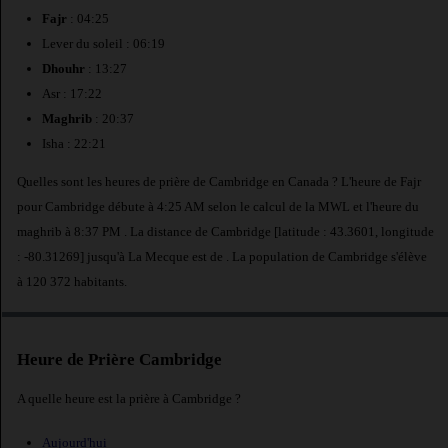
Fajr
: 04:25
Lever du soleil : 06:19
Dhouhr
: 13:27
Asr : 17:22
Maghrib
: 20:37
Isha : 22:21
Quelles sont les heures de prière de Cambridge en Canada ? L'heure de Fajr
pour Cambridge débute à 4:25 AM selon le calcul de la MWL et l'heure du
maghrib à 8:37 PM . La distance de Cambridge [latitude : 43.3601, longitude
: -80.31269] jusqu'à La Mecque est de
. La population de Cambridge s'élève
à 120 372 habitants.
Heure de Prière Cambridge
A quelle heure est la prière à Cambridge ?
Aujourd'hui