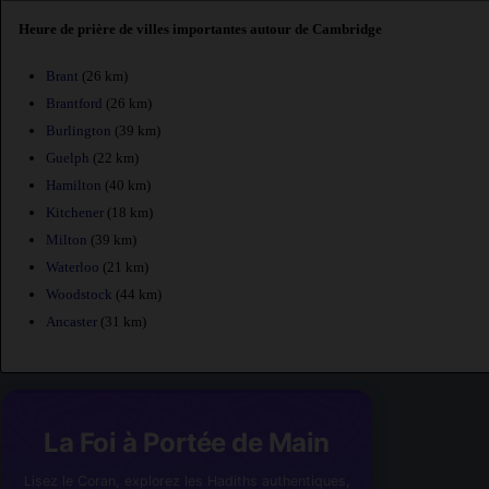
Heure de prière de villes importantes autour de Cambridge
Brant
(26 km)
Brantford
(26 km)
Burlington
(39 km)
Guelph
(22 km)
Hamilton
(40 km)
Kitchener
(18 km)
Milton
(39 km)
Waterloo
(21 km)
Woodstock
(44 km)
Ancaster
(31 km)
La Foi à Portée de Main
Lisez le Coran, explorez les Hadiths authentiques,