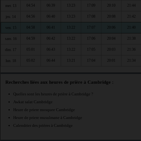
04:54
06:39
13:23
17:09
20:10
21:44
mer. 13
04:56
06:40
13:23
17:08
20:08
21:42
jeu. 14
04:58
06:41
13:22
17:07
20:06
21:40
ven. 15
04:59
06:42
13:22
17:06
20:04
21:38
sam. 16
05:01
06:43
13:22
17:05
20:03
21:36
dim. 17
05:02
06:44
13:21
17:04
20:01
21:34
lun. 18
Recherches liées aux heures de prière à Cambridge :
Quelles sont les heures de prière à Cambridge ?
Awkat salat Cambridge
Heure de priere mosquee Cambridge
Heure de priere musulmane à Cambridge
Calendrier des prières à Cambridge