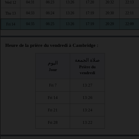
04:31
06:23
13:26
17:20
20:32
22:13
Wed 12
04:33
06:24
13:26
17:19
20:30
22:11
Thu 13
04:35
06:25
13:26
17:19
20:29
22:09
Fri 14
Heure de la prière du vendredi à Cambridge :
صلاة الجمعة
اليوم
Prière du
Jour
vendredi
Fri 7
13:27
Fri 14
13:26
Fri 21
13:24
Fri 28
13:22