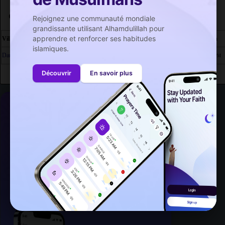
Calendrier Heure Salat Tanzanie
Rejoignez une communauté mondiale
grandissante utilisant Alhamdulillah pour
apprendre et renforcer ses habitudes
Ville
Fajr
Dhouhr
Asr
Maghrib
Isha
islamiques.
Dar es Salam
5:21
12:28
3:50
6:27
7:32
AM
PM
PM
PM
PM
Découvrir
En savoir plus
La Foi à Portée de Main
Lisez le Coran, explorez les Hadiths authentiques,
faites votre dhikr et renforcez votre adoration
quotidienne.
En savoir plus