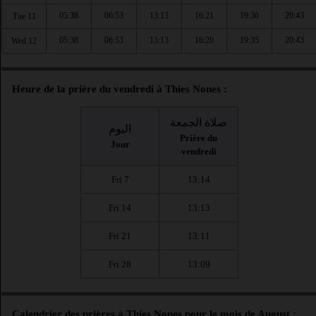
05:38
06:53
13:13
16:21
19:36
20:43
Tue 11
05:38
06:53
13:13
16:20
19:35
20:43
Wed 12
Heure de la prière du vendredi à Thies Nones :
صلاة الجمعة
اليوم
Prière du
Jour
vendredi
Fri 7
13:14
Fri 14
13:13
Fri 21
13:11
Fri 28
13:09
Calendrier des prières à Thies Nones pour le mois de August :