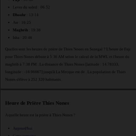
Lever du soleil : 06:52
Dhouhr
: 13:14
Asr : 16:25
Maghrib
: 19:38
Isha : 20:46
Quelles sont les heures de prière de Thies Nones en Senegal ? L'heure de Fajr
pour Thies Nones débute à 5:36 AM selon le calcul de la MWL et l'heure du
maghrib à 7:38 PM . La distance de Thies Nones [latitude : 14.78333,
longitude : -16.96667] jusqu'à La Mecque est de
. La population de Thies
Nones s'élève à 252 320 habitants.
Heure de Prière Thies Nones
A quelle heure est la prière à Thies Nones ?
Aujourd'hui
Cette semaine