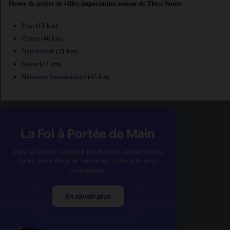
Heure de prière de villes importantes autour de Thies Nones
Pout
(11 km)
Pikine
(46 km)
Nguekhokh
(31 km)
Kayar
(23 km)
Ndiareme limamoulaye
(45 km)
La Foi à Portée de Main
Lisez le Coran, explorez les Hadiths authentiques,
faites votre dhikr et renforcez votre adoration
quotidienne.
En savoir plus