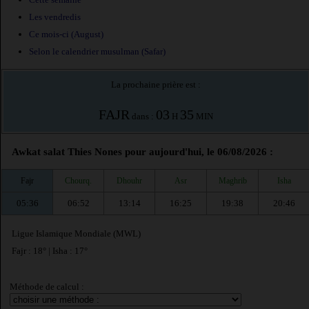
Les vendredis
Ce mois-ci (August)
Selon le calendrier musulman (Safar)
La prochaine prière est :
FAJR
03
35
dans :
H
MIN
Awkat salat Thies Nones pour aujourd'hui, le 06/08/2026 :
Fajr
Chourq.
Dhouhr
Asr
Maghrib
Isha
05:36
06:52
13:14
16:25
19:38
20:46
Ligue Islamique Mondiale (MWL)
Fajr : 18° | Isha : 17°
Méthode de calcul :