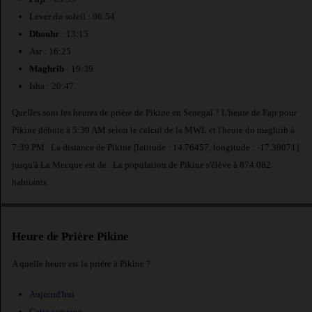
Lever du soleil : 06:54
Dhouhr
: 13:15
Asr : 16:25
Maghrib
: 19:39
Isha : 20:47
Quelles sont les heures de prière de Pikine en Senegal ? L'heure de Fajr pour
Pikine débute à 5:39 AM selon le calcul de la MWL et l'heure du maghrib à
7:39 PM . La distance de Pikine [latitude : 14.76457, longitude : -17.39071]
jusqu'à La Mecque est de
. La population de Pikine s'élève à 874 062
habitants.
Heure de Prière Pikine
A quelle heure est la prière à Pikine ?
Aujourd'hui
Cette semaine