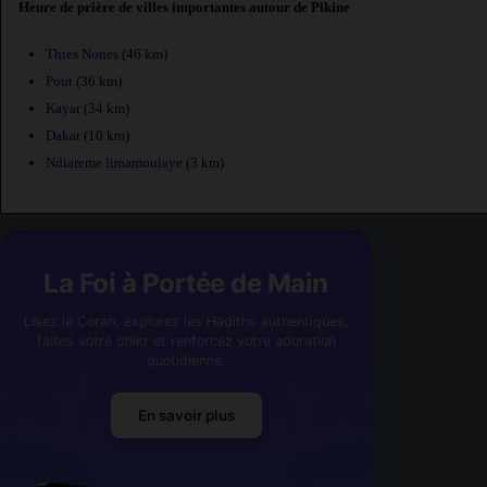
Heure de prière de villes importantes autour de Pikine
Thies Nones
(46 km)
Pout
(36 km)
Kayar
(34 km)
Dakar
(10 km)
Ndiareme limamoulaye
(3 km)
La Foi à Portée de Main
Lisez le Coran, explorez les Hadiths authentiques,
faites votre dhikr et renforcez votre adoration
quotidienne.
En savoir plus