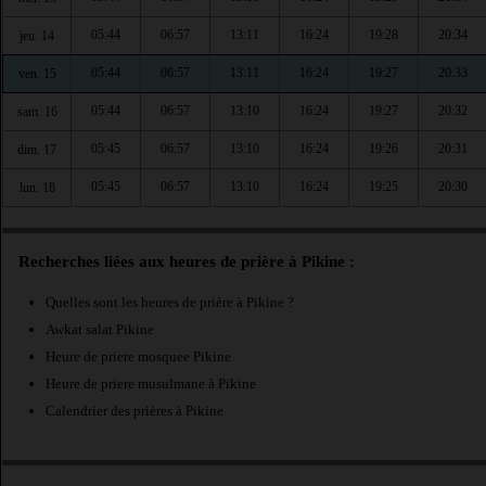
05:44
06:57
13:11
16:24
19:28
20:34
jeu. 14
05:44
06:57
13:11
16:24
19:27
20:33
ven. 15
05:44
06:57
13:10
16:24
19:27
20:32
sam. 16
05:45
06:57
13:10
16:24
19:26
20:31
dim. 17
05:45
06:57
13:10
16:24
19:25
20:30
lun. 18
Recherches liées aux heures de prière à Pikine :
Quelles sont les heures de prière à Pikine ?
Awkat salat Pikine
Heure de priere mosquee Pikine
Heure de priere musulmane à Pikine
Calendrier des prières à Pikine