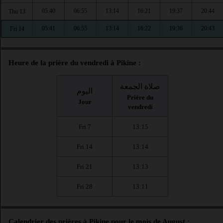
05:40
06:55
13:14
16:21
19:37
20:44
Thu 13
05:41
06:55
13:14
16:22
19:36
20:43
Fri 14
Heure de la prière du vendredi à Pikine :
صلاة الجمعة
اليوم
Prière du
Jour
vendredi
Fri 7
13:15
Fri 14
13:14
Fri 21
13:13
Fri 28
13:11
Calendrier des prières à Pikine pour le mois de August :