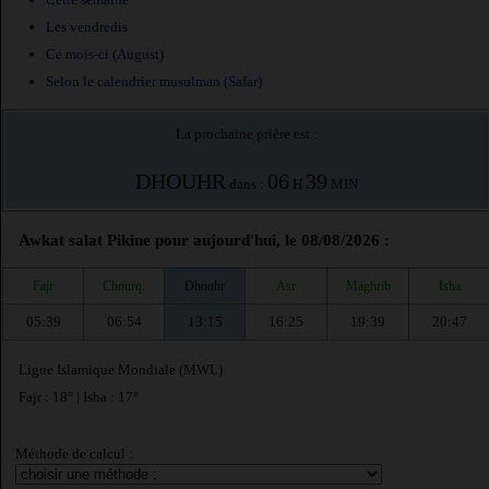
Les vendredis
Ce mois-ci (August)
Selon le calendrier musulman (Safar)
La prochaine prière est :
DHOUHR
06
39
dans :
H
MIN
Awkat salat Pikine pour aujourd'hui, le 08/08/2026 :
Fajr
Chourq.
Dhouhr
Asr
Maghrib
Isha
05:39
06:54
13:15
16:25
19:39
20:47
Ligue Islamique Mondiale (MWL)
Fajr : 18° | Isha : 17°
Méthode de calcul :