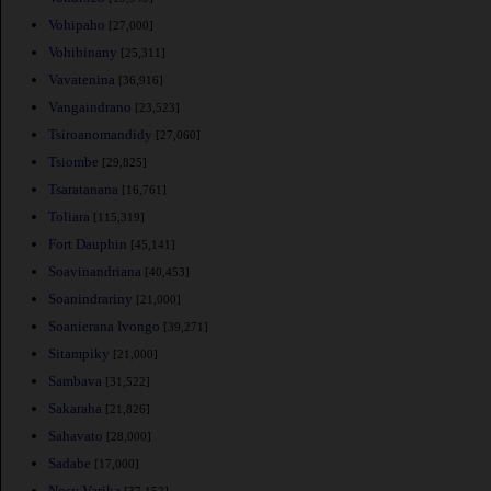
Vohipaho
[27,000]
Vohibinany
[25,311]
Vavatenina
[36,916]
Vangaindrano
[23,523]
Tsiroanomandidy
[27,060]
Tsiombe
[29,825]
Tsaratanana
[16,761]
Toliara
[115,319]
Fort Dauphin
[45,141]
Soavinandriana
[40,453]
Soanindrariny
[21,000]
Soanierana Ivongo
[39,271]
Sitampiky
[21,000]
Sambava
[31,522]
Sakaraha
[21,826]
Sahavato
[28,000]
Sadabe
[17,000]
Nosy Varika