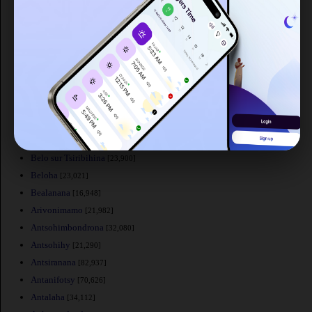
Ifanadiana
[17,543]
Fenoarivo Be
[19,605]
Fenoarivo Atsinanana
[21,036]
Faratsiho
[37,563]
Farafangana
[24,764]
Fandriana
[31,437]
Betioky
[31,102]
Betafo
[29,785]
Beroroha
[18,632]
Belo sur Tsiribihina
[23,900]
Beloha
[23,021]
Bealanana
[16,948]
Arivonimamo
[21,982]
Antsohimbondrona
[32,080]
Antsohihy
[21,290]
Antsiranana
[82,937]
Antanifotsy
[70,626]
Antalaha
[34,112]