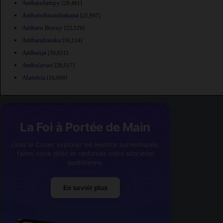
Ambatolampy
[28,461]
Ambatofinandrahana
[25,997]
Ambato Boeny
[22,529]
Ambarakaraka
[16,114]
Ambanja
[30,621]
Ambalavao
[28,027]
Alarobia
[16,000]
La Foi à Portée de Main
Lisez le Coran, explorez les Hadiths authentiques,
faites votre dhikr et renforcez votre adoration
quotidienne.
En savoir plus