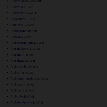
Ankazondandy
[16,000]
Ankazobe
[15,722]
Ankazoabo
[25,961]
Anjozorobe
[19,027]
Hell-Ville
[22,680]
Andilamena
[19,750]
Andapa
[20,798]
Ampasimanolotra
[21,000]
Amparafaravola
[51,519]
Ampanihy
[25,686]
Ampahana
[25,000]
Ambovombe
[66,818]
Ambositra
[30,353]
Ambohitrolomahitsy
[17,000]
Amboasary
[36,082]
Amboanjo
[17,000]
Ambilobe
[56,000]
Ambatondrazaka
[43,134]