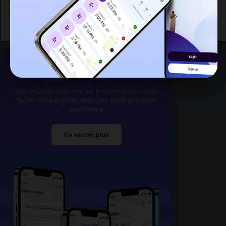
Koulamoutou
[16,222]
Franceville
[42,967]
La Foi à Portée de Main
Lisez le Coran, explorez les Hadiths authentiques,
faites votre dhikr et renforcez votre adoration
quotidienne.
En savoir plus