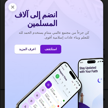
الشروق : 05:41
×
انضم إلى آلاف
الظهر
: 12:13
المسلمين
العصر : 15:38
المغرب
: 18:47
كن جزءاً من مجتمع عالمي متنامٍ يستخدم الحمد لله
العشاء : 20:00
للتعلم وبناء عادات إسلامية أقوى.
ما هي أوقات الصلاة في السيب في سلطنة عمان ؟ تبدأ صلاة
استكشف
اعرف المزيد
الفجر في السيب على الساعة 4:20 ص وفقا لرابطة العالم
الإسلامي وصلاة المغرب في 6:47 م. المسافة من السيب
[خط العرض : 23.67027، خط الطول : 58.18911] إلى مكة
المكرمة هيا
. عدد السكان في السيب هو 237,816.
مواقيت الصلاة السيب