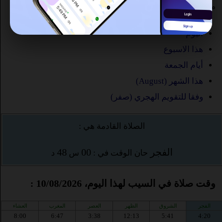
ما هو الوقت صلاة في السيب ؟
اليوم
هذا الاسبوع
أيام الجمعة
هذا الشهر (August)
وفقا للتقويم الهجري (صفر)
الصلاة القادمة هي :
الفجر
00
48
حان الوقت في :
س
د
وقت صلاة في السيب لهذا اليوم، 10/08/2026 :
الفجر
الشروق
الظهر
العصر
المغرب
العشاء
8:00
6:47
3:38
12:13
5:41
4:20