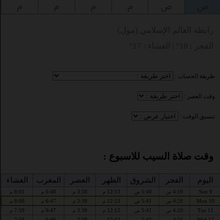
ص
ص
م
م
م
م
رابطة العالم الإسلامي (مول)
الفجر : 18° | العشاء : 17°
طريقة الحساب :
وقت العصر :
تنسيق الوقت :
وقت صلاة السيب للاسبوع :
اليوم
الفجر
الشروق
الظهر
العصر
المغرب
العشاء
8:01
6:48
3:38
12:13
5:40
4:19
Sun 9
ص
ص
م
م
م
م
8:00
6:47
3:38
12:13
5:41
4:20
Mon 10
ص
ص
م
م
م
م
7:59
6:47
3:38
12:12
5:41
4:20
Tue 11
ص
ص
م
م
م
م
7:58
6:46
3:38
12:12
5:42
4:21
Wed 12
ص
ص
م
م
م
م