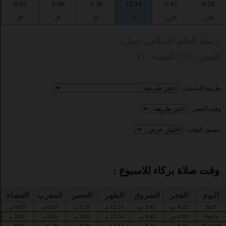
8:02
6:49
3:39
12:14
5:42
4:20
ص
ص
م
م
م
م
رابطة العالم الإسلامي (مول)
الفجر : 18° | العشاء : 17°
طريقة الحساب :
وقت العصر :
تنسيق الوقت :
وقت صلاة بركاء للاسبوع :
اليوم
الفجر
الشروق
الظهر
العصر
المغرب
العشاء
8:03
6:50
3:39
12:14
5:41
4:20
Sat 8
ص
ص
م
م
م
م
8:02
6:49
3:39
12:14
5:42
4:20
Sun 9
ص
ص
م
م
م
م
8:01
6:48
3:39
12:14
5:42
4:21
Mon 10