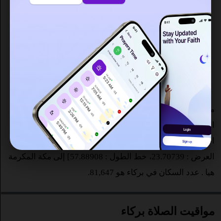
الفجر
: 04:20
الشروق : 05:42
الظهر
: 12:14
العصر : 15:39
المغرب
: 18:49
العشاء : 20:02
ما هي أوقات الصلاة في بركاء في سلطنة عمان ؟ تبدأ صلاة
الفجر في بركاء على الساعة 4:20 ص وفقا لرابطة العالم
الإسلامي وصلاة المغرب في 6:49 م. المسافة من بركاء [خط
العرض : 23.70739، خط الطول : 57.88908] إلى مكة المكرمة
هيا
. عدد السكان في بركاء هو 81,647.
مواقيت الصلاة بركاء