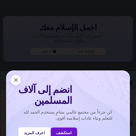
احمل الإسلام معك
الوصول إلى القرآن والحديث والتسبيح والأدعية
وأدوات إسلامية قوية.
جوجل بلاي
آب ستور
وقت الصلاة بركاء
×
انضم إلى آلاف
المسلمين
العالم
>
آسيا
>
سلطنة عمان
>
بركاء
كن جزءاً من مجتمع عالمي متنامٍ يستخدم الحمد لله
للتعلم وبناء عادات إسلامية أقوى.
اليوم
: Sunday 09 August 2026
استكشف
اعرف المزيد