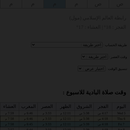
ص
ص
م
م
م
م
رابطة العالم الإسلامي (مول)
الفجر : 18° | العشاء : 17°
طريقة الحساب :
وقت العصر :
تنسيق الوقت :
وقت صلاة البادية للاسبوع :
اليوم
الفجر
الشروق
الظهر
العصر
المغرب
العشاء
7:59
6:46
3:33
12:11
5:38
4:17
Wed 5
ص
ص
م
م
م
م
7:58
6:46
3:33
12:11
5:38
4:18
Thu 6
ص
ص
م
م
م
م
7:58
6:45
3:33
12:11
5:39
4:18
Fri 7
ص
ص
م
م
م
م
7:57
6:44
3:33
12:10
5:39
4:19
Sat 8
ص
ص
م
م
م
م