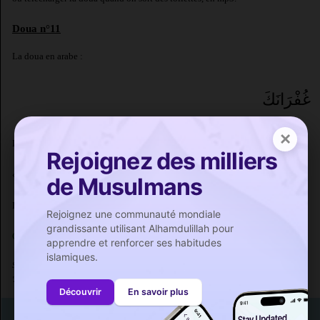
Doua n°11
La doua en arabe :
غُفْرَانَكَ
×
L'invocation en français :
Rejoignez des milliers
« Je te demande le pardon. »
de Musulmans
Le dhikr en phonétique :
Rejoignez une communauté mondiale
grandissante utilisant Alhamdulillah pour
Ghoufrânak.
apprendre et renforcer ses habitudes
islamiques.
Source : at-Tirmidhi (#7), Abou Dawoud (#30), Ibn Majah (#300), et an-Nasai dans
'Amal al-Yawm wa al-Laylah (#79). Voir aussi takhrij de Zad al-Ma'ad (2/386).
Découvrir
En savoir plus
Avant d'entrer aux toilettes
Précédent
<<