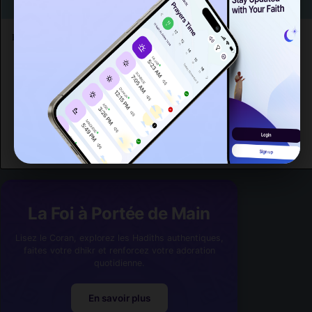
Suivant
En commençant les ablutions (woudou)
>>
Poursuivre la lecture des invocations :
Après ses ablutions (woudou)
Quand on sort de chez soi
Quand on rentre à maison
En allant à la mosquée
Quand on rentre dans la mosquée
La Foi à Portée de Main
Lisez le Coran, explorez les Hadiths authentiques,
faites votre dhikr et renforcez votre adoration
quotidienne.
En savoir plus