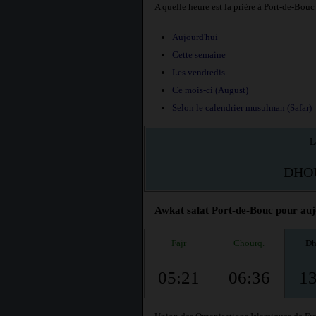
A quelle heure est la prière à Port-de-Bouc
Aujourd'hui
Cette semaine
Les vendredis
Ce mois-ci (August)
Selon le calendrier musulman (Safar)
L
DHO
Awkat salat Port-de-Bouc pour aujo
Fajr
Chourq.
Dh
05:21
06:36
13