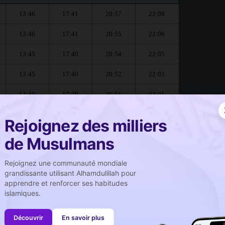
13:46
17:41
20:57
22:08
13:46
17:41
20:55
22:06
13:45
17:40
20:54
22:05
13:45
17:40
20:52
22:03
13:45
17:39
20:51
22:01
13:45
17:38
20:49
21:59
Rejoignez des milliers
de Musulmans
ort-de-Bouc :
Rejoignez une communauté mondiale
grandissante utilisant Alhamdulillah pour
صلاة الجمعة
apprendre et renforcer ses habitudes
Prière du vendredi
islamiques.
13:46
Découvrir
En savoir plus
13:45