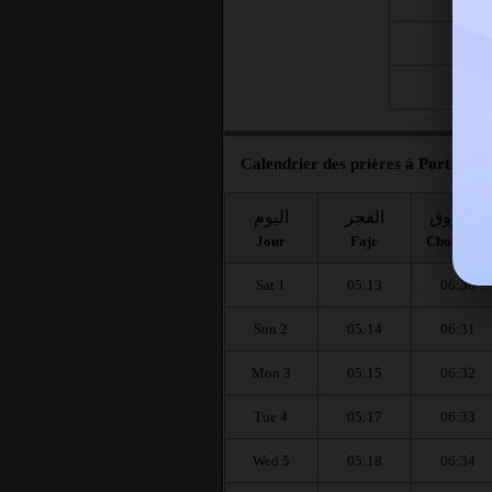
Fri 21
Fri 28
Calendrier des prières à Port-de-B
الشروق
الفجر
اليوم
Jour
Fajr
Chourouq
Sat 1
05:13
06:30
Sun 2
05:14
06:31
Mon 3
05:15
06:32
Tue 4
05:17
06:33
Wed 5
05:18
06:34