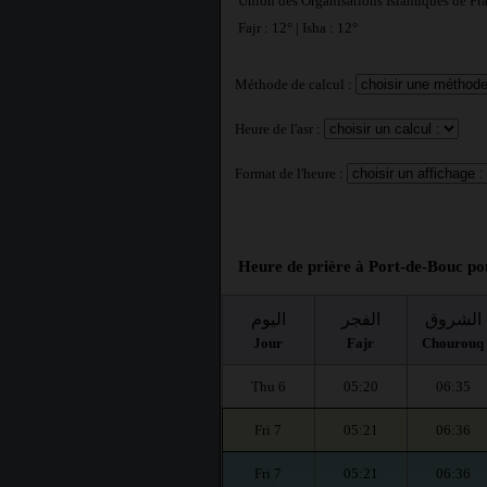
Union des Organisations Islamiques de Fr
Fajr : 12° | Isha : 12°
Méthode de calcul :
Heure de l'asr :
Format de l'heure :
Heure de prière à Port-de-Bouc pou
الشروق
الفجر
اليوم
Jour
Fajr
Chourouq
Thu 6
05:20
06:35
Fri 7
05:21
06:36
Fri 7
05:21
06:36