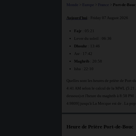
Monde
>
Europe
>
France
>
Port-de-Bouc
Aujourd'hui
: Friday 07 August 2026
Fajr
: 05:21
Lever du soleil : 06:36
Dhouhr
: 13:46
Asr : 17:42
Maghrib
: 20:58
Isha : 22:10
Quelles sont les heures de prière de Port-
4:41 AM selon le calcul de la MWL (5:21 AM
dessous) et l'heure du maghrib à 8:58 PM .
4.9809] jusqu'à La Mecque est de
. La pop
Heure de Prière Port-de-Bouc