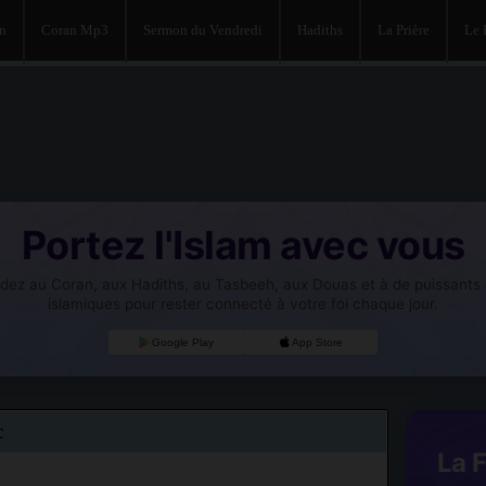
an
Coran Mp3
Sermon du Vendredi
Hadiths
La Prière
Le
Portez l'Islam avec vous
dez au Coran, aux Hadiths, au Tasbeeh, aux Douas et à de puissants o
islamiques pour rester connecté à votre foi chaque jour.
Google Play
App Store
c
La 