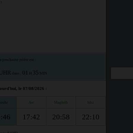
 ?
a prochaine prière est :
UHR
01
35
dans :
H
MIN
urd'hui, le 07/08/2026 :
ouhr
Asr
Maghrib
Isha
:46
17:42
20:58
22:10