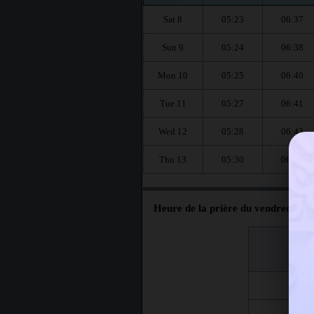
Sat 8
05:23
06:37
Sun 9
05:24
06:38
Mon 10
05:25
06:40
Tue 11
05:27
06:41
Wed 12
05:28
06:42
Thu 13
05:30
06:43
Heure de la prière du vendredi à P
اليوم
Jour
Fri 7
Fri 14