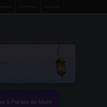
 Ramadan
Le Pèlerinage
Invocations
utils
Foi à Portée de Main