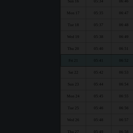
Sun 16
05:34
06:46
Mon 17
05:35
06:47
Tue 18
05:37
06:48
Wed 19
05:38
06:49
Thu 20
05:40
06:51
Fri 21
05:41
06:52
Sat 22
05:42
06:53
Sun 23
05:44
06:54
Mon 24
05:45
06:55
Tue 25
05:46
06:56
Wed 26
05:48
06:57
Thu 27
05:49
06:58