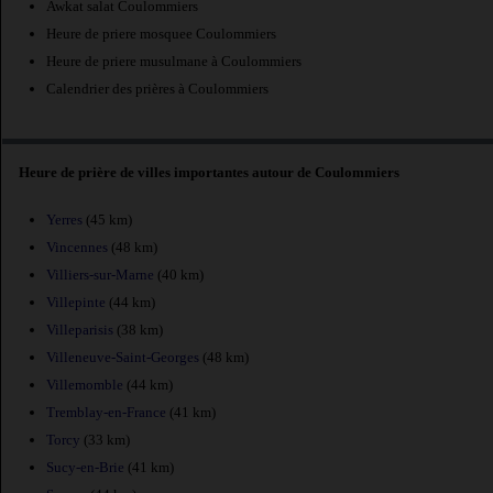
Awkat salat Coulommiers
Heure de priere mosquee Coulommiers
Heure de priere musulmane à Coulommiers
Calendrier des prières à Coulommiers
Heure de prière de villes importantes autour de Coulommiers
Yerres
(45 km)
Vincennes
(48 km)
Villiers-sur-Marne
(40 km)
Villepinte
(44 km)
Villeparisis
(38 km)
Villeneuve-Saint-Georges
(48 km)
Villemomble
(44 km)
Tremblay-en-France
(41 km)
Torcy
(33 km)
Sucy-en-Brie
(41 km)