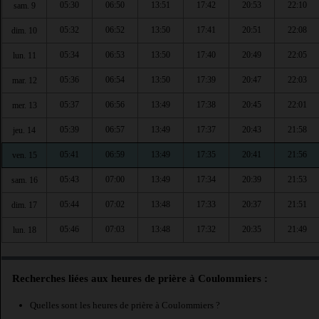
05:30
06:50
13:51
17:42
20:53
22:10
sam. 9
05:32
06:52
13:50
17:41
20:51
22:08
dim. 10
05:34
06:53
13:50
17:40
20:49
22:05
lun. 11
05:36
06:54
13:50
17:39
20:47
22:03
mar. 12
05:37
06:56
13:49
17:38
20:45
22:01
mer. 13
05:39
06:57
13:49
17:37
20:43
21:58
jeu. 14
05:41
06:59
13:49
17:35
20:41
21:56
ven. 15
05:43
07:00
13:49
17:34
20:39
21:53
sam. 16
05:44
07:02
13:48
17:33
20:37
21:51
dim. 17
05:46
07:03
13:48
17:32
20:35
21:49
lun. 18
Recherches liées aux heures de prière à Coulommiers :
Quelles sont les heures de prière à Coulommiers ?