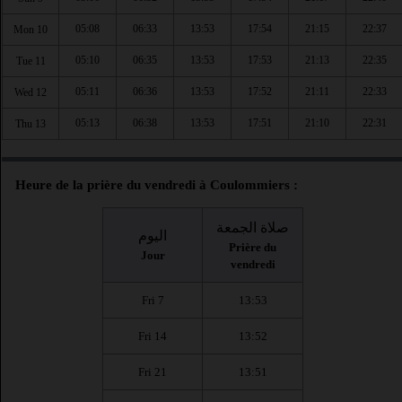
05:08
06:33
13:53
17:54
21:15
22:37
Mon 10
05:10
06:35
13:53
17:53
21:13
22:35
Tue 11
05:11
06:36
13:53
17:52
21:11
22:33
Wed 12
05:13
06:38
13:53
17:51
21:10
22:31
Thu 13
Heure de la prière du vendredi à Coulommiers :
صلاة الجمعة
اليوم
Prière du
Jour
vendredi
Fri 7
13:53
Fri 14
13:52
Fri 21
13:51