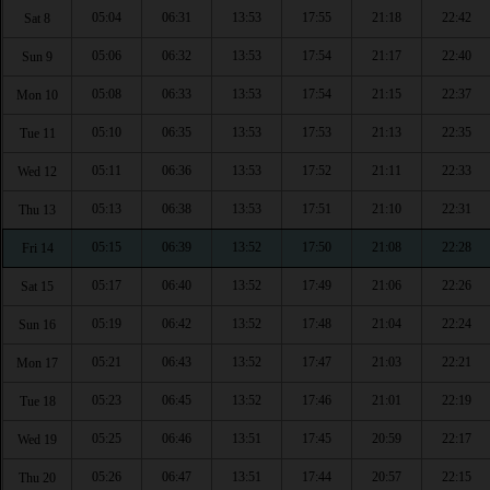
05:04
06:31
13:53
17:55
21:18
22:42
Sat 8
05:06
06:32
13:53
17:54
21:17
22:40
Sun 9
05:08
06:33
13:53
17:54
21:15
22:37
Mon 10
05:10
06:35
13:53
17:53
21:13
22:35
Tue 11
05:11
06:36
13:53
17:52
21:11
22:33
Wed 12
05:13
06:38
13:53
17:51
21:10
22:31
Thu 13
05:15
06:39
13:52
17:50
21:08
22:28
Fri 14
05:17
06:40
13:52
17:49
21:06
22:26
Sat 15
05:19
06:42
13:52
17:48
21:04
22:24
Sun 16
05:21
06:43
13:52
17:47
21:03
22:21
Mon 17
05:23
06:45
13:52
17:46
21:01
22:19
Tue 18
05:25
06:46
13:51
17:45
20:59
22:17
Wed 19
05:26
06:47
13:51
17:44
20:57
22:15
Thu 20