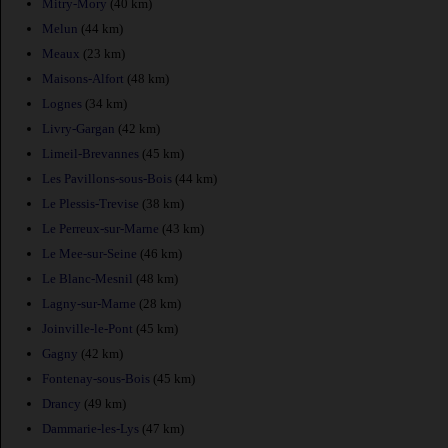
Mitry-Mory
(40 km)
Melun
(44 km)
Meaux
(23 km)
Maisons-Alfort
(48 km)
Lognes
(34 km)
Livry-Gargan
(42 km)
Limeil-Brevannes
(45 km)
Les Pavillons-sous-Bois
(44 km)
Le Plessis-Trevise
(38 km)
Le Perreux-sur-Marne
(43 km)
Le Mee-sur-Seine
(46 km)
Le Blanc-Mesnil
(48 km)
Lagny-sur-Marne
(28 km)
Joinville-le-Pont
(45 km)
Gagny
(42 km)
Fontenay-sous-Bois
(45 km)
Drancy
(49 km)
Dammarie-les-Lys
(47 km)