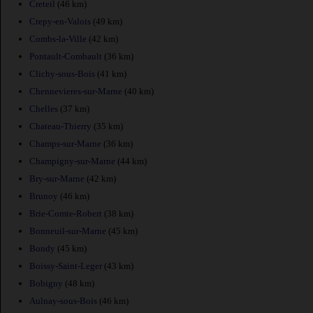
Creteil
(46 km)
Crepy-en-Valois
(49 km)
Combs-la-Ville
(42 km)
Pontault-Combault
(36 km)
Clichy-sous-Bois
(41 km)
Chennevieres-sur-Marne
(40 km)
Chelles
(37 km)
Chateau-Thierry
(35 km)
Champs-sur-Marne
(36 km)
Champigny-sur-Marne
(44 km)
Bry-sur-Marne
(42 km)
Brunoy
(46 km)
Brie-Comte-Robert
(38 km)
Bonneuil-sur-Marne
(45 km)
Bondy
(45 km)
Boissy-Saint-Leger
(43 km)
Bobigny
(48 km)
Aulnay-sous-Bois
(46 km)