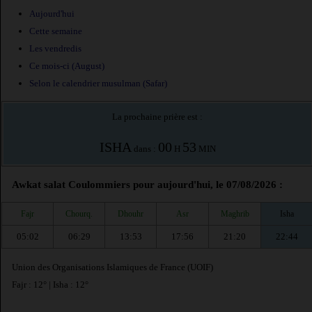
Aujourd'hui
Cette semaine
Les vendredis
Ce mois-ci (August)
Selon le calendrier musulman (Safar)
La prochaine prière est :
ISHA
00
53
dans :
H
MIN
Awkat salat Coulommiers pour aujourd'hui, le 07/08/2026 :
Fajr
Chourq.
Dhouhr
Asr
Maghrib
Isha
05:02
06:29
13:53
17:56
21:20
22:44
Union des Organisations Islamiques de France (UOIF)
Fajr : 12° | Isha : 12°