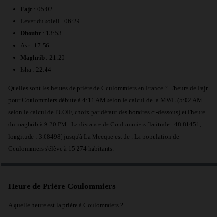
Fajr
: 05:02
Lever du soleil : 06:29
Dhouhr
: 13:53
Asr : 17:56
Maghrib
: 21:20
Isha : 22:44
Quelles sont les heures de prière de Coulommiers en France ? L'heure de Fajr
pour Coulommiers débute à 4:11 AM selon le calcul de la MWL (5:02 AM
selon le calcul de l'UOIF, choix par défaut des horaires ci-dessous) et l'heure
du maghrib à 9:20 PM . La distance de Coulommiers [latitude : 48.81451,
longitude : 3.08498] jusqu'à La Mecque est de
. La population de
Coulommiers s'élève à 15 274 habitants.
Heure de Prière Coulommiers
A quelle heure est la prière à Coulommiers ?