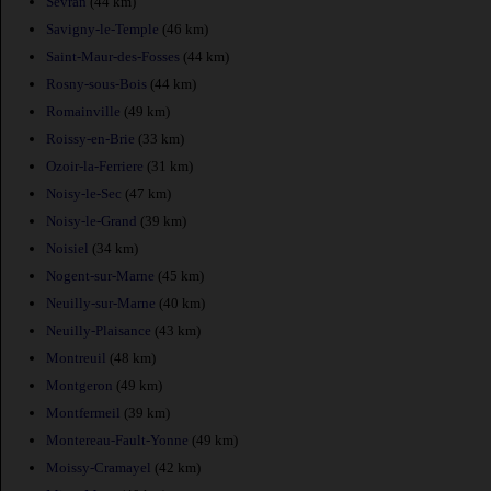
Sevran
(44 km)
Savigny-le-Temple
(46 km)
Saint-Maur-des-Fosses
(44 km)
Rosny-sous-Bois
(44 km)
Romainville
(49 km)
Roissy-en-Brie
(33 km)
Ozoir-la-Ferriere
(31 km)
Noisy-le-Sec
(47 km)
Noisy-le-Grand
(39 km)
Noisiel
(34 km)
Nogent-sur-Marne
(45 km)
Neuilly-sur-Marne
(40 km)
Neuilly-Plaisance
(43 km)
Montreuil
(48 km)
Montgeron
(49 km)
Montfermeil
(39 km)
Montereau-Fault-Yonne
(49 km)
Moissy-Cramayel
(42 km)