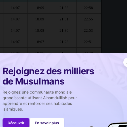
14:07
18:09
21:33
22:58
14:07
18:09
21:31
22:55
14:07
18:08
21:30
22:53
14:07
18:07
21:28
22:51
14:06
18:06
21:26
22:49
Rejoignez des milliers
aen :
de Musulmans
صلاة الجمعة
Rejoignez une communauté mondiale
Prière du vendredi
grandissante utilisant Alhamdulillah pour
apprendre et renforcer ses habitudes
14:07
islamiques.
14:06
Découvrir
En savoir plus
14:05