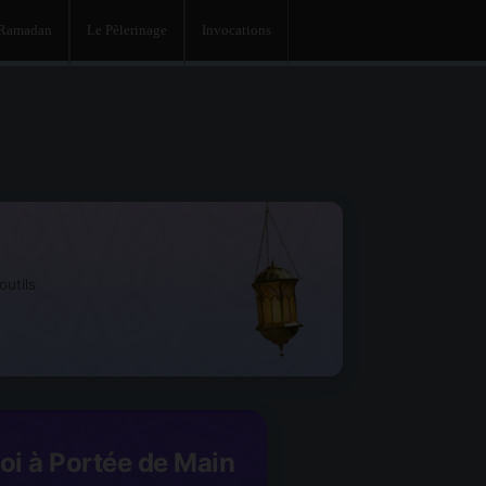
 Ramadan
Le Pèlerinage
Invocations
utils
Foi à Portée de Main