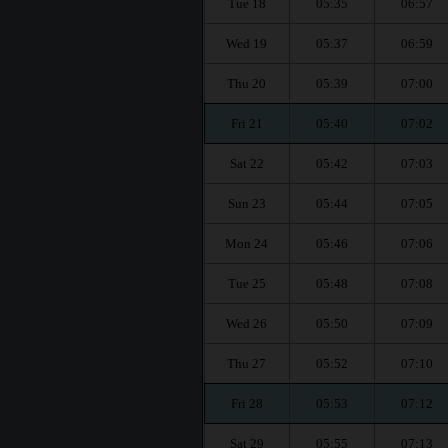
Tue 18
05:35
06:57
Wed 19
05:37
06:59
Thu 20
05:39
07:00
Fri 21
05:40
07:02
Sat 22
05:42
07:03
Sun 23
05:44
07:05
Mon 24
05:46
07:06
Tue 25
05:48
07:08
Wed 26
05:50
07:09
Thu 27
05:52
07:10
Fri 28
05:53
07:12
Sat 29
05:55
07:13