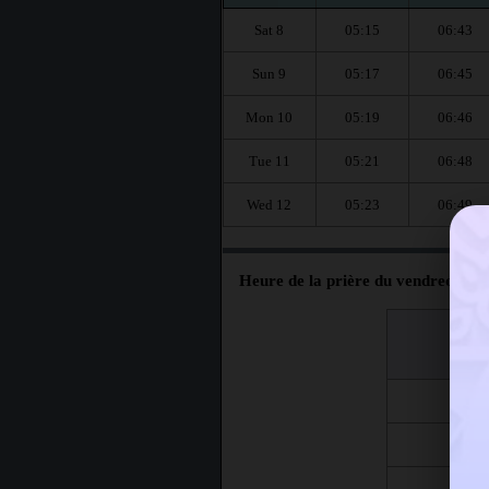
Sat 8
05:15
06:43
Sun 9
05:17
06:45
Mon 10
05:19
06:46
Tue 11
05:21
06:48
Wed 12
05:23
06:49
Heure de la prière du vendredi à C
اليوم
Jour
Fri 7
Fri 14
Fri 21