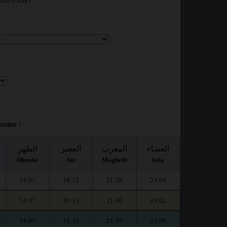
ance (UOIF)
maine :
العشاء
المغرب
العصر
الظهر
Dhouhr
Asr
Maghrib
Isha
14:07
18:12
21:38
23:04
14:07
18:11
21:36
23:02
14:07
18:10
21:35
23:00