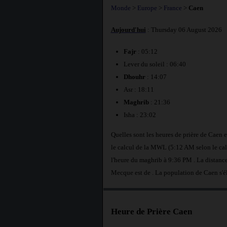
Monde
>
Europe
>
France
>
Caen
Aujourd'hui
: Thursday 06 August 2026
Fajr
: 05:12
Lever du soleil : 06:40
Dhouhr
: 14:07
Asr : 18:11
Maghrib
: 21:36
Isha : 23:02
Quelles sont les heures de prière de Caen
le calcul de la MWL (5:12 AM selon le calc
l'heure du maghrib à 9:36 PM . La distance
Mecque est de
. La population de Caen s'é
Heure de Prière Caen