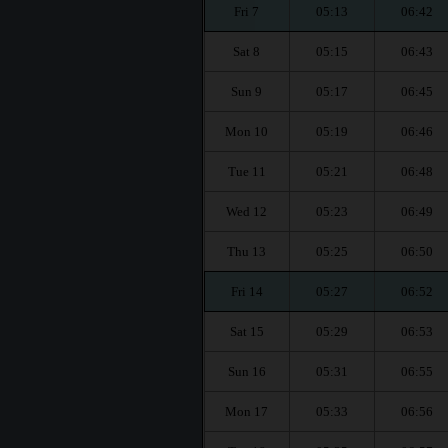
Fri 7
05:13
06:42
Sat 8
05:15
06:43
Sun 9
05:17
06:45
Mon 10
05:19
06:46
Tue 11
05:21
06:48
Wed 12
05:23
06:49
Thu 13
05:25
06:50
Fri 14
05:27
06:52
Sat 15
05:29
06:53
Sun 16
05:31
06:55
Mon 17
05:33
06:56