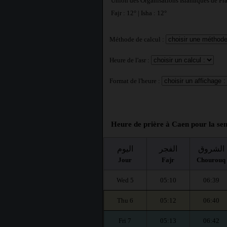
Union des Organisations Islamiques de Fr
Fajr : 12° | Isha : 12°
Méthode de calcul :
Heure de l'asr :
Format de l'heure :
Heure de prière à Caen pour la se
الشروق
الفجر
اليوم
Jour
Fajr
Chourouq
Wed 5
05:10
06:39
Thu 6
05:12
06:40
Fri 7
05:13
06:42