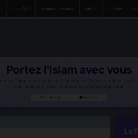
an
Coran Mp3
Sermon du Vendredi
Hadiths
La Prière
Le
Portez l'Islam avec vous
dez au Coran, aux Hadiths, au Tasbeeh, aux Douas et à de puissants o
islamiques pour rester connecté à votre foi chaque jour.
Google Play
App Store
La 