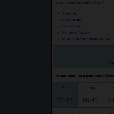
A quelle heure est la prière à Caen ?
Aujourd'hui
Cette semaine
Les vendredis
Ce mois-ci (August)
Selon le calendrier musulman (Safar)
L
FA
Awkat salat Caen pour aujourd'hui,
Fajr
Chourq.
Dh
05:12
06:40
1