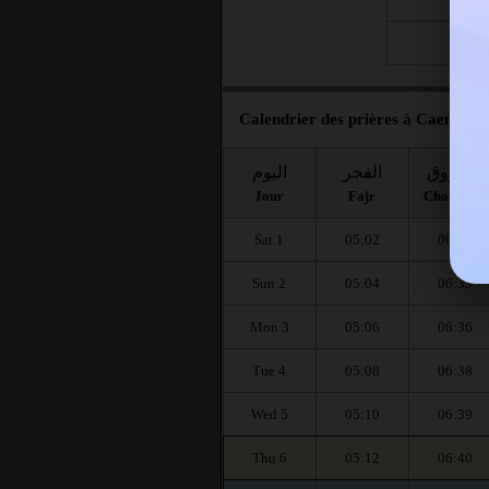
Fri 28
Calendrier des prières à Caen pour
الشروق
الفجر
اليوم
Jour
Fajr
Chourouq
Sat 1
05:02
06:34
Sun 2
05:04
06:35
Mon 3
05:06
06:36
Tue 4
05:08
06:38
Wed 5
05:10
06:39
Thu 6
05:12
06:40