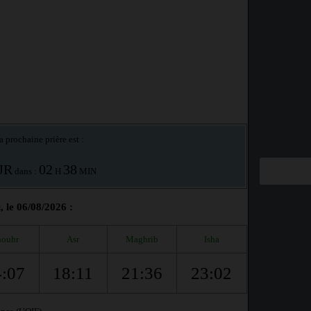
a prochaine prière est :
JR
02
38
dans :
H
MIN
 le 06/08/2026 :
ouhr
Asr
Maghrib
Isha
4:07
18:11
21:36
23:02