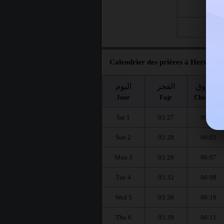
Fri 21
Fri 28
Calendrier des prières à Herve pou
الشروق
الفجر
اليوم
Jour
Fajr
Chourouq
Sat 1
03:27
06:04
Sun 2
03:28
06:05
Mon 3
03:29
06:07
Tue 4
03:32
06:08
Wed 5
03:36
06:10
Thu 6
03:39
06:11