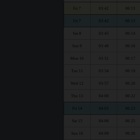
Fri 7
03:42
06:13
Fri 7
03:42
06:13
Sat 8
03:45
06:14
Sun 9
03:48
06:16
Mon 10
03:51
06:17
Tue 11
03:54
06:19
Wed 12
03:57
06:20
Thu 13
04:00
06:22
Fri 14
04:03
06:23
Sat 15
04:06
06:25
Sun 16
04:09
06:26