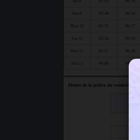
Sat 8
03:45
06:14
Sun 9
03:48
06:16
Mon 10
03:51
06:17
Tue 11
03:54
06:19
Wed 12
03:57
06:20
Thu 13
04:00
06:22
Heure de la prière du vendredi à H
اليوم
Jour
Fri 7
Fri 14