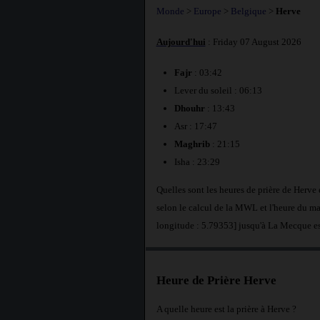
Monde
>
Europe
>
Belgique
>
Herve
Aujourd'hui
: Friday 07 August 2026
Fajr
: 03:42
Lever du soleil : 06:13
Dhouhr
: 13:43
Asr : 17:47
Maghrib
: 21:15
Isha : 23:29
Quelles sont les heures de prière de Herv
selon le calcul de la MWL et l'heure du ma
longitude : 5.79353] jusqu'à La Mecque e
Heure de Prière Herve
A quelle heure est la prière à Herve ?