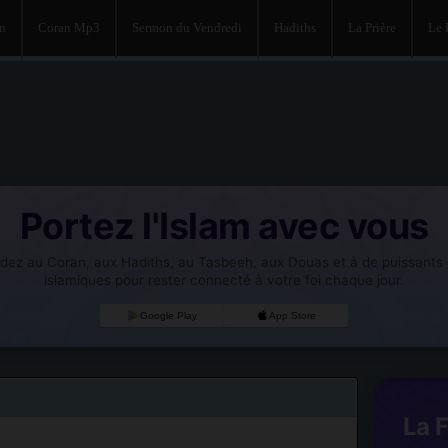
an
Coran Mp3
Sermon du Vendredi
Hadiths
La Prière
Le
Portez l'Islam avec vous
dez au Coran, aux Hadiths, au Tasbeeh, aux Douas et à de puissants o
islamiques pour rester connecté à votre foi chaque jour.
Google Play
App Store
La 