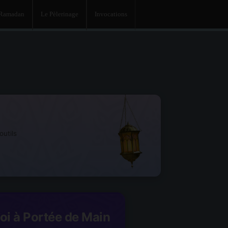
 Ramadan
Le Pèlerinage
Invocations
utils
Foi à Portée de Main