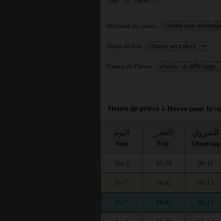
Fajr : 18° | Isha : 17°
Méthode de calcul :
Heure de l'asr :
Format de l'heure :
Heure de prière à Herve pour la s
الشروق
الفجر
اليوم
Jour
Fajr
Chourouq
Thu 6
03:39
06:11
Fri 7
03:42
06:13
Fri 7
03:42
06:13