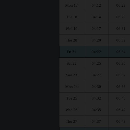
Mon 17
04:12
06:28
Tue 18
04:14
06:29
Wed 19
04:17
06:31
Thu 20
04:20
06:32
Fri 21
04:22
06:34
Sat 22
04:25
06:35
Sun 23
04:27
06:37
Mon 24
04:30
06:38
Tue 25
04:32
06:40
Wed 26
04:35
06:42
Thu 27
04:37
06:43