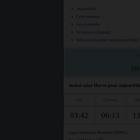
Aujourd'hui
Cette semaine
Les vendredis
Ce mois-ci (August)
Selon le calendrier musulman (Safar)
L
IS
Awkat salat Herve pour aujourd'hui
Fajr
Chourq.
Dh
03:42
06:13
13
Ligue Islamique Mondiale (MWL)