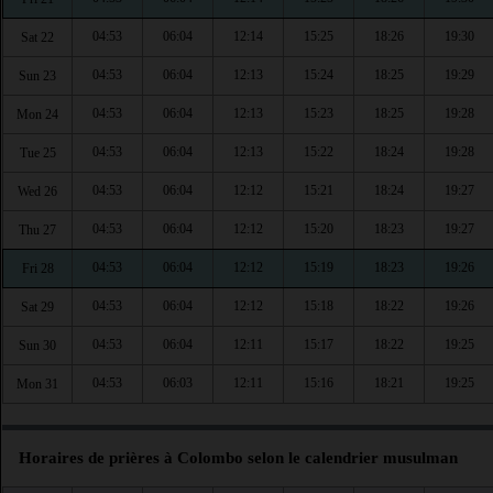
04:53
06:04
12:14
15:25
18:26
19:30
Sat 22
04:53
06:04
12:13
15:24
18:25
19:29
Sun 23
04:53
06:04
12:13
15:23
18:25
19:28
Mon 24
04:53
06:04
12:13
15:22
18:24
19:28
Tue 25
04:53
06:04
12:12
15:21
18:24
19:27
Wed 26
04:53
06:04
12:12
15:20
18:23
19:27
Thu 27
04:53
06:04
12:12
15:19
18:23
19:26
Fri 28
04:53
06:04
12:12
15:18
18:22
19:26
Sat 29
04:53
06:04
12:11
15:17
18:22
19:25
Sun 30
04:53
06:03
12:11
15:16
18:21
19:25
Mon 31
Horaires de prières à Colombo selon le calendrier musulman