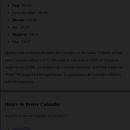
Fajr
: 04:52
Lever du soleil : 06:05
Dhouhr
: 12:16
Asr : 15:35
Maghrib
: 18:31
Isha : 19:37
Quelles sont les heures de prière de Colombo en Sri Lanka ? L'heure de Fajr
pour Colombo débute à 4:52 AM selon le calcul de la MWL et l'heure du
maghrib à 6:31 PM . La distance de Colombo [latitude : 6.93194, longitude :
79.84778] jusqu'à La Mecque est de
. La population de Colombo s'élève à
648 034 habitants.
Heure de Prière Colombo
A quelle heure est la prière à Colombo ?
Aujourd'hui