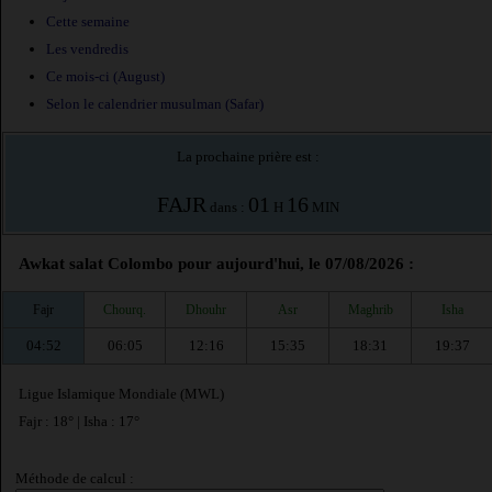
Cette semaine
Les vendredis
Ce mois-ci (August)
Selon le calendrier musulman (Safar)
La prochaine prière est :
FAJR
01
16
dans :
H
MIN
Awkat salat Colombo pour aujourd'hui, le 07/08/2026 :
Fajr
Chourq.
Dhouhr
Asr
Maghrib
Isha
04:52
06:05
12:16
15:35
18:31
19:37
Ligue Islamique Mondiale (MWL)
Fajr : 18° | Isha : 17°
Méthode de calcul :