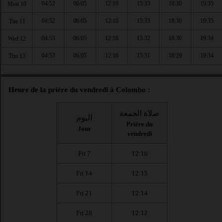
04:52
06:05
12:16
15:33
18:30
19:35
Mon 10
04:52
06:05
12:16
15:33
18:30
19:35
Tue 11
04:53
06:05
12:16
15:32
18:30
19:34
Wed 12
04:53
06:05
12:16
15:31
18:29
19:34
Thu 13
Heure de la prière du vendredi à Colombo :
صلاة الجمعة
اليوم
Prière du
Jour
vendredi
Fri 7
12:16
Fri 14
12:15
Fri 21
12:14
Fri 28
12:12