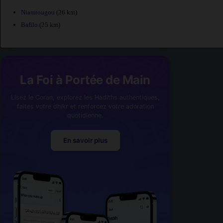
Niamtougou
(26 km)
Bafilo
(25 km)
La Foi à Portée de Main
Lisez le Coran, explorez les Hadiths authentiques,
faites votre dhikr et renforcez votre adoration
quotidienne.
En savoir plus