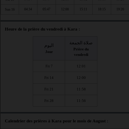
04:34
05:47
12:00
15:11
18:15
19:20
Sun 16
Heure de la prière du vendredi à Kara :
صلاة الجمعة
اليوم
Prière du
Jour
vendredi
Fri 7
12:01
Fri 14
12:00
Fri 21
11:58
Fri 28
11:56
Calendrier des prières à Kara pour le mois de August :