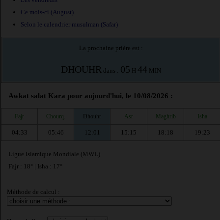
Ce mois-ci (August)
Selon le calendrier musulman (Safar)
La prochaine prière est :
DHOUHR
05
44
dans :
H
MIN
Awkat salat Kara pour aujourd'hui, le 10/08/2026 :
Fajr
Chourq.
Dhouhr
Asr
Maghrib
Isha
04:33
05:46
12:01
15:15
18:18
19:23
Ligue Islamique Mondiale (MWL)
Fajr : 18° | Isha : 17°
Méthode de calcul :