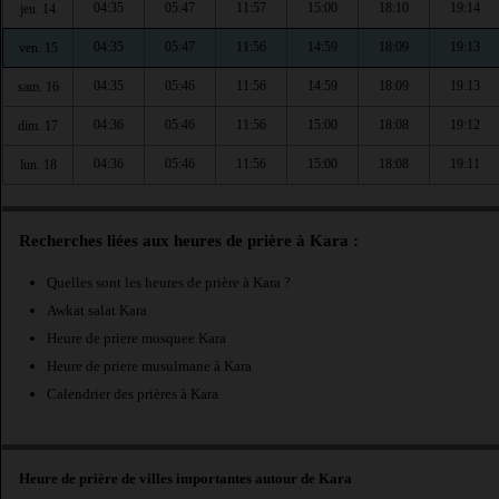
04:35
05:47
11:57
15:00
18:10
19:14
jeu. 14
04:35
05:47
11:56
14:59
18:09
19:13
ven. 15
04:35
05:46
11:56
14:59
18:09
19:13
sam. 16
04:36
05:46
11:56
15:00
18:08
19:12
dim. 17
04:36
05:46
11:56
15:00
18:08
19:11
lun. 18
Recherches liées aux heures de prière à Kara :
Quelles sont les heures de prière à Kara ?
Awkat salat Kara
Heure de priere mosquee Kara
Heure de priere musulmane à Kara
Calendrier des prières à Kara
Heure de prière de villes importantes autour de Kara