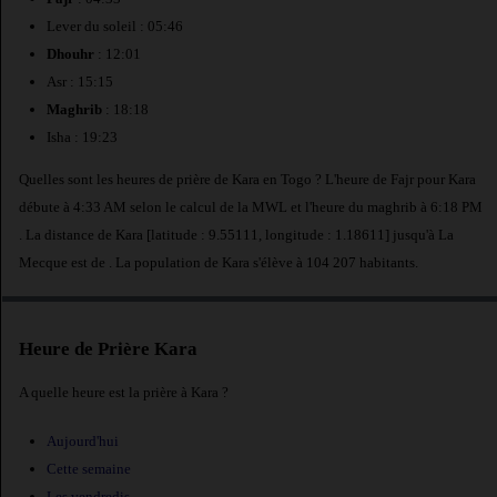
Lever du soleil : 05:46
Dhouhr
: 12:01
Asr : 15:15
Maghrib
: 18:18
Isha : 19:23
Quelles sont les heures de prière de Kara en Togo ? L'heure de Fajr pour Kara
débute à 4:33 AM selon le calcul de la MWL et l'heure du maghrib à 6:18 PM
. La distance de Kara [latitude : 9.55111, longitude : 1.18611] jusqu'à La
Mecque est de
. La population de Kara s'élève à 104 207 habitants.
Heure de Prière Kara
A quelle heure est la prière à Kara ?
Aujourd'hui
Cette semaine
Les vendredis