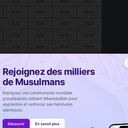
11:52
15:04
18:14
19:22
11:52
15:03
18:14
19:21
11:52
15:03
18:13
19:20
11:52
15:02
18:13
19:20
11:52
15:01
18:12
19:19
11:52
15:00
18:12
19:19
Rejoignez des milliers
i :
de Musulmans
صلاة الجمعة
Rejoignez une communauté mondiale
Prière du vendredi
grandissante utilisant Alhamdulillah pour
apprendre et renforcer ses habitudes
11:52
islamiques.
11:51
Découvrir
En savoir plus