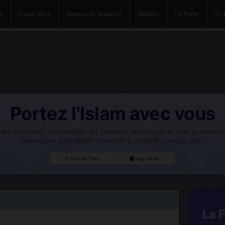
an
Coran Mp3
Sermon du Vendredi
Hadiths
La Prière
Le
Portez l'Islam avec vous
dez au Coran, aux Hadiths, au Tasbeeh, aux Douas et à de puissants o
islamiques pour rester connecté à votre foi chaque jour.
Google Play
App Store
La 