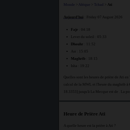
Monde
>
Afrique
>
Tchad
>
Ati
Aujourd'hui
: Friday 07 August 2026
Fajr
: 04:18
Lever du soleil : 05:33
Dhouhr
: 11:52
Asr : 15:05
Maghrib
: 18:15
Isha : 19:22
Quelles sont les heures de prière de Ati en
calcul de la MWL et l'heure du maghrib à 6
18.3353] jusqu'à La Mecque est de
. La po
Heure de Prière Ati
A quelle heure est la prière à Ati ?