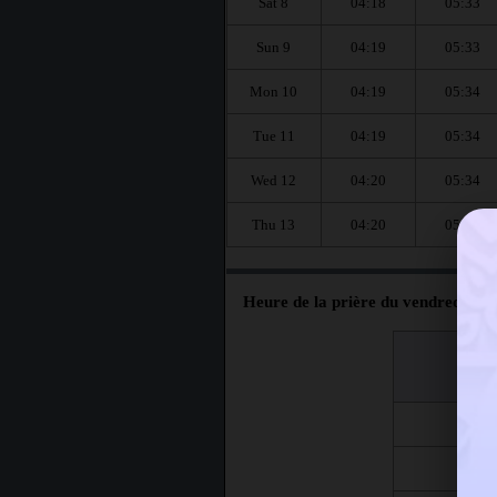
Sat 8
04:18
05:33
Sun 9
04:19
05:33
Mon 10
04:19
05:34
Tue 11
04:19
05:34
Wed 12
04:20
05:34
Thu 13
04:20
05:34
Heure de la prière du vendredi à At
اليوم
Jour
Fri 7
Fri 14