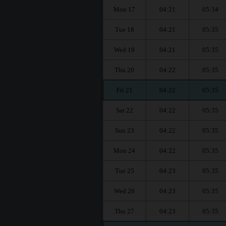
Mon 17
04:21
05:34
Tue 18
04:21
05:35
Wed 19
04:21
05:35
Thu 20
04:22
05:35
Fri 21
04:22
05:35
Sat 22
04:22
05:35
Sun 23
04:22
05:35
Mon 24
04:22
05:35
Tue 25
04:23
05:35
Wed 26
04:23
05:35
Thu 27
04:23
05:35