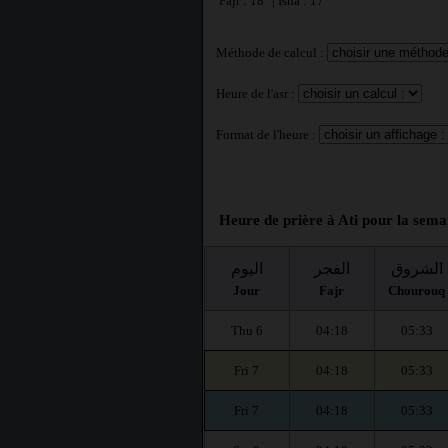
Fajr : 18° | Isha : 17°
Méthode de calcul :
Heure de l'asr :
Format de l'heure :
Heure de prière à Ati pour la sema
الشروق
الفجر
اليوم
Jour
Fajr
Chourouq
Thu 6
04:18
05:33
Fri 7
04:18
05:33
Fri 7
04:18
05:33