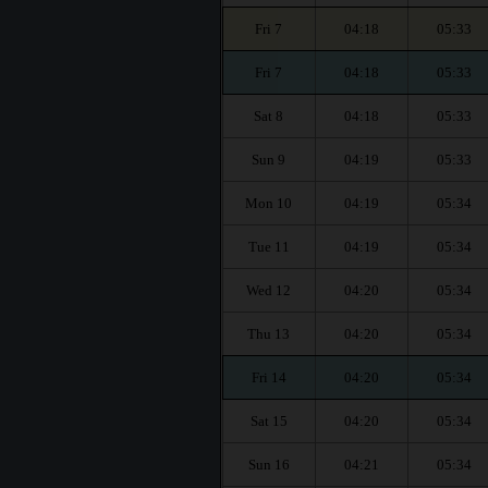
Fri 7
04:18
05:33
Fri 7
04:18
05:33
Sat 8
04:18
05:33
Sun 9
04:19
05:33
Mon 10
04:19
05:34
Tue 11
04:19
05:34
Wed 12
04:20
05:34
Thu 13
04:20
05:34
Fri 14
04:20
05:34
Sat 15
04:20
05:34
Sun 16
04:21
05:34