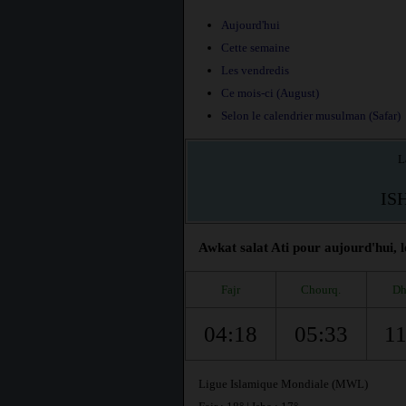
Aujourd'hui
Cette semaine
Les vendredis
Ce mois-ci (August)
Selon le calendrier musulman (Safar)
L
IS
Awkat salat Ati pour aujourd'hui, l
Fajr
Chourq.
Dh
04:18
05:33
11
Ligue Islamique Mondiale (MWL)