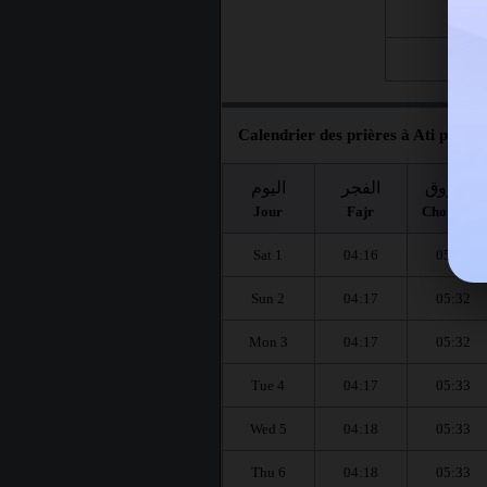
Fri 21
Fri 28
Calendrier des prières à Ati pour l
الشروق
الفجر
اليوم
Jour
Fajr
Chourouq
Sat 1
04:16
05:32
Sun 2
04:17
05:32
Mon 3
04:17
05:32
Tue 4
04:17
05:33
Wed 5
04:18
05:33
Thu 6
04:18
05:33