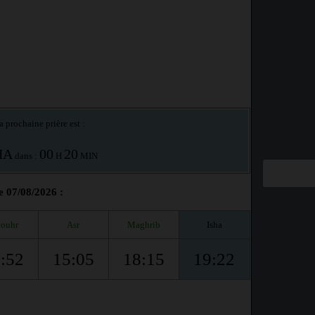
a prochaine prière est :
HA
00
20
dans :
H
MIN
e 07/08/2026 :
ouhr
Asr
Maghrib
Isha
:52
15:05
18:15
19:22