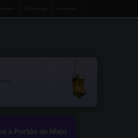
 Ramadan
Le Pèlerinage
Invocations
utils
Foi à Portée de Main