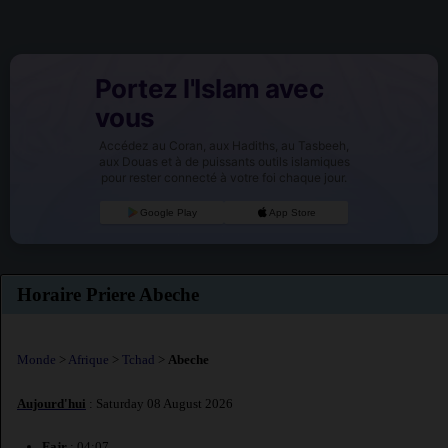
Portez l'Islam avec
vous
Accédez au Coran, aux Hadiths, au Tasbeeh,
aux Douas et à de puissants outils islamiques
pour rester connecté à votre foi chaque jour.
Google Play
App Store
Horaire Priere Abeche
Monde
>
Afrique
>
Tchad
>
Abeche
Aujourd'hui
: Saturday 08 August 2026
Fajr
: 04:07