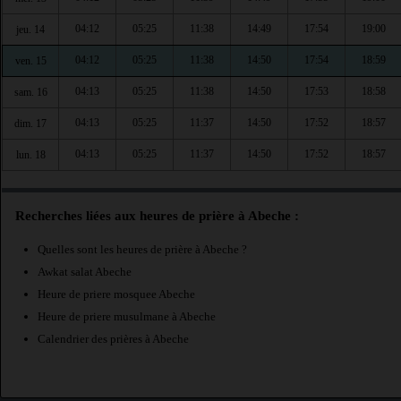
04:12
05:25
11:38
14:49
17:54
19:00
jeu. 14
04:12
05:25
11:38
14:50
17:54
18:59
ven. 15
04:13
05:25
11:38
14:50
17:53
18:58
sam. 16
04:13
05:25
11:37
14:50
17:52
18:57
dim. 17
04:13
05:25
11:37
14:50
17:52
18:57
lun. 18
Recherches liées aux heures de prière à Abeche :
Quelles sont les heures de prière à Abeche ?
Awkat salat Abeche
Heure de priere mosquee Abeche
Heure de priere musulmane à Abeche
Calendrier des prières à Abeche