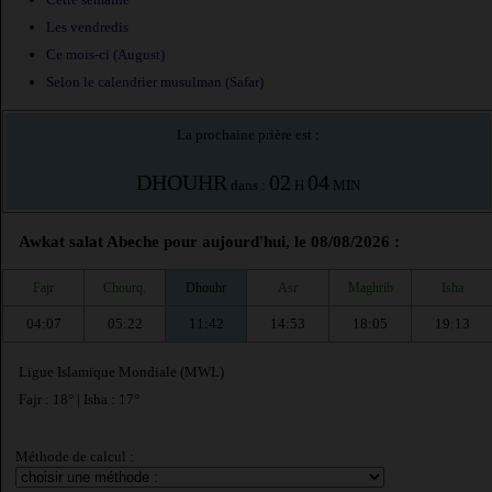
Les vendredis
Ce mois-ci (August)
Selon le calendrier musulman (Safar)
La prochaine prière est :
DHOUHR
02
04
dans :
H
MIN
Awkat salat Abeche pour aujourd'hui, le 08/08/2026 :
Fajr
Chourq.
Dhouhr
Asr
Maghrib
Isha
04:07
05:22
11:42
14:53
18:05
19:13
Ligue Islamique Mondiale (MWL)
Fajr : 18° | Isha : 17°
Méthode de calcul :