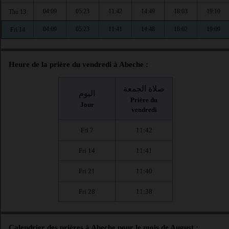
04:09
05:23
11:42
14:49
18:03
19:10
Thu 13
04:09
05:23
11:41
14:48
18:02
19:09
Fri 14
Heure de la prière du vendredi à Abeche :
صلاة الجمعة
اليوم
Prière du
Jour
vendredi
Fri 7
11:42
Fri 14
11:41
Fri 21
11:40
Fri 28
11:38
Calendrier des prières à Abeche pour le mois de August :