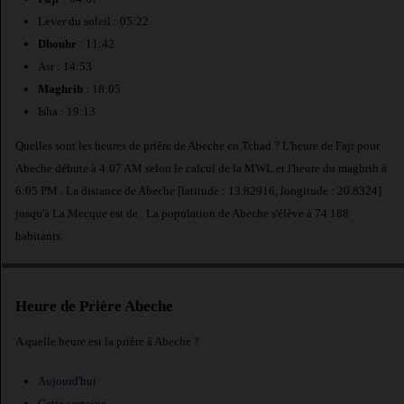
Lever du soleil : 05:22
Dhouhr
: 11:42
Asr : 14:53
Maghrib
: 18:05
Isha : 19:13
Quelles sont les heures de prière de Abeche en Tchad ? L'heure de Fajr pour
Abeche débute à 4:07 AM selon le calcul de la MWL et l'heure du maghrib à
6:05 PM . La distance de Abeche [latitude : 13.82916, longitude : 20.8324]
jusqu'à La Mecque est de
. La population de Abeche s'élève à 74 188
habitants.
Heure de Prière Abeche
A quelle heure est la prière à Abeche ?
Aujourd'hui
Cette semaine