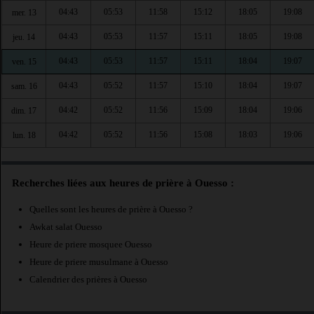
04:43
05:53
11:58
15:12
18:05
19:08
mer. 13
04:43
05:53
11:57
15:11
18:05
19:08
jeu. 14
04:43
05:53
11:57
15:11
18:04
19:07
ven. 15
04:43
05:52
11:57
15:10
18:04
19:07
sam. 16
04:42
05:52
11:56
15:09
18:04
19:06
dim. 17
04:42
05:52
11:56
15:08
18:03
19:06
lun. 18
Recherches liées aux heures de prière à Ouesso :
Quelles sont les heures de prière à Ouesso ?
Awkat salat Ouesso
Heure de priere mosquee Ouesso
Heure de priere musulmane à Ouesso
Calendrier des prières à Ouesso