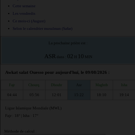
Cette semaine
Les vendredis
Ce mois-ci (August)
Selon le calendrier musulman (Safar)
La prochaine prière est :
ASR
02
10
dans :
H
MIN
Awkat salat Ouesso pour aujourd'hui, le 09/08/2026 :
Fajr
Chourq.
Dhouhr
Asr
Maghrib
Isha
04:44
05:56
12:01
15:22
18:10
19:14
Ligue Islamique Mondiale (MWL)
Fajr : 18° | Isha : 17°
Méthode de calcul :