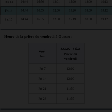
04:44
05:56
12:01
15:20
18:09
19:13
Thu 13
04:44
05:55
12:00
15:20
18:09
19:12
Fri 14
04:44
05:55
12:00
15:19
18:08
19:12
Sat 15
Heure de la prière du vendredi à Ouesso :
صلاة الجمعة
اليوم
Prière du
Jour
vendredi
Fri 7
12:02
Fri 14
12:00
Fri 21
11:59
Fri 28
11:57