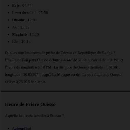
Fajr
: 04:44
Lever du soleil : 05:56
Dhouhr
: 12:01
Asr : 15:22
Maghrib
: 18:10
Isha : 19:14
Quelles sont les heures de prière de Ouesso en Republique du Congo ?
L'heure de Fajr pour Ouesso débute à 4:44 AM selon le calcul de la MWL et
l'heure du maghrib à 6:10 PM . La distance de Ouesso [latitude : 1.61361,
longitude : 16.05167] jusqu'à La Mecque est de
. La population de Ouesso
s'élève à 23 915 habitants.
Heure de Prière Ouesso
A quelle heure est la prière à Ouesso ?
Aujourd'hui