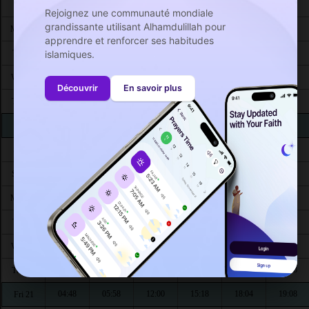
04:49
06:01
12:02
15:24
18:06
19:11
Sun 9
Rejoignez une communauté mondiale
grandissante utilisant Alhamdulillah pour
04:49
06:01
12:02
15:23
18:06
19:10
Mon 10
apprendre et renforcer ses habitudes
04:49
06:00
12:02
15:23
18:06
19:10
islamiques.
Tue 11
04:49
06:00
12:02
15:23
18:06
19:10
Wed 12
Découvrir
En savoir plus
04:49
06:00
12:01
15:22
18:06
19:10
Thu 13
04:49
06:00
12:01
15:22
18:06
19:09
Fri 14
04:49
06:00
12:01
15:21
18:06
19:09
Sat 15
04:49
05:59
12:01
15:21
18:05
19:09
Sun 16
04:48
05:59
12:01
15:20
18:05
19:09
Mon 17
04:48
05:59
12:00
15:20
18:05
19:08
Tue 18
04:48
05:59
12:00
15:20
18:05
19:08
Wed 19
04:48
05:58
12:00
15:19
18:05
19:08
Thu 20
04:48
05:58
12:00
15:18
18:04
19:08
Fri 21