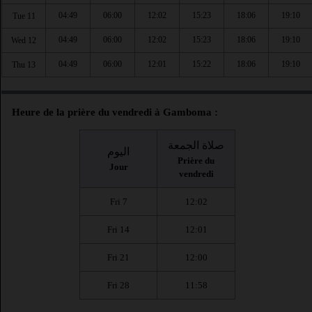
04:49
06:00
12:02
15:23
18:06
19:10
Tue 11
04:49
06:00
12:02
15:23
18:06
19:10
Wed 12
04:49
06:00
12:01
15:22
18:06
19:10
Thu 13
Heure de la prière du vendredi à Gamboma :
صلاة الجمعة
اليوم
Prière du
Jour
vendredi
Fri 7
12:02
Fri 14
12:01
Fri 21
12:00
Fri 28
11:58