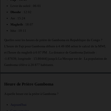
Lever du soleil : 06:01
Dhouhr
: 12:02
Asr : 15:24
Maghrib
: 18:07
Isha : 19:11
Quelles sont les heures de prière de Gamboma en Republique du Congo ?
L'heure de Fajr pour Gamboma débute à 4:49 AM selon le calcul de la MWL
et l'heure du maghrib à 6:07 PM . La distance de Gamboma [latitude :
-1.87639, longitude : 15.86444] jusqu'à La Mecque est de
. La population de
Gamboma s'élève à 20 877 habitants.
Heure de Prière Gamboma
A quelle heure est la prière à Gamboma ?
Aujourd'hui
Cette semaine