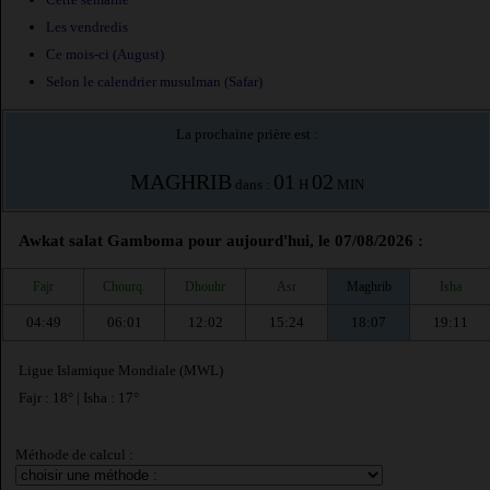
Les vendredis
Ce mois-ci (August)
Selon le calendrier musulman (Safar)
La prochaine prière est :
MAGHRIB
01
02
dans :
H
MIN
Awkat salat Gamboma pour aujourd'hui, le 07/08/2026 :
Fajr
Chourq.
Dhouhr
Asr
Maghrib
Isha
04:49
06:01
12:02
15:24
18:07
19:11
Ligue Islamique Mondiale (MWL)
Fajr : 18° | Isha : 17°
Méthode de calcul :