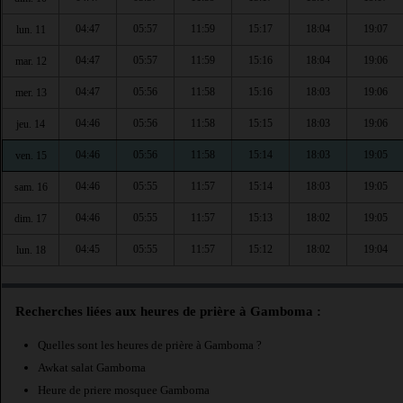
04:47
05:57
11:59
15:17
18:04
19:07
lun. 11
04:47
05:57
11:59
15:16
18:04
19:06
mar. 12
04:47
05:56
11:58
15:16
18:03
19:06
mer. 13
04:46
05:56
11:58
15:15
18:03
19:06
jeu. 14
04:46
05:56
11:58
15:14
18:03
19:05
ven. 15
04:46
05:55
11:57
15:14
18:03
19:05
sam. 16
04:46
05:55
11:57
15:13
18:02
19:05
dim. 17
04:45
05:55
11:57
15:12
18:02
19:04
lun. 18
Recherches liées aux heures de prière à Gamboma :
Quelles sont les heures de prière à Gamboma ?
Awkat salat Gamboma
Heure de priere mosquee Gamboma