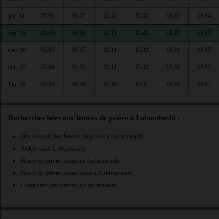
05:06
06:17
12:12
15:32
18:10
19:14
jeu. 14
05:05
06:16
12:11
15:32
18:10
19:13
ven. 15
05:05
06:15
12:11
15:32
18:10
19:13
sam. 16
05:04
06:15
12:11
15:32
18:10
19:13
dim. 17
05:04
06:14
12:10
15:31
18:10
19:13
lun. 18
Recherches liées aux heures de prière à Lubumbashi :
Quelles sont les heures de prière à Lubumbashi ?
Awkat salat Lubumbashi
Heure de priere mosquee Lubumbashi
Heure de priere musulmane à Lubumbashi
Calendrier des prières à Lubumbashi