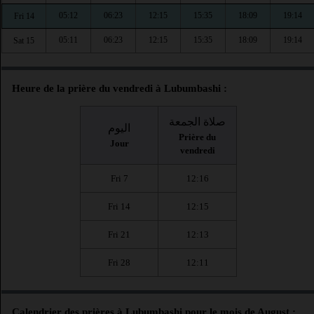
05:12
06:23
12:15
15:35
18:09
19:14
Fri 14
05:11
06:23
12:15
15:35
18:09
19:14
Sat 15
Heure de la prière du vendredi à Lubumbashi :
صلاة الجمعة
اليوم
Prière du
Jour
vendredi
Fri 7
12:16
Fri 14
12:15
Fri 21
12:13
Fri 28
12:11
Calendrier des prières à Lubumbashi pour le mois de August :