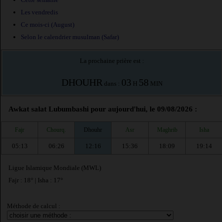
Les vendredis
Ce mois-ci (August)
Selon le calendrier musulman (Safar)
La prochaine prière est :
DHOUHR
03
58
dans :
H
MIN
Awkat salat Lubumbashi pour aujourd'hui, le 09/08/2026 :
Fajr
Chourq.
Dhouhr
Asr
Maghrib
Isha
05:13
06:26
12:16
15:36
18:09
19:14
Ligue Islamique Mondiale (MWL)
Fajr : 18° | Isha : 17°
Méthode de calcul :