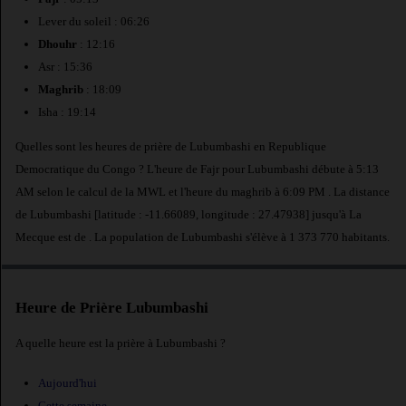
Lever du soleil : 06:26
Dhouhr
: 12:16
Asr : 15:36
Maghrib
: 18:09
Isha : 19:14
Quelles sont les heures de prière de Lubumbashi en Republique
Democratique du Congo ? L'heure de Fajr pour Lubumbashi débute à 5:13
AM selon le calcul de la MWL et l'heure du maghrib à 6:09 PM . La distance
de Lubumbashi [latitude : -11.66089, longitude : 27.47938] jusqu'à La
Mecque est de
. La population de Lubumbashi s'élève à 1 373 770 habitants.
Heure de Prière Lubumbashi
A quelle heure est la prière à Lubumbashi ?
Aujourd'hui
Cette semaine