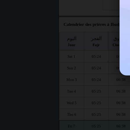
Fri 28
Calendrier des prières à Ibadan po
الشروق
الفجر
اليوم
Jour
Fajr
Chourouq
Sat 1
05:24
06:38
Sun 2
05:24
06:38
Mon 3
05:24
06:38
Tue 4
05:25
06:38
Wed 5
05:25
06:38
Thu 6
05:25
06:38
Fri 7
05:25
06:38