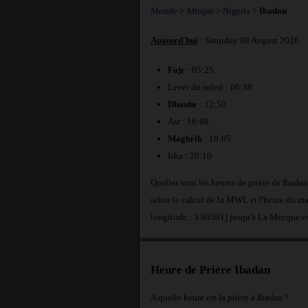
Monde
>
Afrique
>
Nigeria
>
Ibadan
Aujourd'hui
: Saturday 08 August 2026
Fajr
: 05:25
Lever du soleil : 06:38
Dhouhr
: 12:50
Asr : 16:08
Maghrib
: 19:05
Isha : 20:10
Quelles sont les heures de prière de Ibada
selon le calcul de la MWL et l'heure du ma
longitude : 3.90591] jusqu'à La Mecque e
Heure de Prière Ibadan
A quelle heure est la prière à Ibadan ?