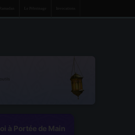
 Ramadan
Le Pèlerinage
Invocations
utils
Foi à Portée de Main