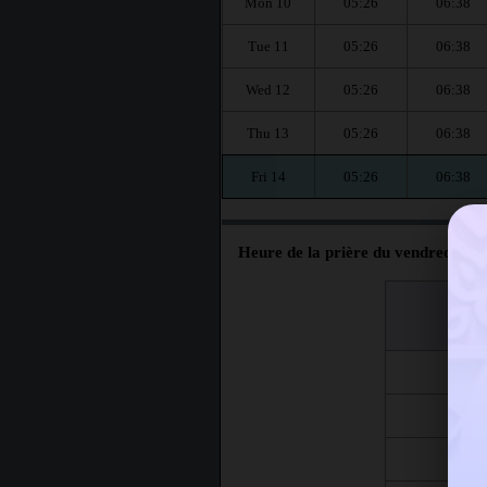
Mon 10
05:26
06:38
Tue 11
05:26
06:38
Wed 12
05:26
06:38
Thu 13
05:26
06:38
Fri 14
05:26
06:38
Heure de la prière du vendredi à I
اليوم
Jour
Fri 7
Fri 14
Fri 21