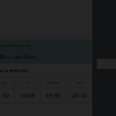
a prochaine prière est :
JR
00
50
dans :
H
MIN
i, le 08/08/2026 :
ouhr
Asr
Maghrib
Isha
:50
16:08
19:05
20:10