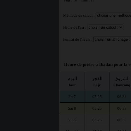
Fajr : 18° | Isha : 17°
Méthode de calcul :
Heure de l'asr :
Format de l'heure :
Heure de prière à Ibadan pour la s
الشروق
الفجر
اليوم
Jour
Fajr
Chourouq
Fri 7
05:25
06:38
Sat 8
05:25
06:38
Sun 9
05:25
06:38