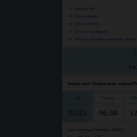
Aujourd'hui
Cette semaine
Les vendredis
Ce mois-ci (August)
Selon le calendrier musulman (Safar)
L
FA
Awkat salat Ibadan pour aujourd'hu
Fajr
Chourq.
Dh
05:25
06:38
12
Ligue Islamique Mondiale (MWL)