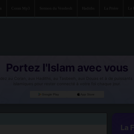
an
Coran Mp3
Sermon du Vendredi
Hadiths
La Prière
Le
Portez l'Islam avec vous
dez au Coran, aux Hadiths, au Tasbeeh, aux Douas et à de puissants o
islamiques pour rester connecté à votre foi chaque jour.
Google Play
App Store
La 