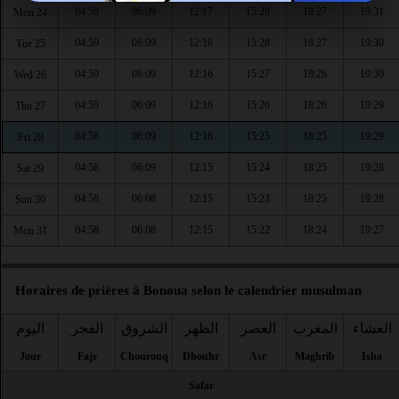
04:59
06:09
12:17
15:28
18:27
19:31
Mon 24
04:59
06:09
12:16
15:28
18:27
19:30
Tue 25
04:59
06:09
12:16
15:27
18:26
19:30
Wed 26
04:59
06:09
12:16
15:26
18:26
19:29
Thu 27
04:58
06:09
12:16
15:25
18:25
19:29
Fri 28
04:58
06:09
12:15
15:24
18:25
19:28
Sat 29
04:58
06:08
12:15
15:23
18:25
19:28
Sun 30
04:58
06:08
12:15
15:22
18:24
19:27
Mon 31
Horaires de prières à Bonoua selon le calendrier musulman
العشاء
المغرب
العصر
الظهر
الشروق
الفجر
اليوم
Jour
Fajr
Chourouq
Dhouhr
Asr
Maghrib
Isha
Safar