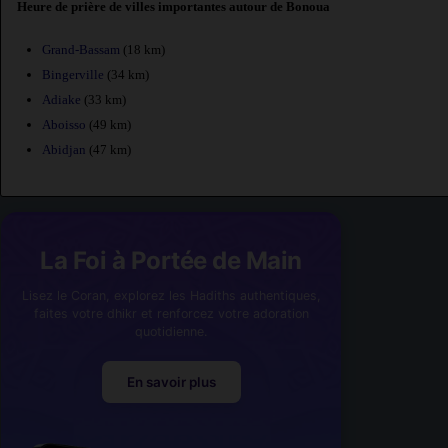
Heure de prière de villes importantes autour de Bonoua
Grand-Bassam
(18 km)
Bingerville
(34 km)
Adiake
(33 km)
Aboisso
(49 km)
Abidjan
(47 km)
La Foi à Portée de Main
Lisez le Coran, explorez les Hadiths authentiques,
faites votre dhikr et renforcez votre adoration
quotidienne.
En savoir plus