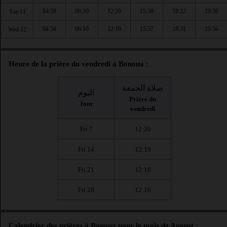
04:58
06:10
12:20
15:38
18:32
19:36
Tue 11
04:59
06:10
12:19
15:37
18:31
19:36
Wed 12
Heure de la prière du vendredi à Bonoua :
صلاة الجمعة
اليوم
Prière du
Jour
vendredi
Fri 7
12:20
Fri 14
12:19
Fri 21
12:18
Fri 28
12:16
Calendrier des prières à Bonoua pour le mois de August :