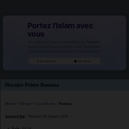
Portez l'Islam avec
vous
Accédez au Coran, aux Hadiths, au Tasbeeh,
aux Douas et à de puissants outils islamiques
pour rester connecté à votre foi chaque jour.
Google Play
App Store
Horaire Priere Bonoua
Monde
>
Afrique
>
Cote d'Ivoire
>
Bonoua
Aujourd'hui
: Thursday 06 August 2026
Fajr
: 04:58