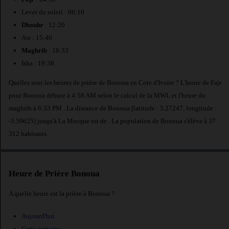
Lever du soleil : 06:10
Dhouhr
: 12:20
Asr : 15:40
Maghrib
: 18:33
Isha : 19:38
Quelles sont les heures de prière de Bonoua en Cote d'Ivoire ? L'heure de Fajr
pour Bonoua débute à 4:58 AM selon le calcul de la MWL et l'heure du
maghrib à 6:33 PM . La distance de Bonoua [latitude : 5.27247, longitude :
-3.59625] jusqu'à La Mecque est de
. La population de Bonoua s'élève à 37
312 habitants.
Heure de Prière Bonoua
A quelle heure est la prière à Bonoua ?
Aujourd'hui
Cette semaine