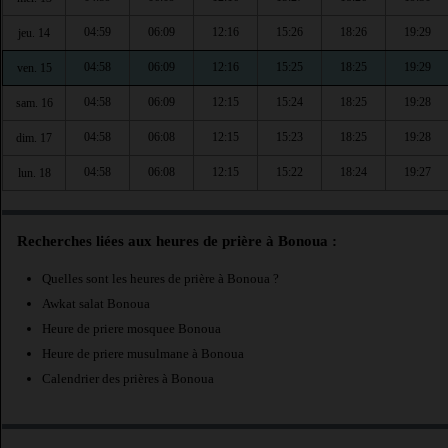
04:59
06:09
12:16
15:26
18:26
19:29
jeu. 14
04:58
06:09
12:16
15:25
18:25
19:29
ven. 15
04:58
06:09
12:15
15:24
18:25
19:28
sam. 16
04:58
06:08
12:15
15:23
18:25
19:28
dim. 17
04:58
06:08
12:15
15:22
18:24
19:27
lun. 18
Recherches liées aux heures de prière à Bonoua :
Quelles sont les heures de prière à Bonoua ?
Awkat salat Bonoua
Heure de priere mosquee Bonoua
Heure de priere musulmane à Bonoua
Calendrier des prières à Bonoua