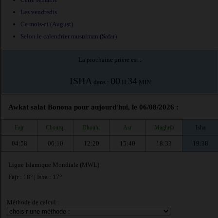
Les vendredis
Ce mois-ci (August)
Selon le calendrier musulman (Safar)
La prochaine prière est :
ISHA
00
34
dans :
H
MIN
Awkat salat Bonoua pour aujourd'hui, le 06/08/2026 :
Fajr
Chourq.
Dhouhr
Asr
Maghrib
Isha
04:58
06:10
12:20
15:40
18:33
19:38
Ligue Islamique Mondiale (MWL)
Fajr : 18° | Isha : 17°
Méthode de calcul :