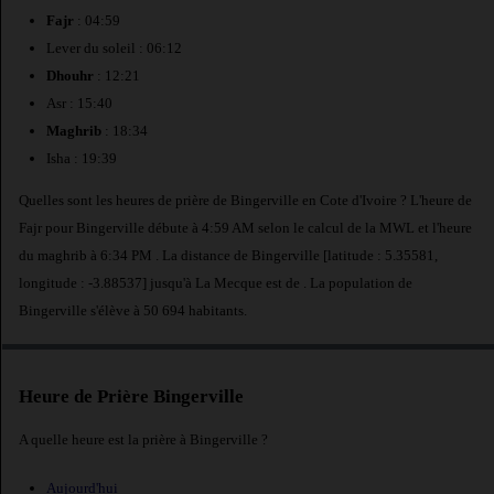
Fajr
: 04:59
Lever du soleil : 06:12
Dhouhr
: 12:21
Asr : 15:40
Maghrib
: 18:34
Isha : 19:39
Quelles sont les heures de prière de Bingerville en Cote d'Ivoire ? L'heure de
Fajr pour Bingerville débute à 4:59 AM selon le calcul de la MWL et l'heure
du maghrib à 6:34 PM . La distance de Bingerville [latitude : 5.35581,
longitude : -3.88537] jusqu'à La Mecque est de
. La population de
Bingerville s'élève à 50 694 habitants.
Heure de Prière Bingerville
A quelle heure est la prière à Bingerville ?
Aujourd'hui