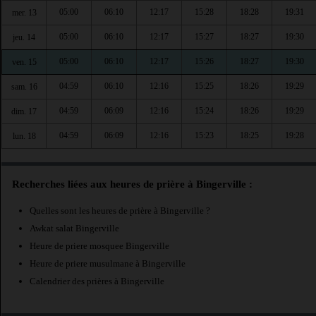
05:00
06:10
12:17
15:28
18:28
19:31
mer. 13
05:00
06:10
12:17
15:27
18:27
19:30
jeu. 14
05:00
06:10
12:17
15:26
18:27
19:30
ven. 15
04:59
06:10
12:16
15:25
18:26
19:29
sam. 16
04:59
06:09
12:16
15:24
18:26
19:29
dim. 17
04:59
06:09
12:16
15:23
18:25
19:28
lun. 18
Recherches liées aux heures de prière à Bingerville :
Quelles sont les heures de prière à Bingerville ?
Awkat salat Bingerville
Heure de priere mosquee Bingerville
Heure de priere musulmane à Bingerville
Calendrier des prières à Bingerville