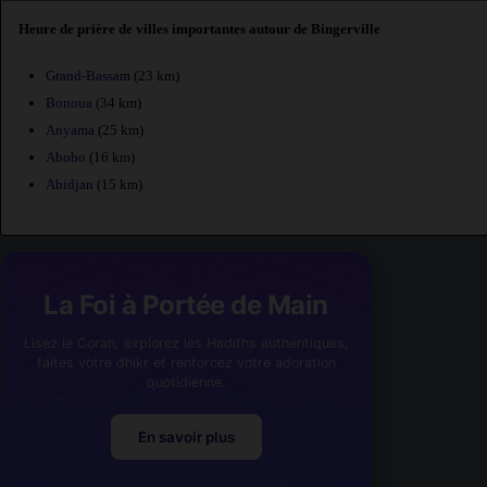
Heure de prière de villes importantes autour de Bingerville
Grand-Bassam
(23 km)
Bonoua
(34 km)
Anyama
(25 km)
Abobo
(16 km)
Abidjan
(15 km)
La Foi à Portée de Main
Lisez le Coran, explorez les Hadiths authentiques,
faites votre dhikr et renforcez votre adoration
quotidienne.
En savoir plus