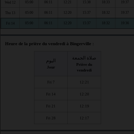
05:00
06:11
12:21
15:38
18:33
19:37
Wed 12
05:00
06:11
12:20
15:37
18:32
19:37
Thu 13
05:00
06:11
12:20
15:37
18:32
19:36
Fri 14
Heure de la prière du vendredi à Bingerville :
صلاة الجمعة
اليوم
Prière du
Jour
vendredi
Fri 7
12:21
Fri 14
12:20
Fri 21
12:19
Fri 28
12:17