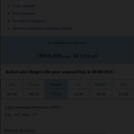
Cette semaine
Les vendredis
Ce mois-ci (August)
Selon le calendrier musulman (Safar)
La prochaine prière est :
DHOUHR
01
51
dans :
H
MIN
Awkat salat Bingerville pour aujourd'hui, le 08/08/2026 :
Fajr
Chourq.
Dhouhr
Asr
Maghrib
Isha
04:59
06:12
12:21
15:40
18:34
19:39
Ligue Islamique Mondiale (MWL)
Fajr : 18° | Isha : 17°
Méthode de calcul :