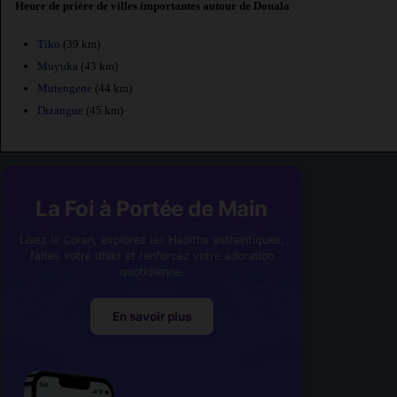
Heure de prière de villes importantes autour de Douala
Tiko
(39 km)
Muyuka
(43 km)
Mutengene
(44 km)
Dizangue
(45 km)
La Foi à Portée de Main
Lisez le Coran, explorez les Hadiths authentiques,
faites votre dhikr et renforcez votre adoration
quotidienne.
En savoir plus