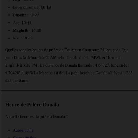
Lever du soleil : 06:19
Dhouhr
: 12:27
Asr : 15:48
Maghrib
: 18:38
Isha : 19:43
Quelles sont les heures de prière de Douala en Cameroun ? L'heure de Fajr
pour Douala débute à 5:06 AM selon le calcul de la MWL et l'heure du
maghrib à 6:38 PM . La distance de Douala [latitude : 4.04827, longitude :
9.70428] jusqu'à La Mecque est de
. La population de Douala s'élève à 1 338
082 habitants.
Heure de Prière Douala
A quelle heure est la prière à Douala ?
Aujourd'hui
Cette semaine