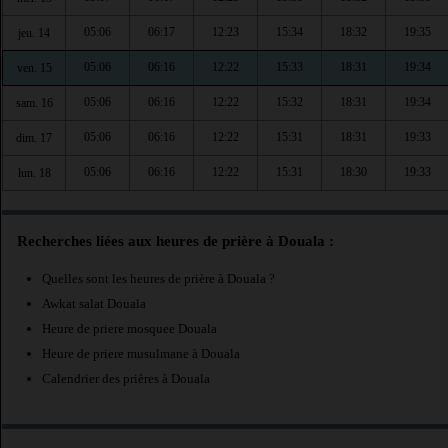
05:06
06:17
12:23
15:34
18:32
19:35
jeu. 14
05:06
06:16
12:22
15:33
18:31
19:34
ven. 15
05:06
06:16
12:22
15:32
18:31
19:34
sam. 16
05:06
06:16
12:22
15:31
18:31
19:33
dim. 17
05:06
06:16
12:22
15:31
18:30
19:33
lun. 18
Recherches liées aux heures de prière à Douala :
Quelles sont les heures de prière à Douala ?
Awkat salat Douala
Heure de priere mosquee Douala
Heure de priere musulmane à Douala
Calendrier des prières à Douala