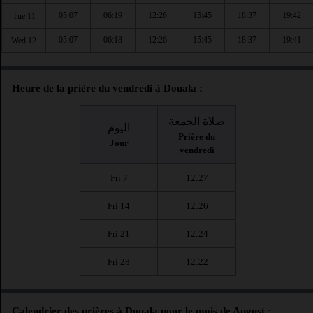
05:07
06:19
12:26
15:45
18:37
19:42
Tue 11
05:07
06:18
12:26
15:45
18:37
19:41
Wed 12
Heure de la prière du vendredi à Douala :
صلاة الجمعة
اليوم
Prière du
Jour
vendredi
Fri 7
12:27
Fri 14
12:26
Fri 21
12:24
Fri 28
12:22
Calendrier des prières à Douala pour le mois de August :