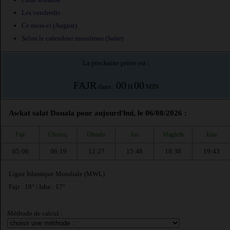
Les vendredis
Ce mois-ci (August)
Selon le calendrier musulman (Safar)
La prochaine prière est :
FAJR
00
00
dans :
H
MIN
Awkat salat Douala pour aujourd'hui, le 06/08/2026 :
Fajr
Chourq.
Dhouhr
Asr
Maghrib
Isha
05:06
06:19
12:27
15:48
18:38
19:43
Ligue Islamique Mondiale (MWL)
Fajr : 18° | Isha : 17°
Méthode de calcul :