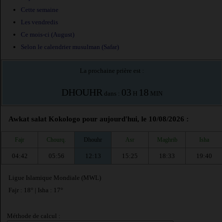
Cette semaine
Les vendredis
Ce mois-ci (August)
Selon le calendrier musulman (Safar)
La prochaine prière est :
DHOUHR
03
18
dans :
H
MIN
Awkat salat Kokologo pour aujourd'hui, le 10/08/2026 :
Fajr
Chourq.
Dhouhr
Asr
Maghrib
Isha
04:42
05:56
12:13
15:25
18:33
19:40
Ligue Islamique Mondiale (MWL)
Fajr : 18° | Isha : 17°
Méthode de calcul :