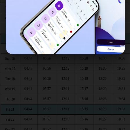
04:42
05:56
12:13
15:24
18:33
19:39
Tue 11
04:42
05:56
12:13
15:23
18:32
19:39
Wed 12
04:42
05:56
12:12
15:22
18:32
19:38
Thu 13
04:43
05:56
12:12
15:21
18:31
19:37
Fri 14
04:43
05:56
12:12
15:21
18:31
19:37
Sat 15
04:43
05:56
12:12
15:20
18:30
19:36
Sun 16
04:43
05:56
12:12
15:19
18:30
19:35
Mon 17
04:43
05:56
12:11
15:18
18:29
19:35
Tue 18
04:44
05:57
12:11
15:17
18:29
19:34
Wed 19
04:44
05:57
12:11
15:16
18:28
19:34
Thu 20
04:44
05:57
12:11
15:15
18:28
19:33
Fri 21
04:44
05:57
12:10
15:16
18:27
19:32
Sat 22
04:44
05:57
12:10
15:16
18:26
19:32
Sun 23