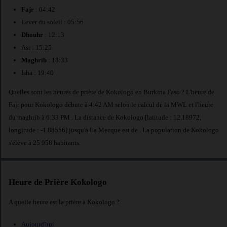
Fajr
: 04:42
Lever du soleil : 05:56
Dhouhr
: 12:13
Asr : 15:25
Maghrib
: 18:33
Isha : 19:40
Quelles sont les heures de prière de Kokologo en Burkina Faso ? L'heure de
Fajr pour Kokologo débute à 4:42 AM selon le calcul de la MWL et l'heure
du maghrib à 6:33 PM . La distance de Kokologo [latitude : 12.18972,
longitude : -1.88556] jusqu'à La Mecque est de
. La population de Kokologo
s'élève à 25 958 habitants.
Heure de Prière Kokologo
A quelle heure est la prière à Kokologo ?
Aujourd'hui