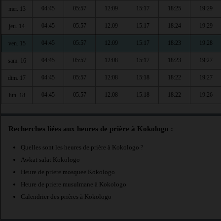
04:45
05:57
12:09
15:17
18:25
19:29
mer. 13
04:45
05:57
12:09
15:17
18:24
19:29
jeu. 14
04:45
05:57
12:09
15:17
18:23
19:28
ven. 15
04:45
05:57
12:08
15:17
18:23
19:27
sam. 16
04:45
05:57
12:08
15:18
18:22
19:27
dim. 17
04:45
05:57
12:08
15:18
18:22
19:26
lun. 18
Recherches liées aux heures de prière à Kokologo :
Quelles sont les heures de prière à Kokologo ?
Awkat salat Kokologo
Heure de priere mosquee Kokologo
Heure de priere musulmane à Kokologo
Calendrier des prières à Kokologo