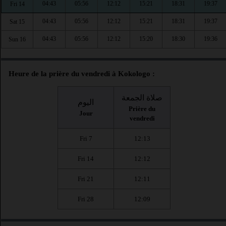
04:43
05:56
12:12
15:21
18:31
19:37
Fri 14
04:43
05:56
12:12
15:21
18:31
19:37
Sat 15
04:43
05:56
12:12
15:20
18:30
19:36
Sun 16
Heure de la prière du vendredi à Kokologo :
صلاة الجمعة
اليوم
Prière du
Jour
vendredi
Fri 7
12:13
Fri 14
12:12
Fri 21
12:11
Fri 28
12:09