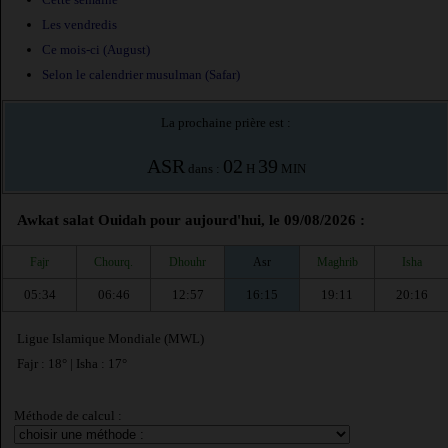
Les vendredis
Ce mois-ci (August)
Selon le calendrier musulman (Safar)
La prochaine prière est :
ASR
02
39
dans :
H
MIN
Awkat salat Ouidah pour aujourd'hui, le 09/08/2026 :
Fajr
Chourq.
Dhouhr
Asr
Maghrib
Isha
05:34
06:46
12:57
16:15
19:11
20:16
Ligue Islamique Mondiale (MWL)
Fajr : 18° | Isha : 17°
Méthode de calcul :