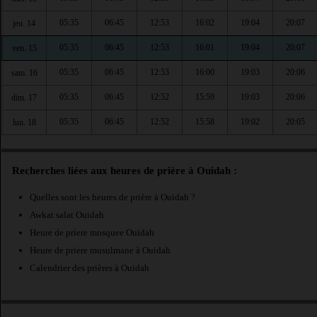
05:35
06:45
12:53
16:02
19:04
20:07
jeu. 14
05:35
06:45
12:53
16:01
19:04
20:07
ven. 15
05:35
06:45
12:53
16:00
19:03
20:06
sam. 16
05:35
06:45
12:52
15:59
19:03
20:06
dim. 17
05:35
06:45
12:52
15:58
19:02
20:05
lun. 18
Recherches liées aux heures de prière à Ouidah :
Quelles sont les heures de prière à Ouidah ?
Awkat salat Ouidah
Heure de priere mosquee Ouidah
Heure de priere musulmane à Ouidah
Calendrier des prières à Ouidah