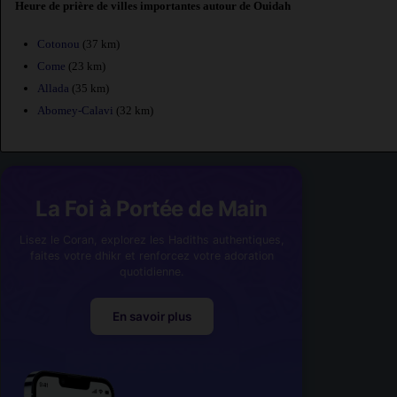
Heure de prière de villes importantes autour de Ouidah
Cotonou
(37 km)
Come
(23 km)
Allada
(35 km)
Abomey-Calavi
(32 km)
La Foi à Portée de Main
Lisez le Coran, explorez les Hadiths authentiques,
faites votre dhikr et renforcez votre adoration
quotidienne.
En savoir plus