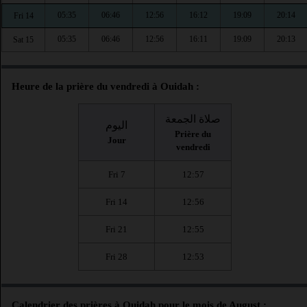
05:35
06:46
12:56
16:12
19:09
20:14
Fri 14
05:35
06:46
12:56
16:11
19:09
20:13
Sat 15
Heure de la prière du vendredi à Ouidah :
صلاة الجمعة
اليوم
Prière du
Jour
vendredi
Fri 7
12:57
Fri 14
12:56
Fri 21
12:55
Fri 28
12:53
Calendrier des prières à Ouidah pour le mois de August :