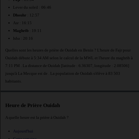
Lever du soleil : 06:46
Dhouhr
: 12:57
Asr : 16:15
Maghrib
: 19:11
Isha : 20:16
Quelles sont les heures de prière de Ouidah en Benin ? L'heure de Fajr pour
Ouidah débute à 5:34 AM selon le calcul de la MWL et l'heure du maghrib à
7:11 PM . La distance de Ouidah [latitude : 6.36307, longitude : 2.08506]
jusqu'à La Mecque est de
. La population de Ouidah s'élève à 83 503
habitants.
Heure de Prière Ouidah
A quelle heure est la prière à Ouidah ?
Aujourd'hui
Cette semaine