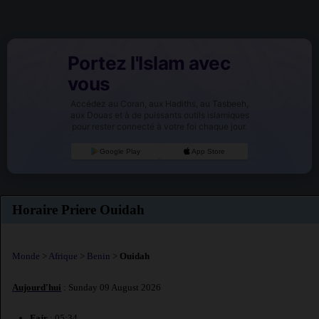
Portez l'Islam avec
vous
Accédez au Coran, aux Hadiths, au Tasbeeh,
aux Douas et à de puissants outils islamiques
pour rester connecté à votre foi chaque jour.
Google Play
App Store
Horaire Priere Ouidah
Monde
>
Afrique
>
Benin
>
Ouidah
Aujourd'hui
: Sunday 09 August 2026
Fajr
: 05:34