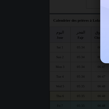
Fri 28
Calendrier des prières à Lokossa p
الشروق
الفجر
اليوم
Jour
Fajr
Chourouq
Sat 1
05:34
06:47
Sun 2
05:34
06:47
Mon 3
05:34
06:47
Tue 4
05:34
06:47
Wed 5
05:35
06:48
Thu 6
05:35
06:48
Fri 7
05:35
06:48