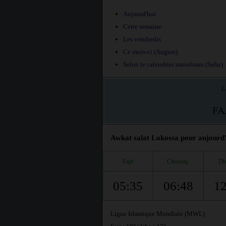
Aujourd'hui
Cette semaine
Les vendredis
Ce mois-ci (August)
Selon le calendrier musulman (Safar)
L
FA
Awkat salat Lokossa pour aujourd'h
Fajr
Chourq.
Dh
05:35
06:48
12
Ligue Islamique Mondiale (MWL)