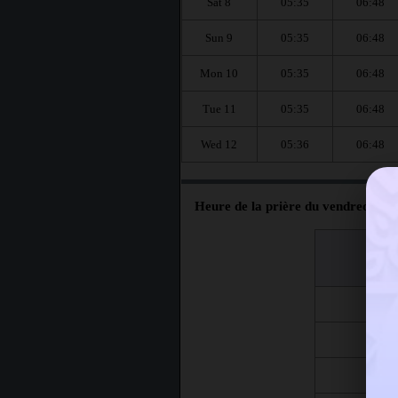
Sat 8
05:35
06:48
Sun 9
05:35
06:48
Mon 10
05:35
06:48
Tue 11
05:35
06:48
Wed 12
05:36
06:48
Heure de la prière du vendredi à L
اليوم
Jour
Fri 7
Fri 14
Fri 21