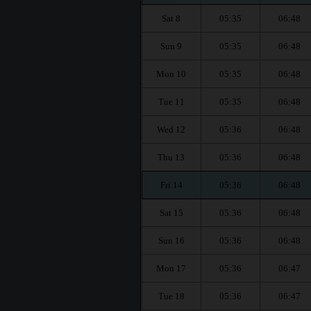
Sat 8
05:35
06:48
Sun 9
05:35
06:48
Mon 10
05:35
06:48
Tue 11
05:35
06:48
Wed 12
05:36
06:48
Thu 13
05:36
06:48
Fri 14
05:36
06:48
Sat 15
05:36
06:48
Sun 16
05:36
06:48
Mon 17
05:36
06:47
Tue 18
05:36
06:47