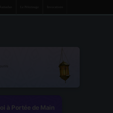
 Ramadan
Le Pèlerinage
Invocations
utils
Foi à Portée de Main