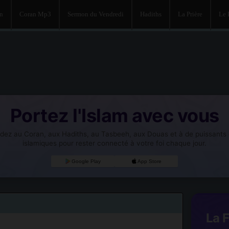
an
Coran Mp3
Sermon du Vendredi
Hadiths
La Prière
Le
Portez l'Islam avec vous
dez au Coran, aux Hadiths, au Tasbeeh, aux Douas et à de puissants o
islamiques pour rester connecté à votre foi chaque jour.
Google Play
App Store
La 