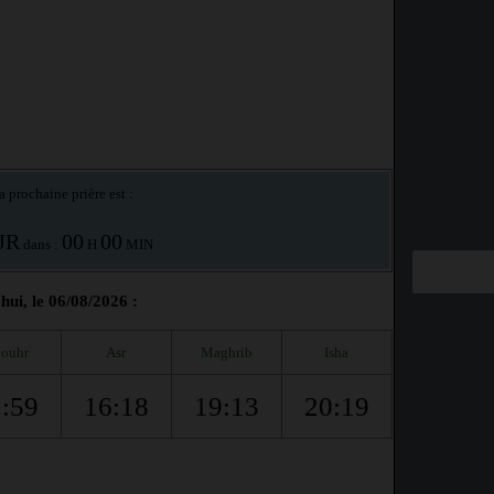
a prochaine prière est :
JR
00
00
dans :
H
MIN
ui, le 06/08/2026 :
ouhr
Asr
Maghrib
Isha
:59
16:18
19:13
20:19