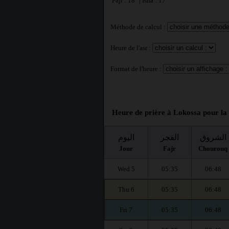
Fajr : 18° | Isha : 17°
Méthode de calcul :
Heure de l'asr :
Format de l'heure :
Heure de prière à Lokossa pour la
الشروق
الفجر
اليوم
Jour
Fajr
Chourouq
Wed 5
05:35
06:48
Thu 6
05:35
06:48
Fri 7
05:35
06:48