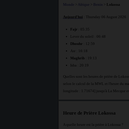
Monde
>
Afrique
>
Benin
>
Lokossa
Aujourd'hui
: Thursday 06 August 2026
Fajr
: 05:35
Lever du soleil : 06:48
Dhouhr
: 12:59
Asr : 16:18
Maghrib
: 19:13
Isha : 20:19
Quelles sont les heures de prière de Loko
selon le calcul de la MWL et l'heure du ma
longitude : 1.71674] jusqu'à La Mecque e
Heure de Prière Lokossa
A quelle heure est la prière à Lokossa ?