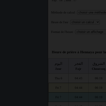
Fajr : 18° | Isha : 17°
Méthode de calcul :
Heure de l'asr :
Format de l'heure :
Heure de prière à Hennaya pour la
الشروق
الفجر
اليوم
Jour
Fajr
Chourouq
Thu 6
04:43
06:19
Fri 7
04:44
06:19
Fri 7
04:44
06:19