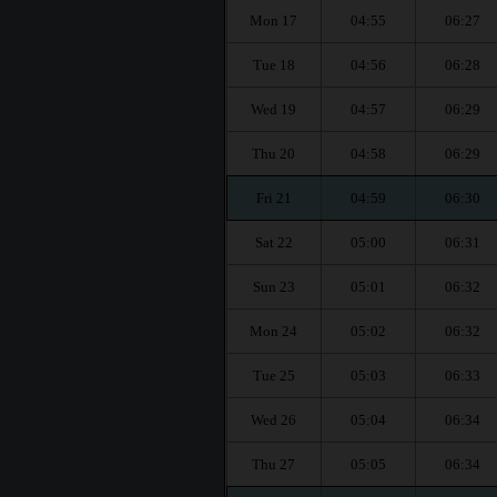
Mon 17
04:55
06:27
Tue 18
04:56
06:28
Wed 19
04:57
06:29
Thu 20
04:58
06:29
Fri 21
04:59
06:30
Sat 22
05:00
06:31
Sun 23
05:01
06:32
Mon 24
05:02
06:32
Tue 25
05:03
06:33
Wed 26
05:04
06:34
Thu 27
05:05
06:34