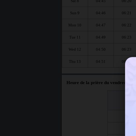
Sat 8
04:45
06:20
Sun 9
04:46
06:21
Mon 10
04:47
06:22
Tue 11
04:49
06:23
Wed 12
04:50
06:23
Thu 13
04:51
06:24
Heure de la prière du vendredi à 
اليوم
Jour
Fri 7
Fri 14