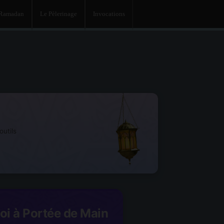
 Ramadan
Le Pèlerinage
Invocations
utils
Foi à Portée de Main