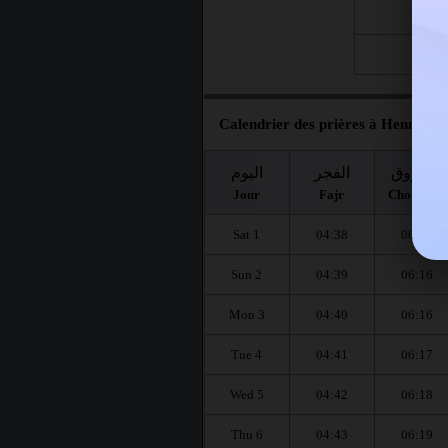
Fri 21
Fri 28
Calendrier des prières à Hennaya p
الشروق
الفجر
اليوم
Jour
Fajr
Chourouq
Sat 1
04:38
06:15
Sun 2
04:39
06:16
Mon 3
04:40
06:16
Tue 4
04:41
06:17
Wed 5
04:42
06:18
Thu 6
04:43
06:19