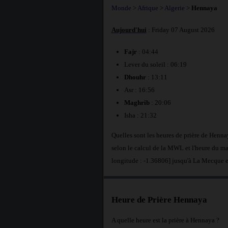
Monde
>
Afrique
>
Algerie
>
Hennaya
Aujourd'hui
: Friday 07 August 2026
Fajr
: 04:44
Lever du soleil : 06:19
Dhouhr
: 13:11
Asr : 16:56
Maghrib
: 20:06
Isha : 21:32
Quelles sont les heures de prière de Henn
selon le calcul de la MWL et l'heure du m
longitude : -1.36806] jusqu'à La Mecque 
Heure de Prière Hennaya
A quelle heure est la prière à Hennaya ?