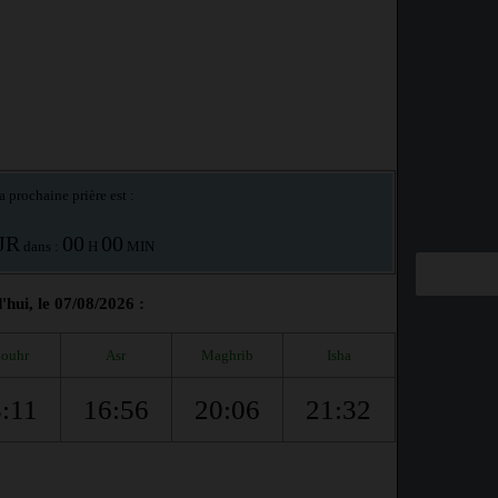
a prochaine prière est :
JR
00
00
dans :
H
MIN
hui, le 07/08/2026 :
ouhr
Asr
Maghrib
Isha
:11
16:56
20:06
21:32