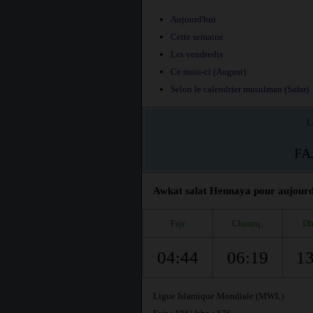
Aujourd'hui
Cette semaine
Les vendredis
Ce mois-ci (August)
Selon le calendrier musulman (Safar)
L
FA
Awkat salat Hennaya pour aujourd'
Fajr
Chourq.
Dh
04:44
06:19
13
Ligue Islamique Mondiale (MWL)