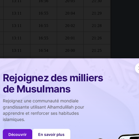
13:11
16:56
20:05
21:30
13:11
16:55
20:04
21:29
13:11
16:55
20:02
21:28
13:11
16:55
20:01
21:26
13:11
16:54
20:00
21:25
13:10
16:54
19:59
21:24
Rejoignez des milliers
Hennaya :
de Musulmans
صلاة الجمعة
Rejoignez une communauté mondiale
Prière du vendredi
grandissante utilisant Alhamdulillah pour
apprendre et renforcer ses habitudes
13:11
islamiques.
13:10
Découvrir
En savoir plus