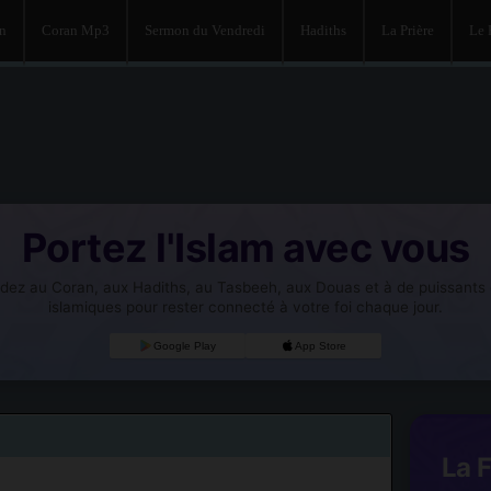
an
Coran Mp3
Sermon du Vendredi
Hadiths
La Prière
Le
Portez l'Islam avec vous
dez au Coran, aux Hadiths, au Tasbeeh, aux Douas et à de puissants o
islamiques pour rester connecté à votre foi chaque jour.
Google Play
App Store
La 