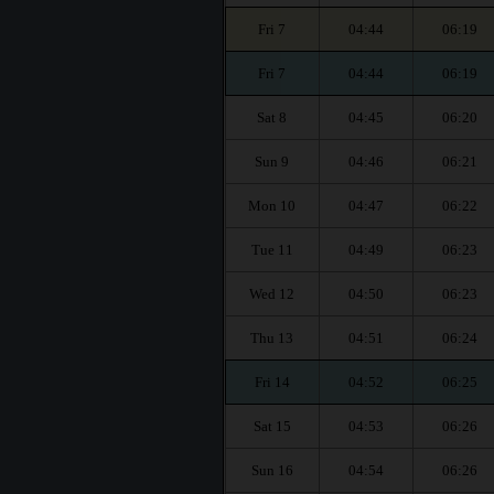
Fri 7
04:44
06:19
Fri 7
04:44
06:19
Sat 8
04:45
06:20
Sun 9
04:46
06:21
Mon 10
04:47
06:22
Tue 11
04:49
06:23
Wed 12
04:50
06:23
Thu 13
04:51
06:24
Fri 14
04:52
06:25
Sat 15
04:53
06:26
Sun 16
04:54
06:26