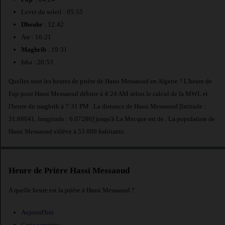
Lever du soleil : 05:55
Dhouhr
: 12:42
Asr : 16:21
Maghrib
: 19:31
Isha : 20:53
Quelles sont les heures de prière de Hassi Messaoud en Algerie ? L'heure de
Fajr pour Hassi Messaoud débute à 4:24 AM selon le calcul de la MWL et
l'heure du maghrib à 7:31 PM . La distance de Hassi Messaoud [latitude :
31.68041, longitude : 6.07286] jusqu'à La Mecque est de
. La population de
Hassi Messaoud s'élève à 53 000 habitants.
Heure de Prière Hassi Messaoud
A quelle heure est la prière à Hassi Messaoud ?
Aujourd'hui
Cette semaine