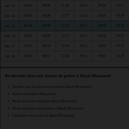
04:42
06:08
12:38
16:14
19:10
20:27
mer. 13
04:43
06:08
12:37
16:14
19:09
20:26
jeu. 14
04:44
06:09
12:37
16:13
19:08
20:24
ven. 15
04:45
06:09
12:37
16:13
19:06
20:23
sam. 16
04:45
06:10
12:36
16:12
19:05
20:22
dim. 17
04:46
06:11
12:36
16:12
19:04
20:20
lun. 18
Recherches liées aux heures de prière à Hassi Messaoud :
Quelles sont les heures de prière à Hassi Messaoud ?
Awkat salat Hassi Messaoud
Heure de priere mosquee Hassi Messaoud
Heure de priere musulmane à Hassi Messaoud
Calendrier des prières à Hassi Messaoud