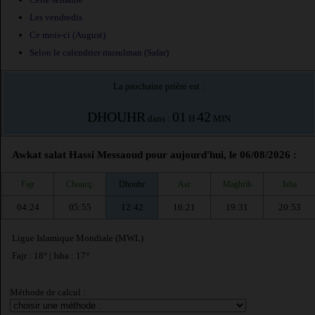
Les vendredis
Ce mois-ci (August)
Selon le calendrier musulman (Safar)
La prochaine prière est :
DHOUHR
01
42
dans :
H
MIN
Awkat salat Hassi Messaoud pour aujourd'hui, le 06/08/2026 :
Fajr
Chourq.
Dhouhr
Asr
Maghrib
Isha
04:24
05:55
12:42
16:21
19:31
20:53
Ligue Islamique Mondiale (MWL)
Fajr : 18° | Isha : 17°
Méthode de calcul :