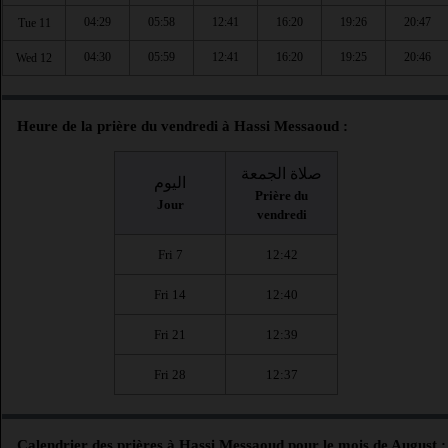
04:29
05:58
12:41
16:20
19:26
20:47
Tue 11
04:30
05:59
12:41
16:20
19:25
20:46
Wed 12
Heure de la prière du vendredi à Hassi Messaoud :
صلاة الجمعة
اليوم
Prière du
Jour
vendredi
Fri 7
12:42
Fri 14
12:40
Fri 21
12:39
Fri 28
12:37
Calendrier des prières à Hassi Messaoud pour le mois de August :