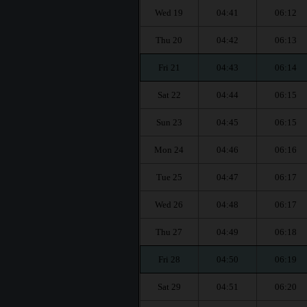
Wed 19
04:41
06:12
Thu 20
04:42
06:13
Fri 21
04:43
06:14
Sat 22
04:44
06:15
Sun 23
04:45
06:15
Mon 24
04:46
06:16
Tue 25
04:47
06:17
Wed 26
04:48
06:17
Thu 27
04:49
06:18
Fri 28
04:50
06:19
Sat 29
04:51
06:20