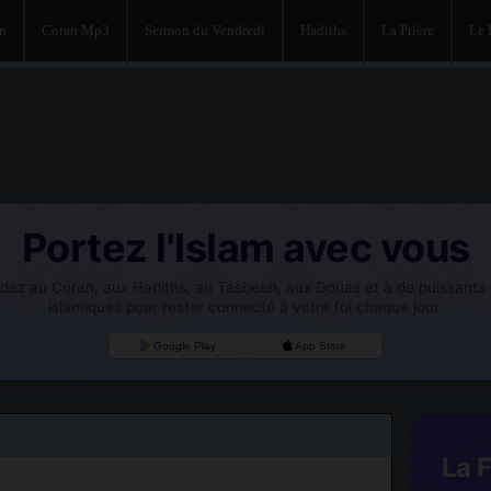
an
Coran Mp3
Sermon du Vendredi
Hadiths
La Prière
Le
Portez l'Islam avec vous
dez au Coran, aux Hadiths, au Tasbeeh, aux Douas et à de puissants o
islamiques pour rester connecté à votre foi chaque jour.
Google Play
App Store
La 