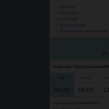
Aujourd'hui
Cette semaine
Les vendredis
Ce mois-ci (August)
Selon le calendrier musulman (Safar)
L
FA
Awkat salat Charef pour aujourd'hu
Fajr
Chourq.
Dh
04:28
06:03
12
Ligue Islamique Mondiale (MWL)