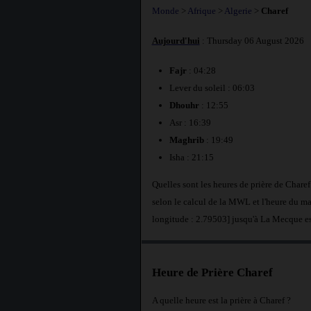
Monde
>
Afrique
>
Algerie
>
Charef
Aujourd'hui
: Thursday 06 August 2026
Fajr
: 04:28
Lever du soleil : 06:03
Dhouhr
: 12:55
Asr : 16:39
Maghrib
: 19:49
Isha : 21:15
Quelles sont les heures de prière de Chare
selon le calcul de la MWL et l'heure du ma
longitude : 2.79503] jusqu'à La Mecque e
Heure de Prière Charef
A quelle heure est la prière à Charef ?