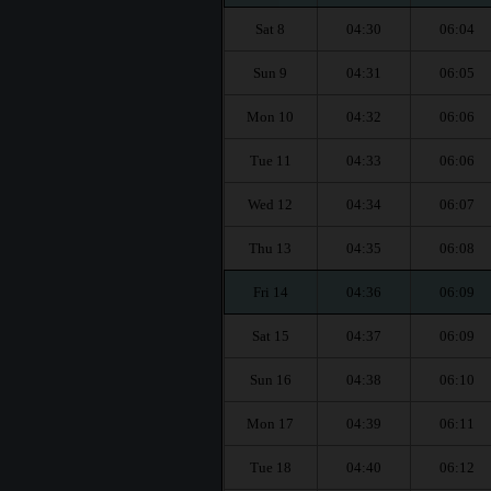
Sat 8
04:30
06:04
Sun 9
04:31
06:05
Mon 10
04:32
06:06
Tue 11
04:33
06:06
Wed 12
04:34
06:07
Thu 13
04:35
06:08
Fri 14
04:36
06:09
Sat 15
04:37
06:09
Sun 16
04:38
06:10
Mon 17
04:39
06:11
Tue 18
04:40
06:12