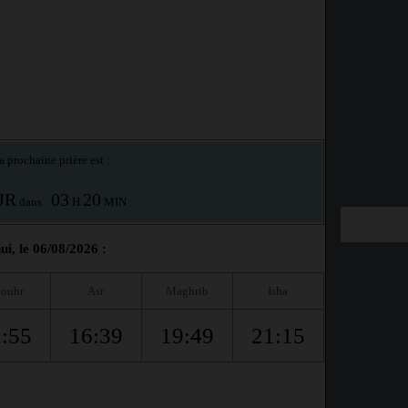
a prochaine prière est :
JR
03
20
dans :
H
MIN
i, le 06/08/2026 :
ouhr
Asr
Maghrib
Isha
:55
16:39
19:49
21:15