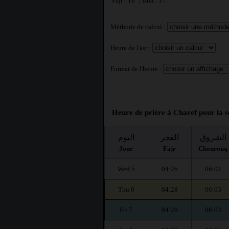
Fajr : 18° | Isha : 17°
Méthode de calcul :
Heure de l'asr :
Format de l'heure :
Heure de prière à Charef pour la s
الشروق
الفجر
اليوم
Jour
Fajr
Chourouq
Wed 5
04:26
06:02
Thu 6
04:28
06:03
Fri 7
04:29
06:03