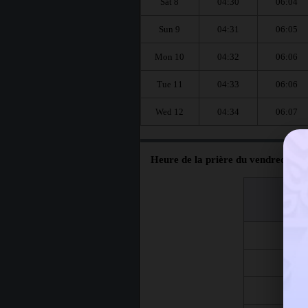
Sat 8
04:30
06:04
Sun 9
04:31
06:05
Mon 10
04:32
06:06
Tue 11
04:33
06:06
Wed 12
04:34
06:07
Heure de la prière du vendredi à C
اليوم
Jour
Fri 7
Fri 14
Fri 21