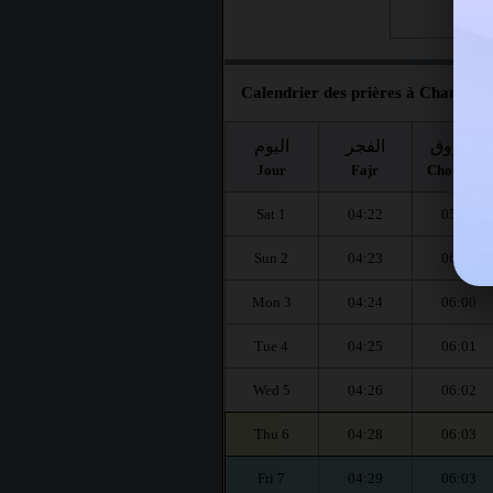
Fri 28
Calendrier des prières à Charef po
الشروق
الفجر
اليوم
Jour
Fajr
Chourouq
Sat 1
04:22
05:59
Sun 2
04:23
06:00
Mon 3
04:24
06:00
Tue 4
04:25
06:01
Wed 5
04:26
06:02
Thu 6
04:28
06:03
Fri 7
04:29
06:03