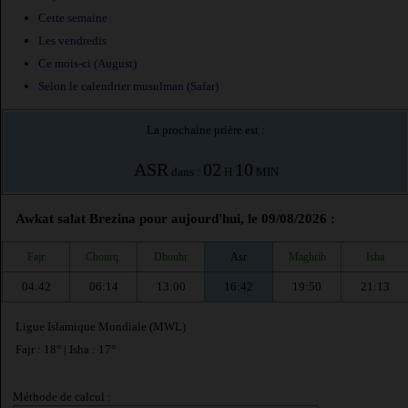
Cette semaine
Les vendredis
Ce mois-ci (August)
Selon le calendrier musulman (Safar)
La prochaine prière est :
ASR
02
10
dans :
H
MIN
Awkat salat Brezina pour aujourd'hui, le 09/08/2026 :
Fajr
Chourq.
Dhouhr
Asr
Maghrib
Isha
04:42
06:14
13:00
16:42
19:50
21:13
Ligue Islamique Mondiale (MWL)
Fajr : 18° | Isha : 17°
Méthode de calcul :