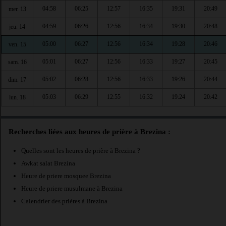
04:58
06:25
12:57
16:35
19:31
20:49
mer. 13
04:59
06:26
12:56
16:34
19:30
20:48
jeu. 14
05:00
06:27
12:56
16:34
19:28
20:46
ven. 15
05:01
06:27
12:56
16:33
19:27
20:45
sam. 16
05:02
06:28
12:56
16:33
19:26
20:44
dim. 17
05:03
06:29
12:55
16:32
19:24
20:42
lun. 18
Recherches liées aux heures de prière à Brezina :
Quelles sont les heures de prière à Brezina ?
Awkat salat Brezina
Heure de priere mosquee Brezina
Heure de priere musulmane à Brezina
Calendrier des prières à Brezina