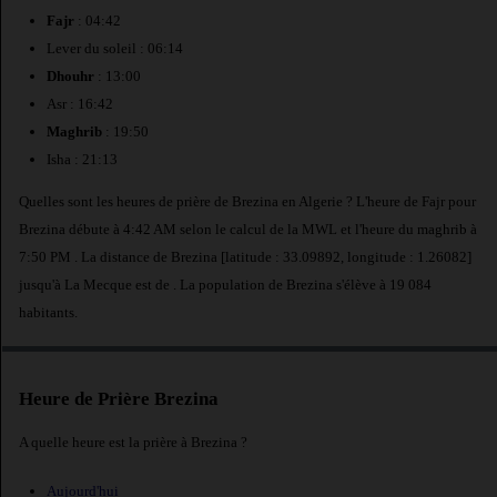
Fajr
: 04:42
Lever du soleil : 06:14
Dhouhr
: 13:00
Asr : 16:42
Maghrib
: 19:50
Isha : 21:13
Quelles sont les heures de prière de Brezina en Algerie ? L'heure de Fajr pour
Brezina débute à 4:42 AM selon le calcul de la MWL et l'heure du maghrib à
7:50 PM . La distance de Brezina [latitude : 33.09892, longitude : 1.26082]
jusqu'à La Mecque est de
. La population de Brezina s'élève à 19 084
habitants.
Heure de Prière Brezina
A quelle heure est la prière à Brezina ?
Aujourd'hui