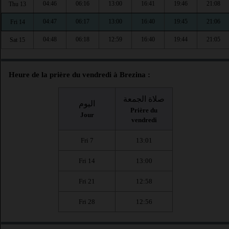
04:46
06:16
13:00
16:41
19:46
21:08
Thu 13
04:47
06:17
13:00
16:40
19:45
21:06
Fri 14
04:48
06:18
12:59
16:40
19:44
21:05
Sat 15
Heure de la prière du vendredi à Brezina :
صلاة الجمعة
اليوم
Prière du
Jour
vendredi
Fri 7
13:01
Fri 14
13:00
Fri 21
12:58
Fri 28
12:56