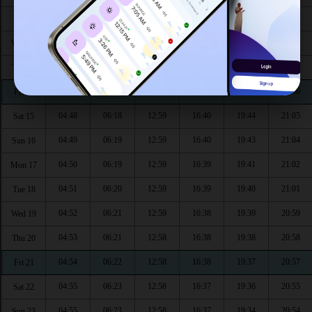
04:44
06:15
13:00
16:41
19:48
21:10
Tue 11
04:45
06:16
13:00
16:41
19:47
21:09
Wed 12
04:46
06:16
13:00
16:41
19:46
21:08
Thu 13
04:47
06:17
13:00
16:40
19:45
21:06
Fri 14
04:48
06:18
12:59
16:40
19:44
21:05
Sat 15
04:49
06:19
12:59
16:40
19:43
21:04
Sun 16
04:50
06:19
12:59
16:39
19:41
21:02
Mon 17
04:51
06:20
12:59
16:39
19:40
21:01
Tue 18
04:52
06:21
12:59
16:38
19:39
20:59
Wed 19
04:53
06:21
12:58
16:38
19:38
20:58
Thu 20
04:54
06:22
12:58
16:38
19:37
20:57
Fri 21
04:55
06:23
12:58
16:37
19:36
20:55
Sat 22
04:55
06:23
12:58
16:37
19:34
20:54
Sun 23