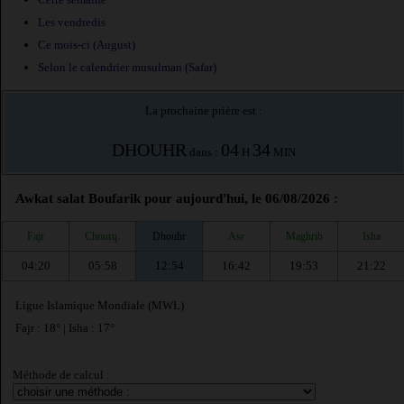
Les vendredis
Ce mois-ci (August)
Selon le calendrier musulman (Safar)
La prochaine prière est :
DHOUHR
04
34
dans :
H
MIN
Awkat salat Boufarik pour aujourd'hui, le 06/08/2026 :
Fajr
Chourq.
Dhouhr
Asr
Maghrib
Isha
04:20
05:58
12:54
16:42
19:53
21:22
Ligue Islamique Mondiale (MWL)
Fajr : 18° | Isha : 17°
Méthode de calcul :