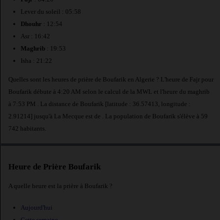
Lever du soleil : 05:58
Dhouhr
: 12:54
Asr : 16:42
Maghrib
: 19:53
Isha : 21:22
Quelles sont les heures de prière de Boufarik en Algerie ? L'heure de Fajr pour
Boufarik débute à 4:20 AM selon le calcul de la MWL et l'heure du maghrib
à 7:53 PM . La distance de Boufarik [latitude : 36.57413, longitude :
2.91214] jusqu'à La Mecque est de
. La population de Boufarik s'élève à 59
742 habitants.
Heure de Prière Boufarik
A quelle heure est la prière à Boufarik ?
Aujourd'hui
Cette semaine