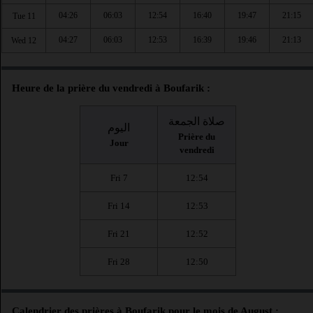
04:26
06:03
12:54
16:40
19:47
21:15
Tue 11
04:27
06:03
12:53
16:39
19:46
21:13
Wed 12
Heure de la prière du vendredi à Boufarik :
صلاة الجمعة
اليوم
Prière du
Jour
vendredi
Fri 7
12:54
Fri 14
12:53
Fri 21
12:52
Fri 28
12:50
Calendrier des prières à Boufarik pour le mois de August :