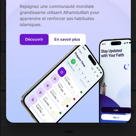
04:41
06:13
12:51
16:33
19:31
20:54
Mon 24
Rejoignez une communauté mondiale
grandissante utilisant Alhamdulillah pour
04:42
06:14
12:50
16:32
19:29
20:53
Tue 25
apprendre et renforcer ses habitudes
islamiques.
04:43
06:15
12:50
16:31
19:28
20:51
Wed 26
04:44
06:15
12:50
16:31
19:27
20:49
Thu 27
Découvrir
En savoir plus
04:45
06:16
12:50
16:30
19:25
20:48
Fri 28
04:46
06:17
12:49
16:29
19:24
20:46
Sat 29
04:47
06:18
12:49
16:29
19:23
20:45
Sun 30
04:48
06:19
12:49
16:28
19:21
20:43
Mon 31
Horaires de prières à Boufarik selon le calendrier musulman
العشاء
المغرب
العصر
الظهر
الشروق
الفجر
اليوم
Jour
Fajr
Chourouq
Dhouhr
Asr
Maghrib
Isha
Safar