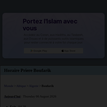
Portez l'Islam avec
vous
Accédez au Coran, aux Hadiths, au Tasbeeh,
aux Douas et à de puissants outils islamiques
pour rester connecté à votre foi chaque jour.
Google Play
App Store
Horaire Priere Boufarik
Monde
>
Afrique
>
Algerie
>
Boufarik
Aujourd'hui
: Thursday 06 August 2026
Fajr
: 04:20