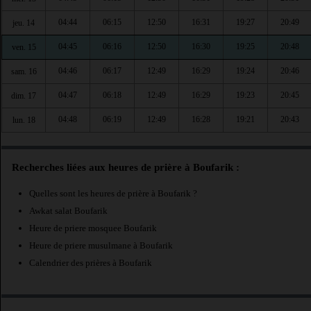
04:44
06:15
12:50
16:31
19:27
20:49
jeu. 14
04:45
06:16
12:50
16:30
19:25
20:48
ven. 15
04:46
06:17
12:49
16:29
19:24
20:46
sam. 16
04:47
06:18
12:49
16:29
19:23
20:45
dim. 17
04:48
06:19
12:49
16:28
19:21
20:43
lun. 18
Recherches liées aux heures de prière à Boufarik :
Quelles sont les heures de prière à Boufarik ?
Awkat salat Boufarik
Heure de priere mosquee Boufarik
Heure de priere musulmane à Boufarik
Calendrier des prières à Boufarik