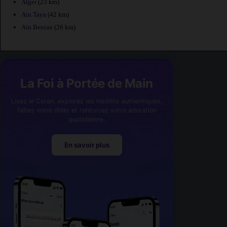
Alger
(23 km)
Ain Taya
(42 km)
Ain Benian
(26 km)
La Foi à Portée de Main
Lisez le Coran, explorez les Hadiths authentiques,
faites votre dhikr et renforcez votre adoration
quotidienne.
En savoir plus