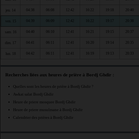
04:38
06:08
12:42
16:22
19:18
20:40
jeu. 14
04:39
06:09
12:42
16:22
19:17
20:38
ven. 15
04:40
06:10
12:41
16:21
19:15
20:37
sam. 16
04:41
06:11
12:41
16:20
19:14
20:35
dim. 17
04:42
06:11
12:41
16:19
19:13
20:33
lun. 18
Recherches liées aux heures de prière à Bordj Ghdir :
Quelles sont les heures de prière à Bordj Ghdir ?
Awkat salat Bordj Ghdir
Heure de priere mosquee Bordj Ghdir
Heure de priere musulmane à Bordj Ghdir
Calendrier des prières à Bordj Ghdir