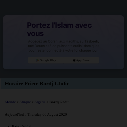
Portez l'Islam avec
vous
Accédez au Coran, aux Hadiths, au Tasbeeh,
aux Douas et à de puissants outils islamiques
pour rester connecté à votre foi chaque jour.
Google Play
App Store
Horaire Priere Bordj Ghdir
Monde
>
Afrique
>
Algerie
>
Bordj Ghdir
Aujourd'hui
: Thursday 06 August 2026
Fajr
: 04:14