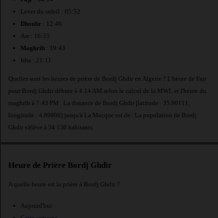
Lever du soleil : 05:52
Dhouhr
: 12:46
Asr : 16:33
Maghrib
: 19:43
Isha : 21:11
Quelles sont les heures de prière de Bordj Ghdir en Algerie ? L'heure de Fajr
pour Bordj Ghdir débute à 4:14 AM selon le calcul de la MWL et l'heure du
maghrib à 7:43 PM . La distance de Bordj Ghdir [latitude : 35.90111,
longitude : 4.89806] jusqu'à La Mecque est de
. La population de Bordj
Ghdir s'élève à 34 136 habitants.
Heure de Prière Bordj Ghdir
A quelle heure est la prière à Bordj Ghdir ?
Aujourd'hui
Cette semaine