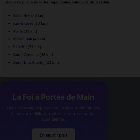
Heure de prière de villes importantes autour de Bordj Ghdir
Salah Bey
(36 km)
Ras el Oued
(13 km)
Msila
(39 km)
Mansourah
(46 km)
El Achir
(31 km)
Bordj Zemoura
(42 km)
Bordj Bou Arreridj
(23 km)
La Foi à Portée de Main
Lisez le Coran, explorez les Hadiths authentiques,
faites votre dhikr et renforcez votre adoration
quotidienne.
En savoir plus