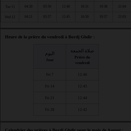
04:20
05:56
12:46
16:31
19:38
21:04
Tue 11
04:21
05:57
12:45
16:30
19:37
21:03
Wed 12
Heure de la prière du vendredi à Bordj Ghdir :
صلاة الجمعة
اليوم
Prière du
Jour
vendredi
Fri 7
12:46
Fri 14
12:45
Fri 21
12:44
Fri 28
12:42
Calendrier des prières à Bordj Ghdir pour le mois de August :