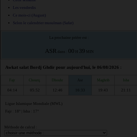
Les vendredis
Ce mois-ci (August)
Selon le calendrier musulman (Safar)
La prochaine prière est :
ASR
00
39
dans :
H
MIN
Awkat salat Bordj Ghdir pour aujourd'hui, le 06/08/2026 :
Fajr
Chourq.
Dhouhr
Asr
Maghrib
Isha
04:14
05:52
12:46
16:33
19:43
21:11
Ligue Islamique Mondiale (MWL)
Fajr : 18° | Isha : 17°
Méthode de calcul :