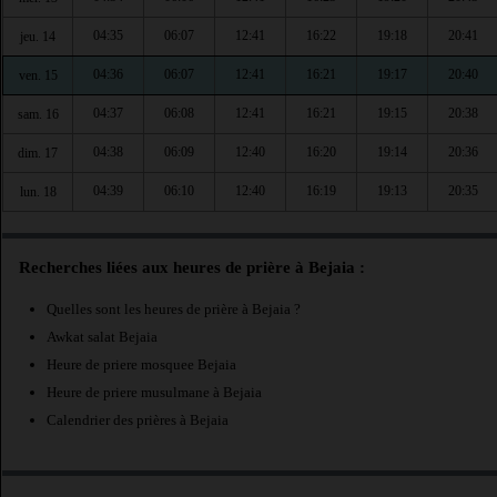
04:35
06:07
12:41
16:22
19:18
20:41
jeu. 14
04:36
06:07
12:41
16:21
19:17
20:40
ven. 15
04:37
06:08
12:41
16:21
19:15
20:38
sam. 16
04:38
06:09
12:40
16:20
19:14
20:36
dim. 17
04:39
06:10
12:40
16:19
19:13
20:35
lun. 18
Recherches liées aux heures de prière à Bejaia :
Quelles sont les heures de prière à Bejaia ?
Awkat salat Bejaia
Heure de priere mosquee Bejaia
Heure de priere musulmane à Bejaia
Calendrier des prières à Bejaia