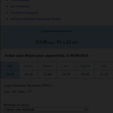
Les vendredis
Ce mois-ci (August)
Selon le calendrier musulman (Safar)
La prochaine prière est :
FAJR
01
22
dans :
H
MIN
Awkat salat Bejaia pour aujourd'hui, le 06/08/2026 :
Fajr
Chourq.
Dhouhr
Asr
Maghrib
Isha
04:10
05:49
12:46
16:33
19:44
21:14
Ligue Islamique Mondiale (MWL)
Fajr : 18° | Isha : 17°
Méthode de calcul :