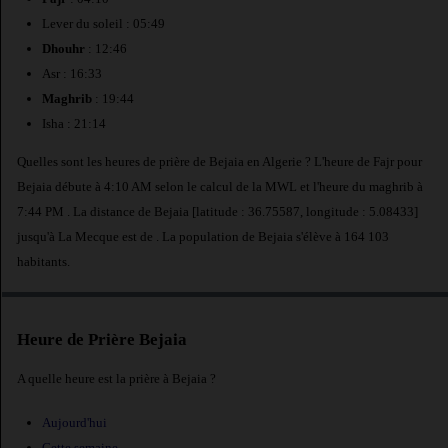
Lever du soleil : 05:49
Dhouhr
: 12:46
Asr : 16:33
Maghrib
: 19:44
Isha : 21:14
Quelles sont les heures de prière de Bejaia en Algerie ? L'heure de Fajr pour
Bejaia débute à 4:10 AM selon le calcul de la MWL et l'heure du maghrib à
7:44 PM . La distance de Bejaia [latitude : 36.75587, longitude : 5.08433]
jusqu'à La Mecque est de
. La population de Bejaia s'élève à 164 103
habitants.
Heure de Prière Bejaia
A quelle heure est la prière à Bejaia ?
Aujourd'hui
Cette semaine