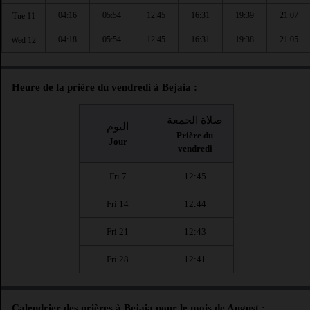
04:16
05:54
12:45
16:31
19:39
21:07
Tue 11
04:18
05:54
12:45
16:31
19:38
21:05
Wed 12
Heure de la prière du vendredi à Bejaia :
صلاة الجمعة
اليوم
Prière du
Jour
vendredi
Fri 7
12:45
Fri 14
12:44
Fri 21
12:43
Fri 28
12:41
Calendrier des prières à Bejaia pour le mois de August :