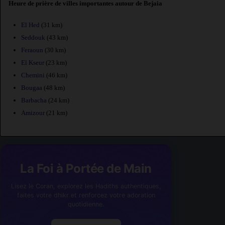
Heure de prière de villes importantes autour de Bejaia
El Hed
(31 km)
Seddouk
(43 km)
Feraoun
(30 km)
El Kseur
(23 km)
Chemini
(46 km)
Bougaa
(48 km)
Barbacha
(24 km)
Amizour
(21 km)
La Foi à Portée de Main
Lisez le Coran, explorez les Hadiths authentiques,
faites votre dhikr et renforcez votre adoration
quotidienne.